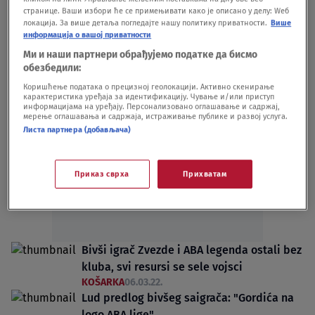
KOŠARKA
22.02.23.
странице. Ваши избори ће се примењивати како је описано у делу: Wеб
локација. За више детаља погледајте нашу политику приватности.
Више
Hrvat napao Zvezdu: Kako su krenuli
информација о вашој приватности
dovešće i Kristijana Ronalda
Ми и наши партнери обрађујемо податке да бисмо
KOŠARKA
24.12.22.
обезбедили:
Коришћење података о прецизној геолокацији. Активно скенирање
карактеристика уређаја за идентификацију. Чување и/или приступ
информацијама на уређају. Персонализовано оглашавање и садржај,
мерење оглашавања и садржаја, истраживање публике и развој услуга.
Листа партнера (добављача)
Oglas
Приказ сврха
Прихватам
Bivši igrač Zvezde i ABA legenda ostali bez
kluba, svi resursi se sele vojsci
KOŠARKA
06.03.22.
Lud predlog bivšeg saigrača: "Gordića na
logo ABA lige"