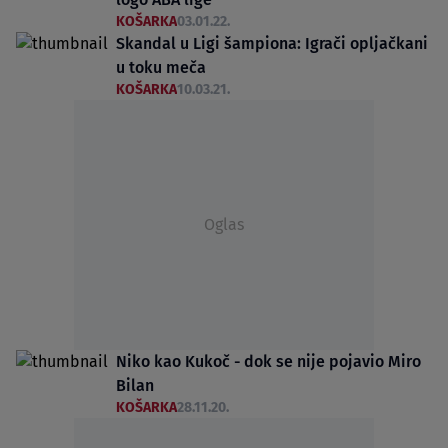
KOŠARKA
03.01.22.
Skandal u Ligi šampiona: Igrači opljačkani
u toku meča
KOŠARKA
10.03.21.
Oglas
Niko kao Kukoč - dok se nije pojavio Miro
Bilan
KOŠARKA
28.11.20.