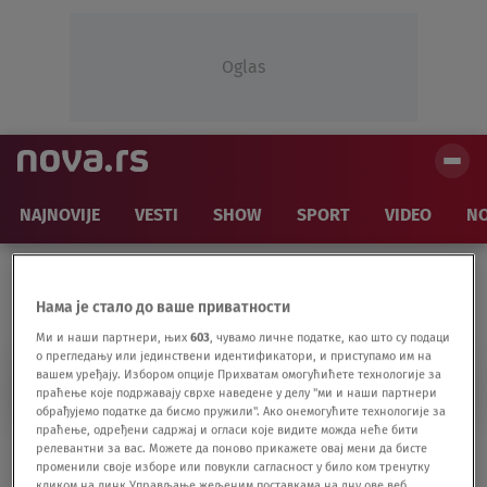
Oglas
NAJNOVIJE
VESTI
SHOW
SPORT
VIDEO
NO
Нама је стало до ваше приватности
Ми и наши партнери, њих
603
, чувамо личне податке, као што су подаци
о прегледању или јединствени идентификатори, и приступамо им на
MIRO BILAN
вашем уређају. Избором опције Прихватам омогућићете технологије за
праћење које подржавају сврхе наведене у делу "ми и наши партнери
обрађујемо податке да бисмо пружили". Ако онемогућите технологије за
праћење, одређени садржај и огласи које видите можда неће бити
релевантни за вас. Можете да поново прикажете овај мени да бисте
"Ovo je 18+": Hrvat psuje na tajm-autu, dve
променили своје изборе или повукли сагласност у било ком тренутку
lepotice se ljube u prenosu uživo VIDEO
кликом на линк Управљање жељеним поставкама на дну ове веб