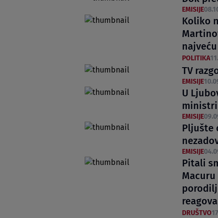
EMISIJE
08.1
Koliko n
Martino
najveću
POLITIKA
11
TV razgo
EMISIJE
10.0
U Ljubo
ministri
EMISIJE
09.0
Pljušte 
nezadov
EMISIJE
04.0
Pitali 
Macuru 
porodil
reagova
DRUŠTVO
17