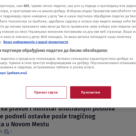
партнери, њих
603
, чувамо личне податке, као што су подаци о прегледању или једин
ори, и приступамо им на вашем уређају. Избором опције Прихватам омогућићете те
е подржавају сврхе наведене у делу "ми и наши партнери обрађујемо податке да бис
ћите технологије за праћење, одређени садржај и огласи које видите можда неће б
ете да поново прикажете овај мени да бисте променили своје изборе или повукли саг
у кликом на линк Управљање жељеним поставкама на дну ове веб странице. Ваши и
 како је описано у делу: Wеб локација. За више детаља погледајте нашу политику
и.
Више информација о вашој приватности
bjavio neka imena svojih budućih ministara
и партнери обрађујемо податке да бисмо обезбедили:
одатака о прецизној геолокацији. Активно скенирање карактеристика уређаја за
ra ukida imunitet ministrima?: Vlada u
ију. Чување и/или приступ информацијама на уређају. Персонализовано оглашавањ
шавања и садржаја, истраживање публике и развој услуга.
ci predlaže promenu Ustava
нера (добављача)
tvo naložilo hapšenje dva ministra, policija
da postupa"
Приказ сврха
Прихватам
.11.25.
1
rka pravde i ministar unutrašnjih poslova
je podneli ostavke posle tragičnog
ta u Novom Mestu
5.
1