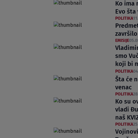
Ko ima n
Evo šta 
POLITIKA
11
Predmet 
završilo
EMISIJE
05.0
Vladimir
smo Vuč
koji bi 
POLITIKA
04
Šta će 
venac
POLITIKA
28
Ko su ov
vladi Đ
naš KVIZ
POLITIKA
25
Vojinovi