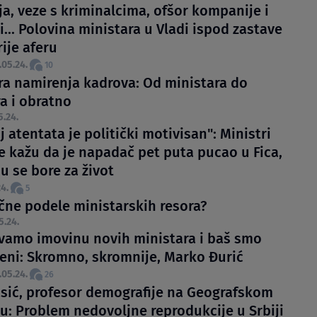
ja, veze s kriminalcima, ofšor kompanije i
i... Polovina ministara u Vladi ispod zastave
rije aferu
.05.24.
10
ra namirenja kadrova: Od ministara do
a i obratno
5.24.
 atentata je politički motivisan": Ministri
e kažu da je napadač pet puta pucao u Fica,
u se bore za život
4.
5
ične podele ministarskih resora?
5.24.
avamo imovinu novih ministara i baš smo
eni: Skromno, skromnije, Marko Đurić
.05.24.
26
asić, profesor demografije na Geografskom
tu: Problem nedovoljne reprodukcije u Srbiji