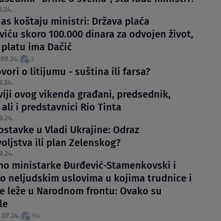
0.24.
as koštaju ministri: Država plaća
viću skoro 100.000 dinara za odvojen život,
 platu ima Dačić
.09.24.
3
vori o litijumu - suština ili farsa?
9.24.
viji ovog vikenda građani, predsednik,
 ali i predstavnici Rio Tinta
9.24.
ostavke u Vladi Ukrajine: Odraz
oljstva ili plan Zelenskog?
9.24.
smo ministarke Đurđević-Stamenkovski i
o neljudskim uslovima u kojima trudnice i
je leže u Narodnom frontu: Ovako su
le
.07.24.
154