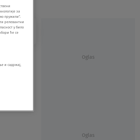
ствени
хнологије за
мо пружили".
ити релевантни
ласност у било
збори ће се
Oglas
е и садржај,
Oglas