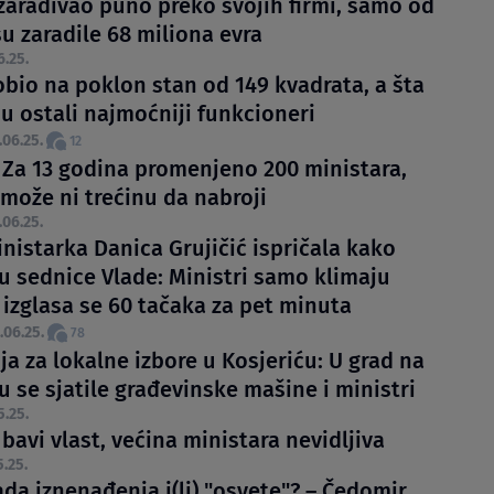
zarađivao puno preko svojih firmi, samo od
u zaradile 68 miliona evra
6.25.
obio na poklon stan od 149 kvadrata, a šta
u ostali najmoćniji funkcioneri
.06.25.
12
: Za 13 godina promenjeno 200 ministara,
 može ni trećinu da nabroji
.06.25.
nistarka Danica Grujičić ispričala kako
ju sednice Vlade: Ministri samo klimaju
 izglasa se 60 tačaka za pet minuta
.06.25.
78
a za lokalne izbore u Kosjeriću: U grad na
 se sjatile građevinske mašine i ministri
5.25.
bavi vlast, većina ministara nevidljiva
5.25.
ada iznenađenja i(li) "osvete"? – Čedomir