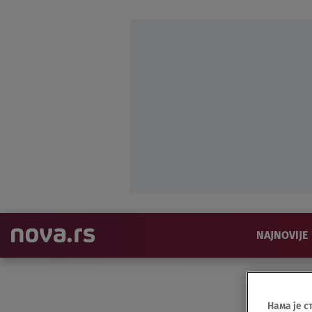
NAJNOVIJE
Нама је с