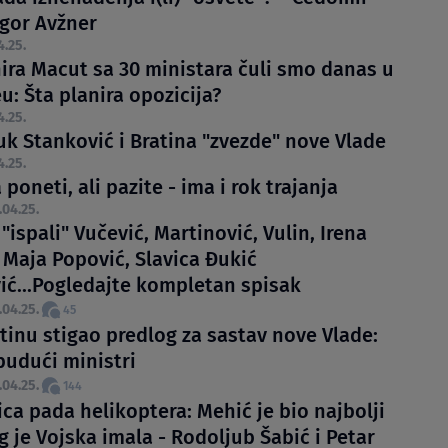
Igor Avžner
4.25.
nira Macut sa 30 ministara čuli smo danas u
: Šta planira opozicija?
4.25.
uk Stanković i Bratina "zvezde" nove Vlade
4.25.
 poneti, ali pazite - ima i rok trajanja
.04.25.
 "ispali" Vučević, Martinović, Vulin, Irena
 Maja Popović, Slavica Đukić
ić...Pogledajte kompletan spisak
.04.25.
45
tinu stigao predlog za sastav nove Vlade:
budući ministri
.04.25.
144
ca pada helikoptera: Mehić je bio najbolji
g je Vojska imala - Rodoljub Šabić i Petar