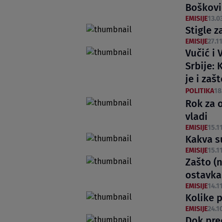
Boškovi
EMISIJE
13.0
Stigle z
EMISIJE
27.11
Vučić i 
Srbije: 
je i zaš
POLITIKA
18
Rok za 
vladi
EMISIJE
15.11
Kakva s
EMISIJE
15.11
Zašto (n
ostavk
EMISIJE
14.11
Kolike p
EMISIJE
24.1
Dok pre