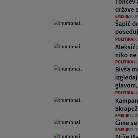
Tončev 
države s
EMISIJE
20.0
Šapić d
poseduj
POLITIKA
20
Aleksić
niko ne
POLITIKA
18
Bivša mi
izgleda
glavom,
POLITIKA
04
Kampanj
Skrapežu
EMISIJE
16.0
Čime se 
EMISIJE
13.0
Stiže Vl