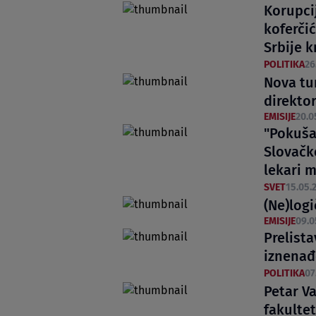
Korupci
koferčić
Srbije k
POLITIKA
26
Nova tu
direktor
EMISIJE
20.0
"Pokušaj
Slovačk
lekari m
SVET
15.05.2
(Ne)log
EMISIJE
09.0
Prelist
iznenađ
POLITIKA
07
Petar V
fakulte