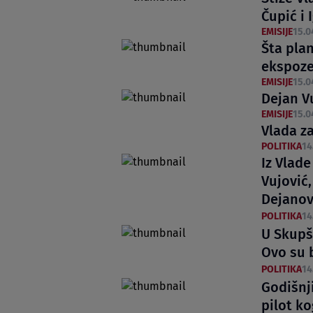
Čupić i 
EMISIJE
15.0
Šta pla
ekspozeu
EMISIJE
15.0
Dejan V
EMISIJE
15.0
Vlada za
POLITIKA
14
Iz Vlade
Vujović,
Dejanov
POLITIKA
14
U Skupš
Ovo su 
POLITIKA
14
Godišnji
pilot ko