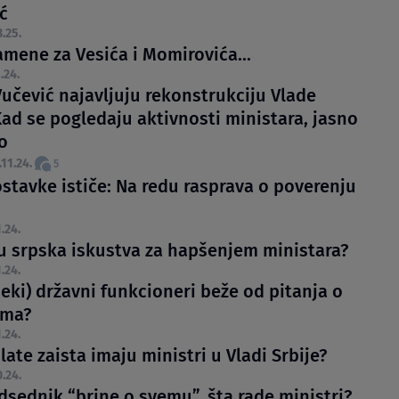
ć
3.25.
amene za Vesića i Momirovića...
.24.
Vučević najavljuju rekonstrukciju Vlade
Kad se pogledaju aktivnosti ministara, jasno
to
.11.24.
5
ostavke ističe: Na redu rasprava o poverenju
.24.
u srpska iskustva za hapšenjem ministara?
.24.
eki) državni funkcioneri beže od pitanja o
ama?
.24.
late zaista imaju ministri u Vladi Srbije?
0.24.
dsednik “brine o svemu”, šta rade ministri?