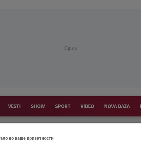
Oglas
VESTI
SHOW
SPORT
VIDEO
NOVA BAZA
тало до ваше приватности