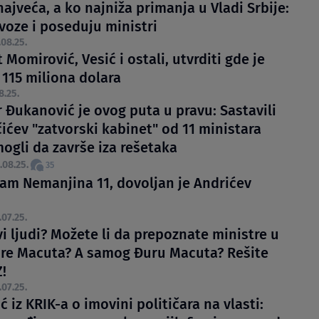
ajveća, a ko najniža primanja u Vladi Srbije:
voze i poseduju ministri
.08.25.
Momirović, Vesić i ostali, utvrditi gde je
 115 miliona dolara
8.25.
 Đukanović je ovog puta u pravu: Sastavili
ićev "zatvorski kabinet" od 11 ministara
mogli da završe iza rešetaka
.08.25.
35
nam Nemanjina 11, dovoljan je Andrićev
.07.25.
i ljudi? Možete li da prepoznate ministre u
ure Macuta? A samog Đuru Macuta? Rešite
!
.07.25.
ć iz KRIK-a o imovini političara na vlasti: