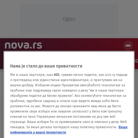
Oglas
NAJNOVIJE
VESTI
SHOW
SPORT
VIDEO
NO
Нама је стало до ваше приватности
Ми и наши партнери, њих
603
, чувамо личне податке, као што су подаци
о прегледању или јединствени идентификатори, и приступамо им на
вашем уређају. Избором опције Прихватам омогућићете технологије за
праћење које подржавају сврхе наведене у делу "ми и наши партнери
обрађујемо податке да бисмо пружили". Ако онемогућите технологије за
праћење, одређени садржај и огласи које видите можда неће бити
KZŠ
релевантни за вас. Можете да поново прикажете овај мени да бисте
променили своје изборе или повукли сагласност у било ком тренутку
кликом на линк Управљање жељеним поставкама на дну ове веб
странице. Ваши избори ће се примењивати како је описано у делу: Wеб
локација. За више детаља погледајте нашу политику приватности.
Више
Advokatica kojoj kolega preti porno
информација о вашој приватности
snimcima: Pripremam krivične prijave