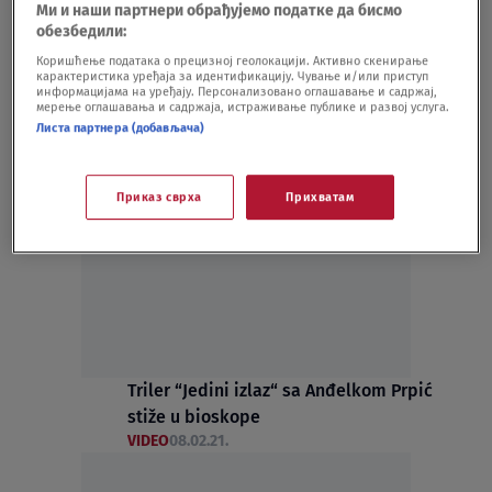
Ми и наши партнери обрађујемо податке да бисмо
HRONIKA
18.01.22.
обезбедили:
"Bilo je samozadovoljstva": Gojković
Коришћење података о прецизној геолокацији. Активно скенирање
kritikovala prethodnike
карактеристика уређаја за идентификацију. Чување и/или приступ
KULTURA
09.02.21.
информацијама на уређају. Персонализовано оглашавање и садржај,
мерење оглашавања и садржаја, истраживање публике и развој услуга.
Листа партнера (добављача)
Приказ сврха
Прихватам
Oglas
Triler “Jedini izlaz“ sa Anđelkom Prpić
stiže u bioskope
VIDEO
08.02.21.