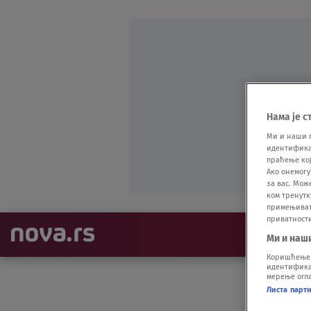
Нама је с
Ми и наши 
идентификат
праћење кој
Ако онемогу
за вас. Мож
ком тренутк
примењивати
приватност
NAJNOVIJE
Ми и наш
Коришћење п
идентификац
мерење огла
Листа парт