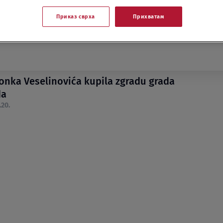
Приказ сврха
Прихватам
onka Veselinovića kupila zgradu grada
da
.20.