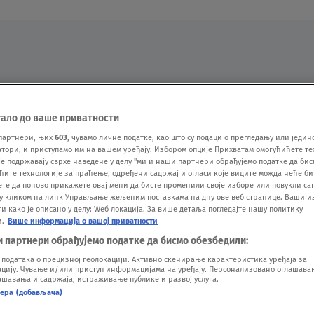
Oglas
тало до ваше приватности
партнери, њих
603
, чувамо личне податке, као што су подаци о прегледању или једин
ори, и приступамо им на вашем уређају. Избором опције Прихватам омогућићете те
е подржавају сврхе наведене у делу "ми и наши партнери обрађујемо податке да бис
ћите технологије за праћење, одређени садржај и огласи које видите можда неће б
ете да поново прикажете овај мени да бисте променили своје изборе или повукли саг
у кликом на линк Управљање жељеним поставкама на дну ове веб странице. Ваши и
 како је описано у делу: Wеб локација. За више детаља погледајте нашу политику
и.
Више информација о вашој приватности
VESTI
SHOW
SPORT
VIDEO
NOVA BAZA
и партнери обрађујемо податке да бисмо обезбедили:
одатака о прецизној геолокацији. Активно скенирање карактеристика уређаја за
ију. Чување и/или приступ информацијама на уређају. Персонализовано оглашавањ
шавања и садржаја, истраживање публике и развој услуга.
нера (добављача)