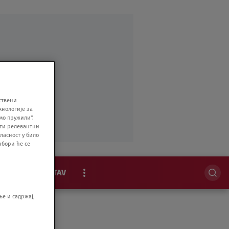
ствени
хнологије за
мо пружили".
ити релевантни
ласност у било
збори ће се
MAGAZIN
STAV
EKSKLUZIVNO
е и садржај,