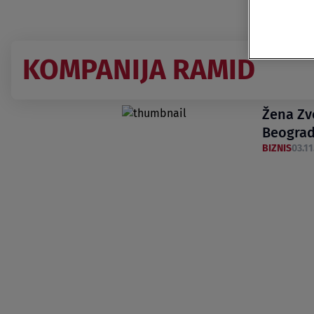
KOMPANIJA RAMID
Žena Zv
Beogra
BIZNIS
03.11