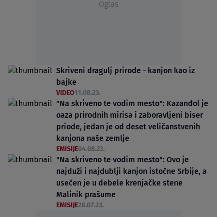
Oglas
Skriveni dragulj prirode - kanjon kao iz
bajke
VIDEO
11.08.23.
"Na skriveno te vodim mesto": Kazanđol je
oaza prirodnih mirisa i zaboravljeni biser
priode, jedan je od deset veličanstvenih
kanjona naše zemlje
EMISIJE
04.08.23.
"Na skriveno te vodim mesto": Ovo je
najduži i najdublji kanjon istočne Srbije, a
usečen je u debele krenjačke stene
Malinik prašume
EMISIJE
28.07.23.