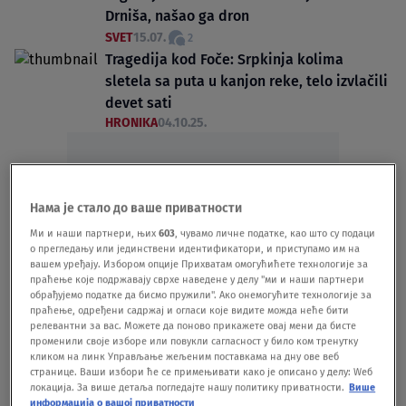
Drniša, našao ga dron
SVET
15.07.
2
Tragedija kod Foče: Srpkinja kolima
sletela sa puta u kanjon reke, telo izvlačili
devet sati
HRONIKA
04.10.25.
Нама је стало до ваше приватности
Ми и наши партнери, њих
603
, чувамо личне податке, као што су подаци
Oglas
о прегледању или јединствени идентификатори, и приступамо им на
вашем уређају. Избором опције Прихватам омогућићете технологије за
праћење које подржавају сврхе наведене у делу "ми и наши партнери
обрађујемо податке да бисмо пружили". Ако онемогућите технологије за
праћење, одређени садржај и огласи које видите можда неће бити
релевантни за вас. Можете да поново прикажете овај мени да бисте
променили своје изборе или повукли сагласност у било ком тренутку
кликом на линк Управљање жељеним поставкама на дну ове веб
Predivna, ali opasna destinacija u Turskoj
странице. Ваши избори ће се примењивати како је описано у делу: Wеб
локација. За више детаља погледајте нашу политику приватности.
Више
gde turisti često precene svoje
информација о вашој приватности