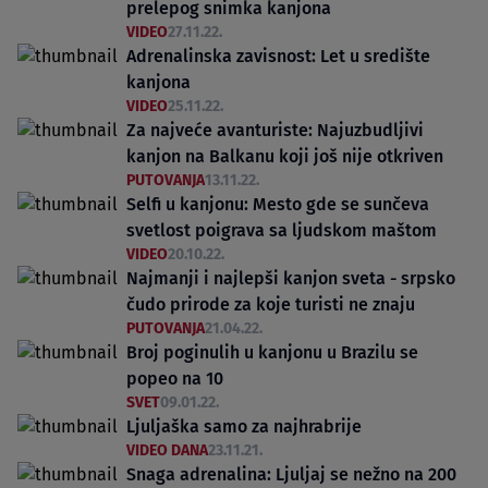
prelepog snimka kanjona
VIDEO
27.11.22.
Adrenalinska zavisnost: Let u središte
kanjona
VIDEO
25.11.22.
Za najveće avanturiste: Najuzbudljivi
kanjon na Balkanu koji još nije otkriven
PUTOVANJA
13.11.22.
Selfi u kanjonu: Mesto gde se sunčeva
svetlost poigrava sa ljudskom maštom
VIDEO
20.10.22.
Najmanji i najlepši kanjon sveta - srpsko
čudo prirode za koje turisti ne znaju
PUTOVANJA
21.04.22.
Broj poginulih u kanjonu u Brazilu se
popeo na 10
SVET
09.01.22.
Ljuljaška samo za najhrabrije
VIDEO DANA
23.11.21.
Snaga adrenalina: Ljuljaj se nežno na 200