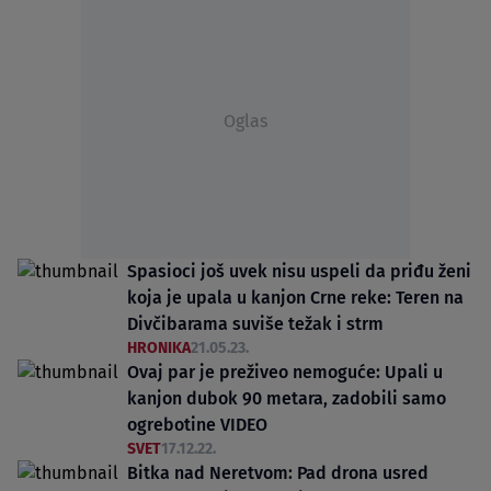
Oglas
Spasioci još uvek nisu uspeli da priđu ženi
koja je upala u kanjon Crne reke: Teren na
Divčibarama suviše težak i strm
HRONIKA
21.05.23.
Ovaj par je preživeo nemoguće: Upali u
kanjon dubok 90 metara, zadobili samo
ogrebotine VIDEO
SVET
17.12.22.
Bitka nad Neretvom: Pad drona usred