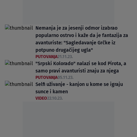
Nemanja je za jesenji odmor izabrao
popularno ostrvo i kaže da je fantazija za
avanturiste: "Sagledavanje Grčke iz
potpuno drugačijeg ugla"
PUTOVANJA
21.11.23.
"Srpski Kolorado" nalazi se kod Pirota, a
samo pravi avanturisti znaju za njega
PUTOVANJA
05.11.23.
Selfi uživanje - kanjon u kome se igraju
sunce i kamen
VIDEO
22.10.23.