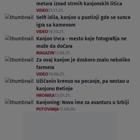
metara iznad strmih kanjonskih litica
VIDEO
21.11.21.
Selfi idila, kanjon u pustinji gde se sunce
igra sa kamenom
VIDEO
19.10.21.
Kanjon Uvca - mesto koje fotografija ne
može da dočara
MAGAZIN
13.08.21.
Za ovaj kanjon je doskoro znalo nekoliko
farmera
VIDEO
10.08.21.
Užičanin krenuo na pecanje, pa nestao u
kanjonu Đetinje
HRONIKA
12.07.21.
Kanjoning: Novo ime za avanturu u Srbiji
PUTOVANJA
17.08.20.