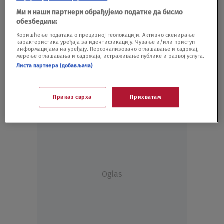
mogućnosti
Ми и наши партнери обрађујемо податке да бисмо
PUTOVANJA
17.08.24.
обезбедили:
"Na skriveno te vodim mesto" - Visočka
Коришћење података о прецизној геолокацији. Активно скенирање
banja smestila se u klisuri reke Veliki
карактеристика уређаја за идентификацију. Чување и/или приступ
Rzav, sklonjena je od puteva i još uvek je
информацијама на уређају. Персонализовано оглашавање и садржај,
мерење оглашавања и садржаја, истраживање публике и развој услуга.
čista, nedirnuta, malo poznata
Листа партнера (добављача)
EMISIJE
16.07.24.
Tajanstveno čudo prirode krije se u našem
komšiluku
Приказ сврха
Прихватам
PUTOVANJA
19.05.24.
Oglas