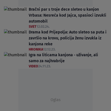
Bračni par s troje dece sleteo u kanjon
Vrbasa: Nesreća kod Jajca, spasioci izvukli
automobil
SVET
12.02.24.
Drama kod Prijepolja: Auto sleteo sa puta i
završio na krovu, policija ženu izvukla iz
kanjona reke
HRONIKA
12.12.23.
Igra na liticama kanjona - uživanje, ali
samo za najhrabrije
VIDEO
24.11.23.
Oglas