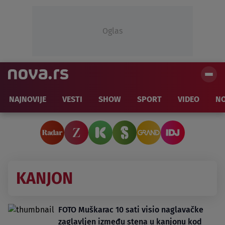
Oglas
NAJNOVIJE
VESTI
SHOW
SPORT
VIDEO
NO
KANJON
FOTO Muškarac 10 sati visio naglavačke
zaglavljen između stena u kanjonu kod