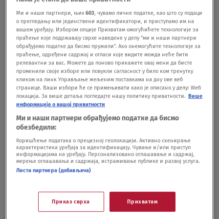
pomoći u kampanji za predstojeće izbore
POLITIKA
24.07.
Ми и наши партнери, њих
603
, чувамо личне податке, као што су подаци
о прегледању или јединствени идентификатори, и приступамо им на
Vučić: U septembru imam važne
вашем уређају. Избором опције Прихватам омогућићете технологије за
predsedničke obaveze, neću biti u zemlji
праћење које подржавају сврхе наведене у делу "ми и наши партнери
sve vreme, bez funkcije idem u kampanju
обрађујемо податке да бисмо пружили". Ако онемогућите технологије за
праћење, одређени садржај и огласи које видите можда неће бити
POLITIKA
18.07.
релевантни за вас. Можете да поново прикажете овај мени да бисте
Vučić deli pare i najavljuje povratak u
променили своје изборе или повукли сагласност у било ком тренутку
fotelju premijera: Sad mu je stigao
кликом на линк Управљање жељеним поставкама на дну ове веб
странице. Ваши избори ће се примењивати како је описано у делу: Wеб
odgovor studenata. Ovako izgleda njihova
локација. За више детаља погледајте нашу политику приватности.
Више
kampanja
информација о вашој приватности
POLITIKA
15.07.
Ми и наши партнери обрађујемо податке да бисмо
обезбедили:
Коришћење података о прецизној геолокацији. Активно скенирање
карактеристика уређаја за идентификацију. Чување и/или приступ
информацијама на уређају. Персонализовано оглашавање и садржај,
мерење оглашавања и садржаја, истраживање публике и развој услуга.
Листа партнера (добављача)
Oglas
Приказ сврха
Прихватам