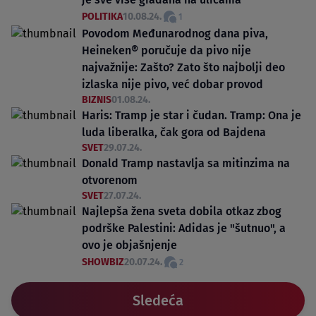
POLITIKA
10.08.24.
1
Povodom Međunarodnog dana piva,
Heineken® poručuje da pivo nije
najvažnije: Zašto? Zato što najbolji deo
izlaska nije pivo, već dobar provod
BIZNIS
01.08.24.
Haris: Tramp je star i čudan. Tramp: Ona je
luda liberalka, čak gora od Bajdena
SVET
29.07.24.
Donald Tramp nastavlja sa mitinzima na
otvorenom
SVET
27.07.24.
Najlepša žena sveta dobila otkaz zbog
podrške Palestini: Adidas je "šutnuo", a
ovo je objašnjenje
SHOWBIZ
20.07.24.
2
Sledeća