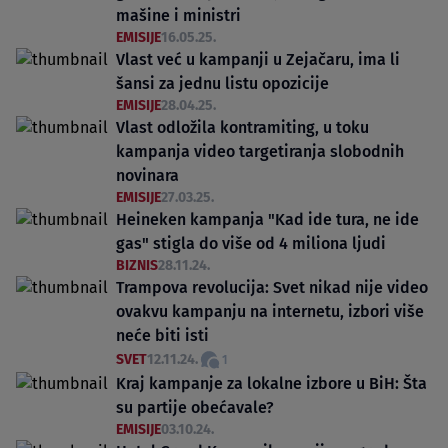
mašine i ministri
EMISIJE
16.05.25.
Vlast već u kampanji u Zejačaru, ima li
šansi za jednu listu opozicije
EMISIJE
28.04.25.
Vlast odložila kontramiting, u toku
kampanja video targetiranja slobodnih
novinara
EMISIJE
27.03.25.
Heineken kampanja "Kad ide tura, ne ide
gas" stigla do više od 4 miliona ljudi
BIZNIS
28.11.24.
Trampova revolucija: Svet nikad nije video
ovakvu kampanju na internetu, izbori više
neće biti isti
SVET
12.11.24.
1
Kraj kampanje za lokalne izbore u BiH: Šta
su partije obećavale?
EMISIJE
03.10.24.