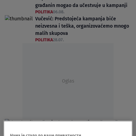
građanin mogao da učestvuje u kampanji
POLITIKA
06.08.
Vučević: Predstojeća kampanja biće
neizvesna i teška, organizovaćemo mnogo
malih skupova
POLITIKA
28.07.
Oglas
"Važno je da svako uradi ono što može":
Studenti otkrivaju kako im građani mogu
Нама је стало до ваше приватности