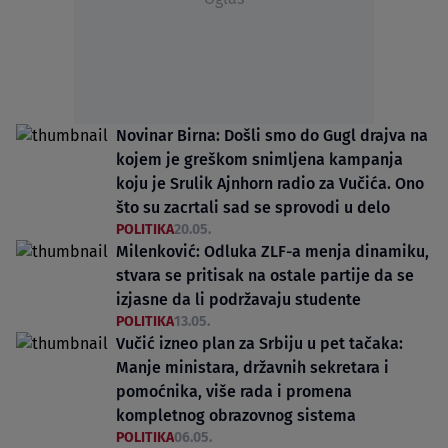
Novinar Birna: Došli smo do Gugl drajva na
kojem je greškom snimljena kampanja
koju je Srulik Ajnhorn radio za Vučića. Ono
što su zacrtali sad se sprovodi u delo
POLITIKA
20.05.
Milenković: Odluka ZLF-a menja dinamiku,
stvara se pritisak na ostale partije da se
izjasne da li podržavaju studente
POLITIKA
13.05.
Vučić izneo plan za Srbiju u pet tačaka:
Manje ministara, državnih sekretara i
pomoćnika, više rada i promena
kompletnog obrazovnog sistema
POLITIKA
06.05.