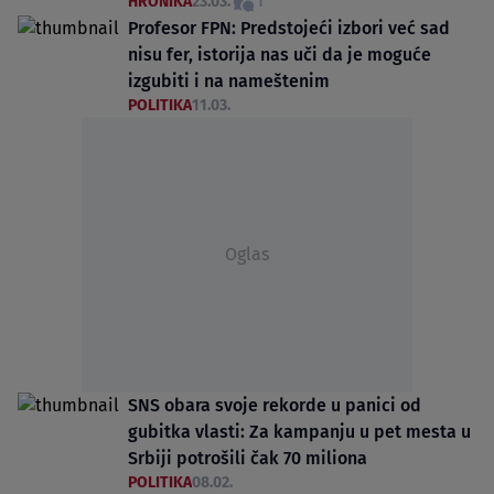
HRONIKA
23.03.
1
Profesor FPN: Predstojeći izbori već sad
nisu fer, istorija nas uči da je moguće
izgubiti i na nameštenim
POLITIKA
11.03.
Oglas
SNS obara svoje rekorde u panici od
gubitka vlasti: Za kampanju u pet mesta u
Srbiji potrošili čak 70 miliona
POLITIKA
08.02.