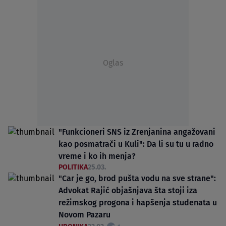
Oglas
"Funkcioneri SNS iz Zrenjanina angažovani
kao posmatrači u Kuli": Da li su tu u radno
vreme i ko ih menja?
POLITIKA
25.03.
"Car je go, brod pušta vodu na sve strane":
Advokat Rajić objašnjava šta stoji iza
režimskog progona i hapšenja studenata u
Novom Pazaru