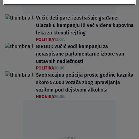
Vučić deli pare i zastrašuje građane:
Ulazak u kampanju ili već viđena kupovina
leka za klonuli rejting
POLITIKA
13.07.
BIRODI: Vučić vodi kampanju za
neraspisane parlamentarne izbore van
ustavnih nadležnosti
POLITIKA
30.06.
Saobraćajna policija prošle godine kaznila
skoro 57.000 vozača zbog upravljanja
vozilom pod dejstvom alkohola
HRONIKA
26.06.
Oglas