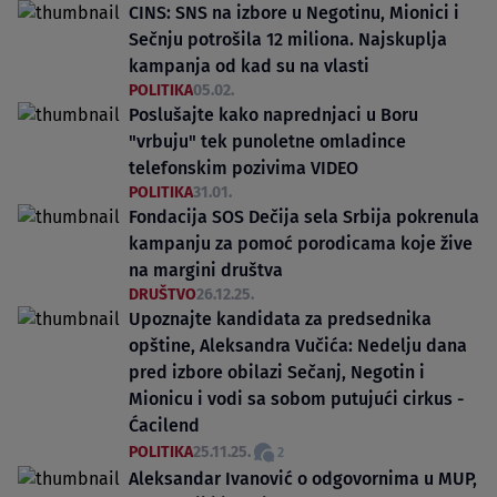
CINS: SNS na izbore u Negotinu, Mionici i
Sečnju potrošila 12 miliona. Najskuplja
kampanja od kad su na vlasti
POLITIKA
05.02.
Poslušajte kako naprednjaci u Boru
"vrbuju" tek punoletne omladince
telefonskim pozivima VIDEO
POLITIKA
31.01.
Fondacija SOS Dečija sela Srbija pokrenula
kampanju za pomoć porodicama koje žive
na margini društva
DRUŠTVO
26.12.25.
Upoznajte kandidata za predsednika
opštine, Aleksandra Vučića: Nedelju dana
pred izbore obilazi Sečanj, Negotin i
Mionicu i vodi sa sobom putujući cirkus -
Ćacilend
POLITIKA
25.11.25.
2
Aleksandar Ivanović o odgovornima u MUP,