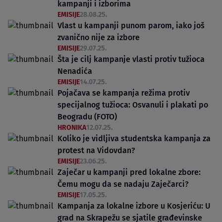
kampanji i izborima
EMISIJE
28.08.25.
Vlast u kampanji punom parom, iako još
zvanično nije za izbore
EMISIJE
29.07.25.
Šta je cilj kampanje vlasti protiv tužioca
Nenadića
EMISIJE
14.07.25.
Pojačava se kampanja režima protiv
specijalnog tužioca: Osvanuli i plakati po
Beogradu (FOTO)
HRONIKA
12.07.25.
Koliko je vidljiva studentska kampanja za
protest na Vidovdan?
EMISIJE
23.06.25.
Zaječar u kampanji pred lokalne zbore:
Čemu mogu da se nadaju Zaječarci?
EMISIJE
17.05.25.
Kampanja za lokalne izbore u Kosjeriću: U
grad na Skrapežu se sjatile građevinske