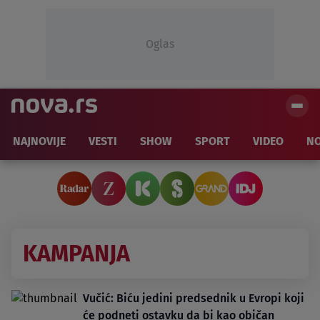
Oglas
NAJNOVIJE
VESTI
SHOW
SPORT
VIDEO
NO
KAMPANJA
Vučić: Biću jedini predsednik u Evropi koji
će podneti ostavku da bi kao običan