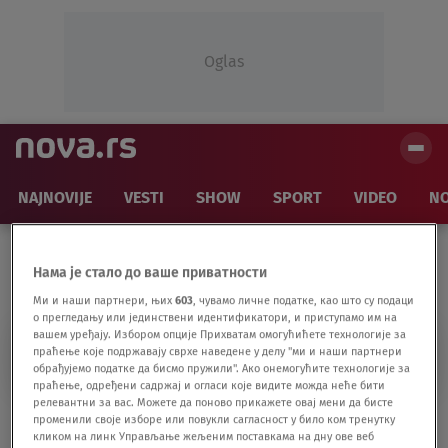
Oglas
NAJNOVIJE
VESTI
SHOW
SPORT
VIDEO
NO
Нама је стало до ваше приватности
Ми и наши партнери, њих
603
, чувамо личне податке, као што су подаци
о прегледању или јединствени идентификатори, и приступамо им на
вашем уређају. Избором опције Прихватам омогућићете технологије за
KAJL LAURI
праћење које подржавају сврхе наведене у делу "ми и наши партнери
обрађујемо податке да бисмо пружили". Ако онемогућите технологије за
праћење, одређени садржај и огласи које видите можда неће бити
релевантни за вас. Можете да поново прикажете овај мени да бисте
Čuveni plej ostaje u Filadelfiji - ima 38
променили своје изборе или повукли сагласност у било ком тренутку
кликом на линк Управљање жељеним поставкама на дну ове веб
godina i zna kako se osvaja NBA prsten