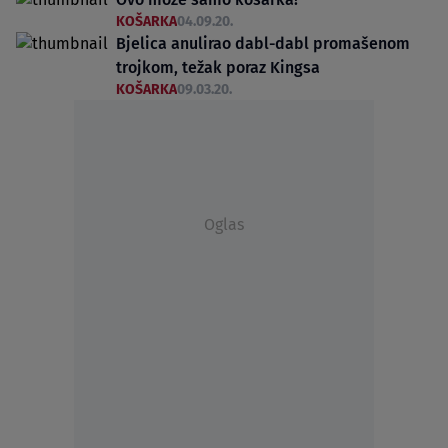
KOŠARKA
04.09.20.
Bjelica anulirao dabl-dabl promašenom
trojkom, težak poraz Kingsa
KOŠARKA
09.03.20.
Oglas