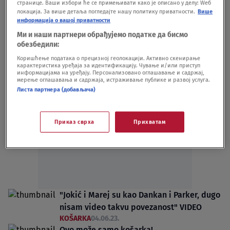
странице. Ваши избори ће се примењивати како је описано у делу: Wеб
KOŠARKA
12.07.24.
локација. За више детаља погледајте нашу политику приватности.
Више
Jović dobio novog saigrača: Majami
информација о вашој приватности
trejdovao iskusnog Laurija, stiglo
Ми и наши партнери обрађујемо податке да бисмо
pojačanje za napad na titulu
обезбедили:
KOŠARKA
24.01.24.
Коришћење података о прецизној геолокацији. Активно скенирање
карактеристика уређаја за идентификацију. Чување и/или приступ
информацијама на уређају. Персонализовано оглашавање и садржај,
мерење оглашавања и садржаја, истраживање публике и развој услуга.
Листа партнера (добављача)
Приказ сврха
Прихватам
Oglas
"Jokić i Marej su kao Dankan i Parker, dugo
nisam video takvu povezanost" VIDEO
KOŠARKA
04.06.23.
Ovo može samo košarka!