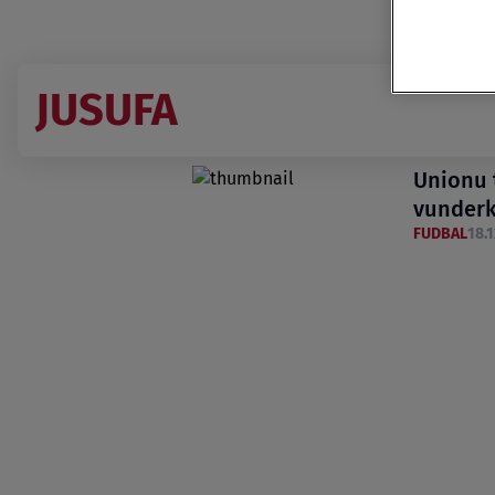
JUSUFA
Unionu 
vunder
FUDBAL
18.1