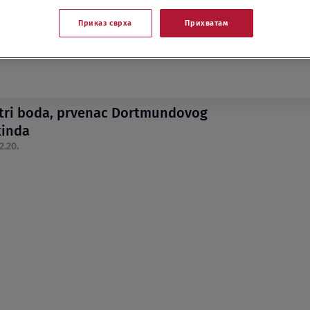
Приказ сврха
Прихватам
tri boda, prvenac Dortmundovog
kinda
2.20.