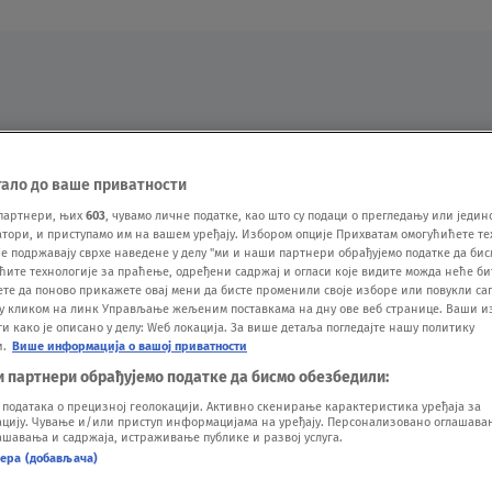
Oglas
тало до ваше приватности
партнери, њих
603
, чувамо личне податке, као што су подаци о прегледању или једин
ори, и приступамо им на вашем уређају. Избором опције Прихватам омогућићете те
е подржавају сврхе наведене у делу "ми и наши партнери обрађујемо податке да бис
ћите технологије за праћење, одређени садржај и огласи које видите можда неће б
ете да поново прикажете овај мени да бисте променили своје изборе или повукли саг
у кликом на линк Управљање жељеним поставкама на дну ове веб странице. Ваши и
 како је описано у делу: Wеб локација. За више детаља погледајте нашу политику
и.
Више информација о вашој приватности
VESTI
SHOW
SPORT
VIDEO
NOVA BAZA
и партнери обрађујемо податке да бисмо обезбедили:
одатака о прецизној геолокацији. Активно скенирање карактеристика уређаја за
ију. Чување и/или приступ информацијама на уређају. Персонализовано оглашавањ
шавања и садржаја, истраживање публике и развој услуга.
нера (добављача)