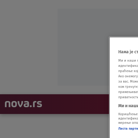
Нама је с
Ми и наши 
идентификат
праћење кој
Ако онемогу
за вас. Мож
ком тренутк
примењивати
приватност
NAJNOVIJE
Ми и наш
Коришћење п
идентификац
мерење огла
Листа парт