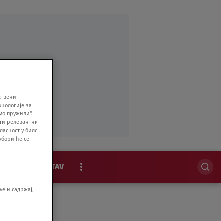
ствени
хнологије за
мо пружили".
ити релевантни
ласност у било
збори ће се
MAGAZIN
STAV
EKSKLUZIVNO
е и садржај,