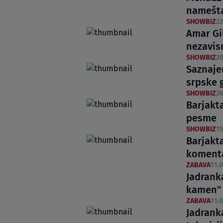
nameštaj
SHOWBIZ
22
Amar Gi
nezavis
SHOWBIZ
20
Saznaje
srpske 
SHOWBIZ
26
Barjakta
pesme
SHOWBIZ
15
Barjakta
koment
ZABAVA
11.0
Jadranka
kamen"
ZABAVA
11.0
Jadrank