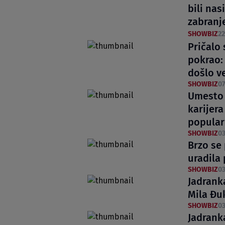
bili na
zabranje
SHOWBIZ
22
Pričalo
pokrao: 
došlo v
SHOWBIZ
07
Umesto 
karijera
popularn
SHOWBIZ
03
Brzo se 
uradila
SHOWBIZ
03
Jadranka
Mila Đu
SHOWBIZ
03
Jadrank