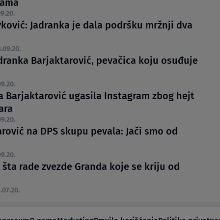
ijama
9.20.
vković: Jadranka je dala podršku mržnji dva
.09.20.
adranka Barjaktarović, pevačica koju osuđuje
9.20.
a Barjaktarović ugasila Instagram zbog hejt
ara
9.20.
arović na DPS skupu pevala: Jači smo od
9.20.
 šta rade zvezde Granda koje se kriju od
i
.07.20.