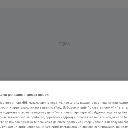
Oglas
тало до ваше приватности
VESTI
SHOW
SPORT
VIDEO
NOVA BAZA
партнери, њих
603
, чувамо личне податке, као што су подаци о прегледању или једин
ори, и приступамо им на вашем уређају. Избором опције Прихватам омогућићете те
е подржавају сврхе наведене у делу "ми и наши партнери обрађујемо податке да бис
ћите технологије за праћење, одређени садржај и огласи које видите можда неће б
ете да поново прикажете овај мени да бисте променили своје изборе или повукли саг
у кликом на линк Управљање жељеним поставкама на дну ове веб странице. Ваши и