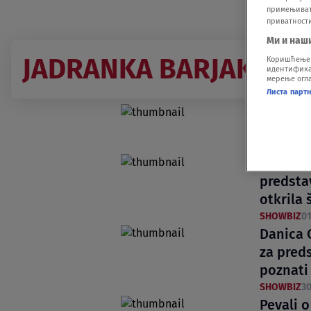
примењивати
приватност
Ми и наш
JADRANKA BARJAKTAR
Коришћење п
идентификац
мерење огла
Листа парт
Pevačica
meni se
SHOWBIZ
06
Jadrank
predstav
otkrila 
SHOWBIZ
01
Danica C
za preds
poznati
SHOWBIZ
30
Pevali o