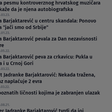
a pesmu kontroverznog hrvatskog muzičara
 kaže da je njena autobiografska
.03.23.
a Barjaktarević u centru skandala: Ponovo
 "jači smo od Srbije"
.01.23.
a Barjaktarović pevala za Dan nezavisnosti
re
.05.22.
 Barjaktarović peva za crkavicu: Pukla u
pa i u Crnoj Gori
.03.22.
t Jadranke Barjaktarović: Nekada tražena,
az naplaćuje 2 evra
.03.22.
poznatih ličnosti kojima je zabranjen ulazak
.08.21.
r Jadranke Barjaktarović tvrdi da joj