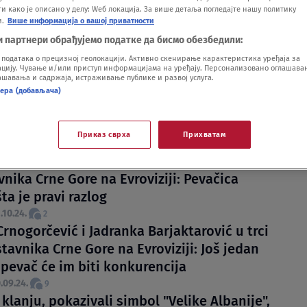
 како је описано у делу: Wеб локација. За више детаља погледајте нашу политику
и.
Више информација о вашој приватности
и партнери обрађујемо податке да бисмо обезбедили:
OVIĆ
одатака о прецизној геолокацији. Активно скенирање карактеристика уређаја за
ију. Чување и/или приступ информацијама на уређају. Персонализовано оглашавањ
шавања и садржаја, истраживање публике и развој услуга.
нера (добављача)
 stala u odbranu Jadranke Barjaktarović: "I
 to dešavalo"
Приказ сврха
Прихватам
.04.25.
a Barjaktarović odustala od takmičenja za
nika Crne Gore na Evroviziji: Pevačica
šta je pravi razlog
.10.24.
2
rnogorčević i Jadranka Barjaktarović u trci
tavnika Crne Gore na Evroviziji: Još jedan
 pevač će im biti konkurencija
.09.24.
9
 klanju, pokazivali simbol "Velike Albanije",