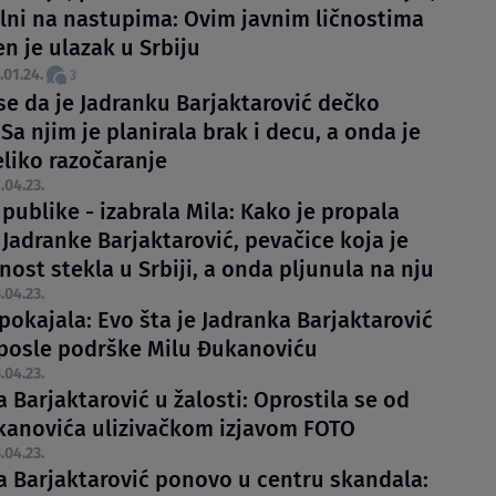
silni na nastupima: Ovim javnim ličnostima
n je ulazak u Srbiju
.01.24.
3
 se da je Jadranku Barjaktarović dečko
Sa njim je planirala brak i decu, a onda je
eliko razočaranje
.04.23.
publike - izabrala Mila: Kako je propala
 Jadranke Barjaktarović, pevačice koja je
ost stekla u Srbiji, a onda pljunula na nju
.04.23.
pokajala: Evo šta je Jadranka Barjaktarović
 posle podrške Milu Đukanoviću
.04.23.
 Barjaktarović u žalosti: Oprostila se od
kanovića ulizivačkom izjavom FOTO
.04.23.
a Barjaktarović ponovo u centru skandala: