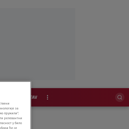
MAGAZIN
STAV
ствени
хнологије за
EKSKLUZIVNO
мо пружили".
ити релевантни
ласност у било
збори ће се