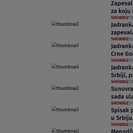
Zapeval
za koju
SHOWBIZ
16
Jadrank
zapevala
SHOWBIZ
02
Jadrank
Crne Go
SHOWBIZ
21
Jadranka
Srbiji, 
SHOWBIZ
28
Sunovra
sada ul
SHOWBIZ
27
Spisak 
u Srbiju
SHOWBIZ
22
Menadže