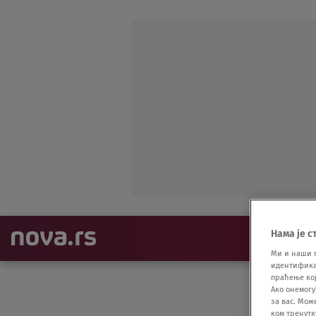
Нама је с
NAJNOVIJE
Ми и наши 
идентификат
праћење кој
Ако онемогу
за вас. Мож
ком тренутк