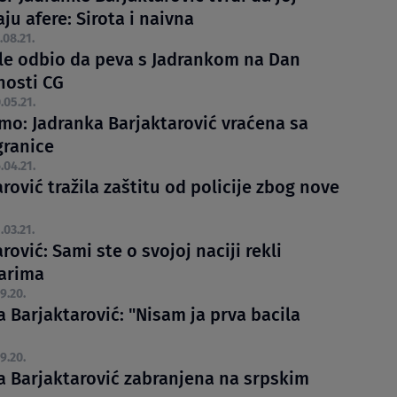
u afere: Sirota i naivna
.08.21.
le odbio da peva s Jadrankom na Dan
nosti CG
.05.21.
mo: Jadranka Barjaktarović vraćena sa
granice
.04.21.
rović tražila zaštitu od policije zbog nove
.03.21.
rović: Sami ste o svojoj naciji rekli
arima
9.20.
 Barjaktarović: "Nisam ja prva bacila
9.20.
a Barjaktarović zabranjena na srpskim