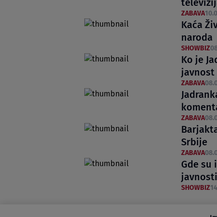
televiz
ZABAVA
10.0
Kaća Ži
naroda
SHOWBIZ
08
Ko je J
javnost
ZABAVA
08.0
Jadrank
koment
ZABAVA
08.0
Barjakt
Srbije
ZABAVA
08.0
Gde su i
javnost
SHOWBIZ
14