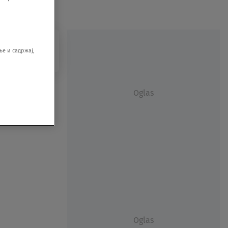
е и садржај,
Oglas
Oglas