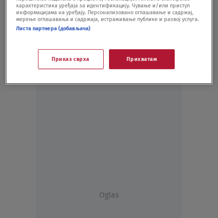
карактеристика уређаја за идентификацију. Чување и/или приступ
KULTURA
18.05.21.
информацијама на уређају. Персонализовано оглашавање и садржај,
мерење оглашавања и садржаја, истраживање публике и развој услуга.
Листа партнера (добављача)
Приказ сврха
Прихватам
Oglas
Oglas