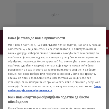
Oglas
Нама је стало до ваше приватности
Ми и наши партнери, њих
603
, чувамо личне податке, као што су подаци
NAJNOVIJE
VESTI
SHOW
SPORT
VIDEO
NO
о прегледању или јединствени идентификатори, и приступамо им на
вашем уређају. Избором опције Прихватам омогућићете технологије за
праћење које подржавају сврхе наведене у делу "ми и наши партнери
обрађујемо податке да бисмо пружили". Ако онемогућите технологије за
праћење, одређени садржај и огласи које видите можда неће бити
релевантни за вас. Можете да поново прикажете овај мени да бисте
променили своје изборе или повукли сагласност у било ком тренутку
кликом на линк Управљање жељеним поставкама на дну ове веб
странице. Ваши избори ће се примењивати како је описано у делу: Wеб
IZLOŽBA POLJUBAC
локација. За више детаља погледајте нашу политику приватности.
Више
информација о вашој приватности
Ми и наши партнери обрађујемо податке да бисмо
"Poljubac" Jelene Jelače u galeriji u
обезбедили:
Šumatovačkoj
Коришћење података о прецизној геолокацији. Активно скенирање