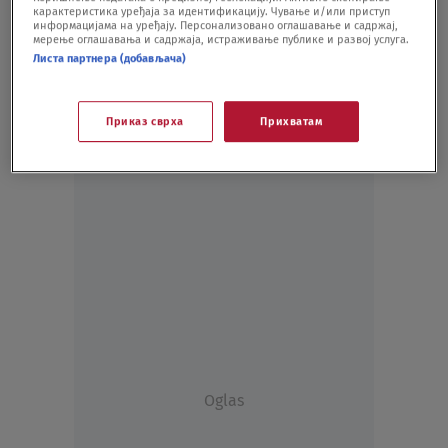
карактеристика уређаја за идентификацију. Чување и/или приступ
SHOWBIZ
10.07.21.
информацијама на уређају. Персонализовано оглашавање и садржај,
мерење оглашавања и садржаја, истраживање публике и развој услуга.
Листа партнера (добављача)
Приказ сврха
Прихватам
Oglas
Oglas