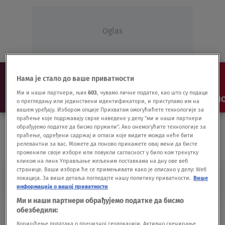
Oglas
Нама је стало до ваше приватности
Ми и наши партнери, њих
603
, чувамо личне податке, као што су подаци
NAJNOVIJE
VESTI
SHOW
SPORT
VIDEO
NO
о прегледању или јединствени идентификатори, и приступамо им на
вашем уређају. Избором опције Прихватам омогућићете технологије за
праћење које подржавају сврхе наведене у делу "ми и наши партнери
обрађујемо податке да бисмо пружили". Ако онемогућите технологије за
праћење, одређени садржај и огласи које видите можда неће бити
релевантни за вас. Можете да поново прикажете овај мени да бисте
променили своје изборе или повукли сагласност у било ком тренутку
кликом на линк Управљање жељеним поставкама на дну ове веб
странице. Ваши избори ће се примењивати како је описано у делу: Wеб
INTEGRAL IMAGES
локација. За више детаља погледајте нашу политику приватности.
Више
информација о вашој приватности
Ми и наши партнери обрађујемо податке да бисмо
Dua Lipa mora na sud jer je objavila
обезбедили:
sopstvenu fotku
Коришћење података о прецизној геолокацији. Активно скенирање