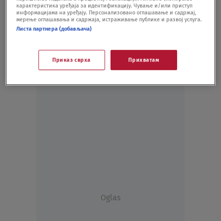
карактеристика уређаја за идентификацију. Чување и/или приступ
TENIS
22.07.20.
информацијама на уређају. Персонализовано оглашавање и садржај,
мерење оглашавања и садржаја, истраживање публике и развој услуга.
Листа партнера (добављача)
Приказ сврха
Прихватам
Oglas
Oglas