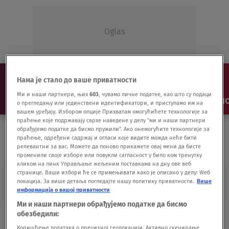
Oglas
Нама је стало до ваше приватности
Ми и наши партнери, њих
603
, чувамо личне податке, као што су подаци
NAJNOVIJE
VESTI
SHOW
SPORT
VIDEO
NO
о прегледању или јединствени идентификатори, и приступамо им на
вашем уређају. Избором опције Прихватам омогућићете технологије за
праћење које подржавају сврхе наведене у делу "ми и наши партнери
обрађујемо податке да бисмо пружили". Ако онемогућите технологије за
праћење, одређени садржај и огласи које видите можда неће бити
релевантни за вас. Можете да поново прикажете овај мени да бисте
променили своје изборе или повукли сагласност у било ком тренутку
кликом на линк Управљање жељеним поставкама на дну ове веб
странице. Ваши избори ће се примењивати како је описано у делу: Wеб
FRANKO DAVIN
локација. За више детаља погледајте нашу политику приватности.
Више
информација о вашој приватности
Ми и наши партнери обрађујемо податке да бисмо
"Imao sam osećaj da imam grip, ali sam
обезбедили:
mislio da ću umreti"
Коришћење података о прецизној геолокацији. Активно скенирање