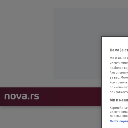
Нама је с
Ми и наши 
идентификат
праћење кој
Ако онемогу
за вас. Мож
ком тренутк
примењивати
приватност
NAJNOVIJE
Ми и наш
Коришћење п
идентификац
мерење огла
Листа парт