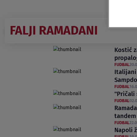
FALJI RAMADANI
Kostić 
propalo
FUDBAL
20.0
Italijan
Sampdo
FUDBAL
16.0
"Pričali
FUDBAL
02.0
Ramadani
tandem
FUDBAL
22.0
Napoli ž
FUDBAL
19.0