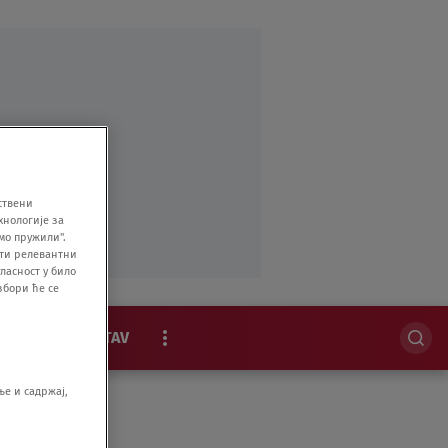
ствени
хнологије за
мо пружили".
ити релевантни
ласност у било
збори ће се
MAGAZIN
STAV
EKSKLUZIVNO
е и садржај,