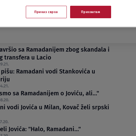
Приказ сврха
Прихватам
završio sa Ramadanijem zbog skandala i
g transfera u Lacio
9.21.
i pišu: Ramadani vodi Stankovića u
riju
4.21.
 smo sa Ramadanijem o Joviću, ali..."
8.20.
 vodi Jovića u Milan, Kovač želi srpski
7.20.
eli Jovića: "Halo, Ramadani..."
7.20.