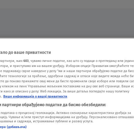
Oglas
тало до ваше приватности
партнери, њих
603
, чувамо личне податке, као што су подаци о прегледању или једин
ори, и приступамо им на вашем уређају. Избором опције Прихватам омогућићете те
е подржавају сврхе наведене у делу "ми и наши партнери обрађујемо податке да бис
ћите технологије за праћење, одређени садржај и огласи које видите можда неће б
ете да поново прикажете овај мени да бисте променили своје изборе или повукли саг
у кликом на линк Управљање жељеним поставкама на дну ове веб странице. Ваши и
 како је описано у делу: Wеб локација. За више детаља погледајте нашу политику
и.
Више информација о вашој приватности
VESTI
SHOW
SPORT
VIDEO
NOVA BAZA
и партнери обрађујемо податке да бисмо обезбедили:
одатака о прецизној геолокацији. Активно скенирање карактеристика уређаја за
ију. Чување и/или приступ информацијама на уређају. Персонализовано оглашавањ
шавања и садржаја, истраживање публике и развој услуга.
нера (добављача)