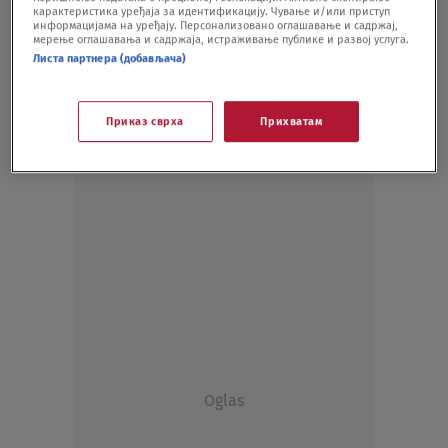
карактеристика уређаја за идентификацију. Чување и/или приступ
FUDBAL
16.05.20.
информацијама на уређају. Персонализовано оглашавање и садржај,
мерење оглашавања и садржаја, истраживање публике и развој услуга.
Листа партнера (добављача)
Приказ сврха
Прихватам
Oglas
Oglas