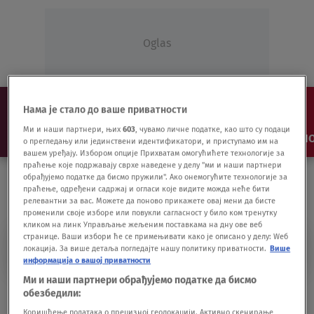
Oglas
Нама је стало до ваше приватности
Ми и наши партнери, њих
603
, чувамо личне податке, као што су подаци
NAJNOVIJE
VESTI
SHOW
SPORT
VIDEO
NO
о прегледању или јединствени идентификатори, и приступамо им на
вашем уређају. Избором опције Прихватам омогућићете технологије за
праћење које подржавају сврхе наведене у делу "ми и наши партнери
обрађујемо податке да бисмо пружили". Ако онемогућите технологије за
праћење, одређени садржај и огласи које видите можда неће бити
релевантни за вас. Можете да поново прикажете овај мени да бисте
променили своје изборе или повукли сагласност у било ком тренутку
кликом на линк Управљање жељеним поставкама на дну ове веб
странице. Ваши избори ће се примењивати како је описано у делу: Wеб
DIRK HUJK
локација. За више детаља погледајте нашу политику приватности.
Више
информација о вашој приватности
Ми и наши партнери обрађујемо податке да бисмо
Imali su gol razliku 8:141, zaslužili
обезбедили:
ispadanje i našli spas
Коришћење података о прецизној геолокацији. Активно скенирање