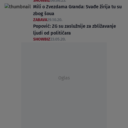
SHOWBIZ
06.06.23.
Mili o Zvezdama Granda: Svađe žirija tu su
zbog šoua
ZABAVA
29.10.20.
Popović: ZG su zaslužnije za zbližavanje
ljudi od političara
SHOWBIZ
23.05.20.
Oglas