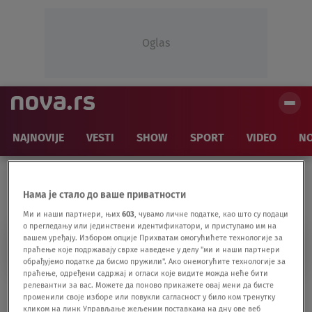
Oglas
NAJNOVIJE
VESTI
SHOW
SPORT
VIDEO
NO
Нама је стало до ваше приватности
Ми и наши партнери, њих
603
, чувамо личне податке, као што су подаци
о прегледању или јединствени идентификатори, и приступамо им на
вашем уређају. Избором опције Прихватам омогућићете технологије за
DIREKTOR GRANDA
праћење које подржавају сврхе наведене у делу "ми и наши партнери
обрађујемо податке да бисмо пружили". Ако онемогућите технологије за
праћење, одређени садржај и огласи које видите можда неће бити
релевантни за вас. Можете да поново прикажете овај мени да бисте
"Vidite to po mom osmehu": Direktor
променили своје изборе или повукли сагласност у било ком тренутку
"Granda" nije krio uzbuđenje nakon finala
кликом на линк Управљање жељеним поставкама на дну ове веб