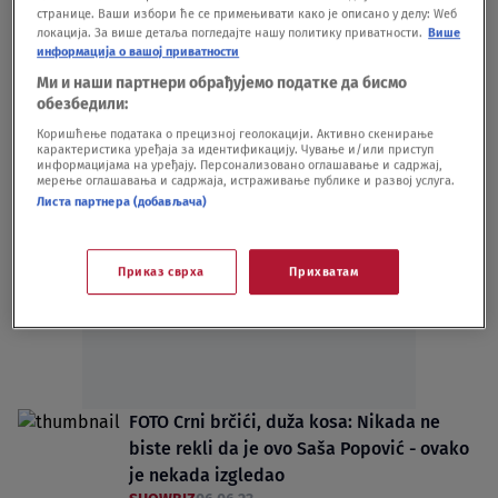
странице. Ваши избори ће се примењивати како је описано у делу: Wеб
SHOWBIZ
21.06.
локација. За више детаља погледајте нашу политику приватности.
Више
Ceci verifikovan status umetnika, Sneki
информација о вашој приватности
dobila najveće priznanje na estradi, a
Ми и наши партнери обрађујемо податке да бисмо
direktor Granda specijalnu nagradu FOTO
обезбедили:
SHOWBIZ
12.12.23.
Коришћење података о прецизној геолокацији. Активно скенирање
карактеристика уређаја за идентификацију. Чување и/или приступ
информацијама на уређају. Персонализовано оглашавање и садржај,
мерење оглашавања и садржаја, истраживање публике и развој услуга.
Листа партнера (добављача)
Oglas
Приказ сврха
Прихватам
FOTO Crni brčići, duža kosa: Nikada ne
biste rekli da je ovo Saša Popović - ovako
je nekada izgledao