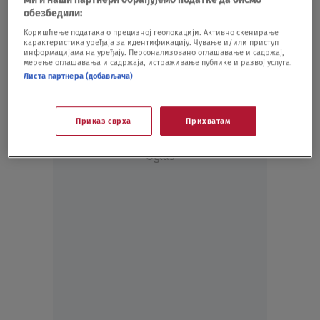
KULTURA
04.04.21.
обезбедили:
Porsche modeli u varijantama kakve još
Коришћење података о прецизној геолокацији. Активно скенирање
карактеристика уређаја за идентификацију. Чување и/или приступ
niste videli
информацијама на уређају. Персонализовано оглашавање и садржај,
AUTO
28.12.20.
мерење оглашавања и садржаја, истраживање публике и развој услуга.
Листа партнера (добављача)
Приказ сврха
Прихватам
Oglas