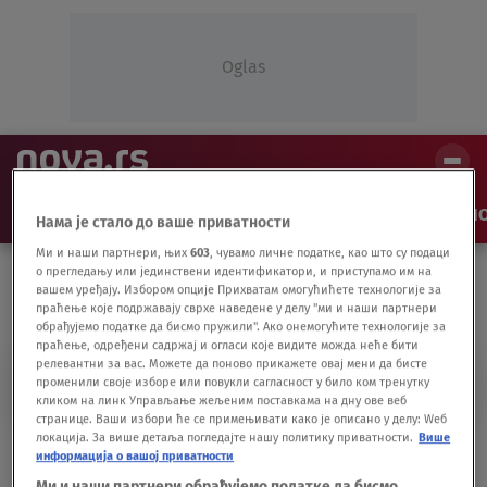
Oglas
NAJNOVIJE
VESTI
SHOW
SPORT
VIDEO
NO
Нама је стало до ваше приватности
Ми и наши партнери, њих
603
, чувамо личне податке, као што су подаци
о прегледању или јединствени идентификатори, и приступамо им на
вашем уређају. Избором опције Прихватам омогућићете технологије за
праћење које подржавају сврхе наведене у делу "ми и наши партнери
обрађујемо податке да бисмо пружили". Ако онемогућите технологије за
праћење, одређени садржај и огласи које видите можда неће бити
релевантни за вас. Можете да поново прикажете овај мени да бисте
DIGITALNA UMETNOST
променили своје изборе или повукли сагласност у било ком тренутку
кликом на линк Управљање жељеним поставкама на дну ове веб
странице. Ваши избори ће се примењивати како је описано у делу: Wеб
локација. За више детаља погледајте нашу политику приватности.
Више
Robot umetnica stvorila delo prodato za
информација о вашој приватности
688.888 dolara
Ми и наши партнери обрађујемо податке да бисмо