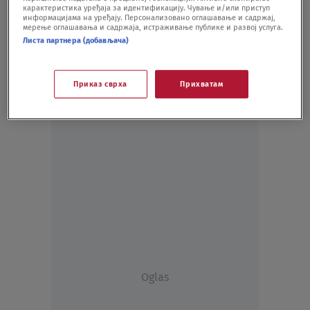
карактеристика уређаја за идентификацију. Чување и/или приступ
SPORT
25.10.20.
информацијама на уређају. Персонализовано оглашавање и садржај,
мерење оглашавања и садржаја, истраживање публике и развој услуга.
Листа партнера (добављача)
Приказ сврха
Прихватам
Oglas
Oglas