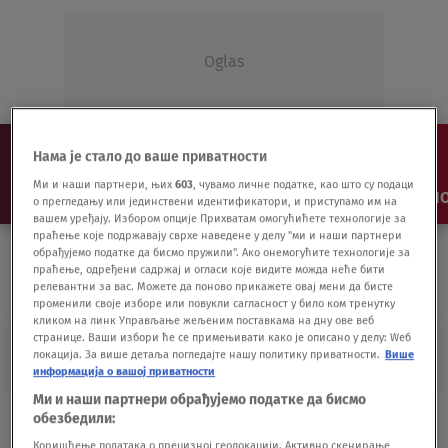
Oglas
Нама је стало до ваше приватности
Ми и наши партнери, њих
603
, чувамо личне податке, као што су подаци
NAJNOVIJE
VESTI
SHOW
SPORT
VIDEO
NO
о прегледању или јединствени идентификатори, и приступамо им на
вашем уређају. Избором опције Прихватам омогућићете технологије за
праћење које подржавају сврхе наведене у делу "ми и наши партнери
обрађујемо податке да бисмо пружили". Ако онемогућите технологије за
праћење, одређени садржај и огласи које видите можда неће бити
релевантни за вас. Можете да поново прикажете овај мени да бисте
променили своје изборе или повукли сагласност у било ком тренутку
кликом на линк Управљање жељеним поставкама на дну ове веб
странице. Ваши избори ће се примењивати како је описано у делу: Wеб
DAMJAN LE TALEK
локација. За више детаља погледајте нашу политику приватности.
Више
информација о вашој приватности
Ми и наши партнери обрађујемо податке да бисмо
Kung-fu potez bivšeg zvezdaša za prvi
обезбедили:
trijumf Rajkovića
Коришћење података о прецизној геолокацији. Активно скенирање