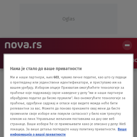
Oglas
NAJNOVIJE
VESTI
SHOW
SPORT
VIDEO
NO
Нама је стало до ваше приватности
Ми и наши партнери, њих
603
, чувамо личне податке, као што су подаци
о прегледању или јединствени идентификатори, и приступамо им на
вашем уређају. Избором опције Прихватам омогућићете технологије за
праћење које подржавају сврхе наведене у делу "ми и наши партнери
обрађујемо податке да бисмо пружили". Ако онемогућите технологије за
праћење, одређени садржај и огласи које видите можда неће бити
CRNA
релевантни за вас. Можете да поново прикажете овај мени да бисте
променили своје изборе или повукли сагласност у било ком тренутку
кликом на линк Управљање жељеним поставкама на дну ове веб
странице. Ваши избори ће се примењивати како је описано у делу: Wеб
Prve gume su bile bele, a kada su i zašto
локација. За више детаља погледајте нашу политику приватности.
Више
postale crne?
информација о вашој приватности