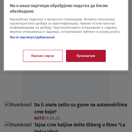
AUTO
29.05.23.
Ми и наши партнери обрађујемо податке да бисмо
Najluđa boja na svetu: Automobil izgleda
обезбедили:
kao crnilo svemira puno zvezda
Коришћење података о прецизној геолокацији. Активно скенирање
карактеристика уређаја за идентификацију. Чување и/или приступ
AUTO
31.10.22.
информацијама на уређају. Персонализовано оглашавање и садржај,
мерење оглашавања и садржаја, истраживање публике и развој услуга.
Листа партнера (добављача)
Приказ сврха
Прихватам
Oglas
Da li znate zašto su gume na automobilima
crne boje?
AUTO
16.06.22.
Tajna crne haljine Anite Ekberg u filmu "La
Dolce Vita"