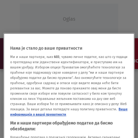
Oglas
Нама је стало до ваше приватности
Ми и наши партнери, њих
603
, чувамо личне податке, као што су подаци
NAJNOVIJE
VESTI
SHOW
SPORT
VIDEO
NO
о прегледању или јединствени идентификатори, и приступамо им на
вашем уређају. Избором опције Прихватам омогућићете технологије за
праћење које подржавају сврхе наведене у делу "ми и наши партнери
обрађујемо податке да бисмо пружили". Ако онемогућите технологије за
праћење, одређени садржај и огласи које видите можда неће бити
релевантни за вас. Можете да поново прикажете овај мени да бисте
променили своје изборе или повукли сагласност у било ком тренутку
кликом на линк Управљање жељеним поставкама на дну ове веб
странице. Ваши избори ће се примењивати како је описано у делу: Wеб
ČARLI PASAREL
локација. За више детаља погледајте нашу политику приватности.
Више
информација о вашој приватности
Ми и наши партнери обрађујемо податке да бисмо
Sedam puta vijorila se srpska zastava: Od
обезбедили:
Indijan do Serbian Velsa
Коришћење података о прецизној геолокацији. Активно скенирање