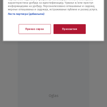
карактеристика уређаја за идентификацију. Чување и/или приступ
TENIS
22.03.20.
информацијама на уређају. Персонализовано оглашавање и садржај,
мерење оглашавања и садржаја, истраживање публике и развој услуга.
Листа партнера (добављача)
Приказ сврха
Прихватам
Oglas
Oglas