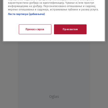
карактеристика уређаја за идентификацију. Чување и/или приступ
DRUŠTVO
07.07.20.
информацијама на уређају. Персонализовано оглашавање и садржај,
мерење оглашавања и садржаја, истраживање публике и развој услуга.
Листа партнера (добављача)
Приказ сврха
Прихватам
Oglas
Oglas