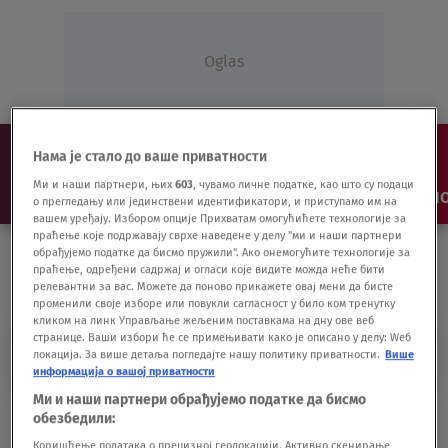
Oglas
Нама је стало до ваше приватности
Ми и наши партнери, њих
603
, чувамо личне податке, као што су подаци
NAJNOVIJE
VESTI
SHOW
SPORT
VIDEO
NO
о прегледању или јединствени идентификатори, и приступамо им на
вашем уређају. Избором опције Прихватам омогућићете технологије за
праћење које подржавају сврхе наведене у делу "ми и наши партнери
обрађујемо податке да бисмо пружили". Ако онемогућите технологије за
праћење, одређени садржај и огласи које видите можда неће бити
релевантни за вас. Можете да поново прикажете овај мени да бисте
променили своје изборе или повукли сагласност у било ком тренутку
кликом на линк Управљање жељеним поставкама на дну ове веб
странице. Ваши избори ће се примењивати како је описано у делу: Wеб
BLNICE
локација. За више детаља погледајте нашу политику приватности.
Више
информација о вашој приватности
Ми и наши партнери обрађујемо податке да бисмо
"U bolnicama imamo 376 respiratora i još
обезбедили:
578 u rezervi"
Коришћење података о прецизној геолокацији. Активно скенирање