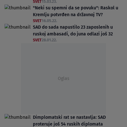
SVET
15.03.23.
"Neki su spemni da se povuku": Raskol u
Kremlju potvrđen na državnoj TV?
SVET
16.05.22.
SAD do sada napustilo 23 zaposlenih u
ruskoj ambasadi, do juna odlazi još 32
SVET
28.01.22.
Oglas
Dimplomatski rat se nastavlja: SAD
proteruje još 54 ruskih diplomata