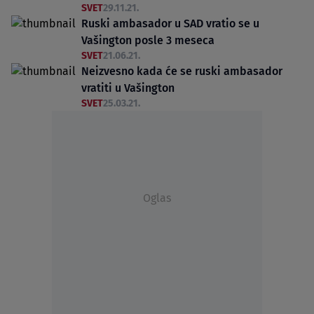
SVET
29.11.21.
Ruski ambasador u SAD vratio se u
Vašington posle 3 meseca
SVET
21.06.21.
Neizvesno kada će se ruski ambasador
vratiti u Vašington
SVET
25.03.21.
Oglas