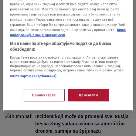
праћење, одређени садржај и огласи које видите можда неће бити
će biti oštro kažnjeni"
релевантни за вас. Можете да поново прикажете овај мени да бисте
SVET
23.08.24.
11
променили своје изборе или повукли сагласност у било ком тренутку
"Pravi cilj Amerike je da dobije pristup
кликом на линк Управљање жељеним поставкама на дну ове веб
странице. Ваши избори ће се примењивати како је описано у делу: Wеб
ruskim bazama nuklearnog naoružanja"
локација. За више детаља погледајте нашу политику приватности.
Више
SVET
03.08.23.
информација о вашој приватности
Ми и наши партнери обрађујемо податке да бисмо
обезбедили:
Коришћење података о прецизној геолокацији. Активно скенирање
карактеристика уређаја за идентификацију. Чување и/или приступ
информацијама на уређају. Персонализовано оглашавање и садржај,
мерење оглашавања и садржаја, истраживање публике и развој услуга.
Oglas
Листа партнера (добављача)
Приказ сврха
Прихватам
Incident koji može da promeni sve: Rusija
besna zbog sudara aviona sa američkim
dronom, sumnja na špijunažu