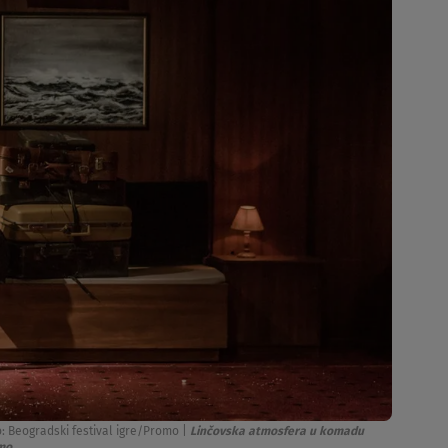
: Beogradski festival igre/Promo
|
Linčovska atmosfera u komadu
omo