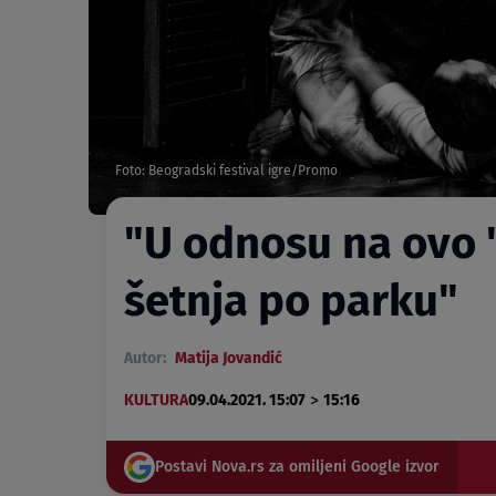
Foto: Beogradski festival igre/Promo
"U odnosu na ovo '
šetnja po parku"
Autor:
Matija Jovandić
>
KULTURA
09.04.2021. 15:07
15:16
Postavi Nova.rs za omiljeni Google izvor