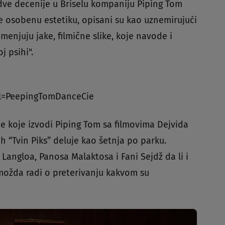
e dve decenije u Briselu kompaniju Piping Tom
e osobenu estetiku, opisani su kao uznemirujući
amenjuju jake, filmične slike, koje navode i
j psihi".
l=PeepingTomDanceCie
de koje izvodi Piping Tom sa filmovima Dejvida
h “Tvin Piks” deluje kao šetnja po parku.
Langloa, Panosa Malaktosa i Fani Sejdž da li i
e možda radi o preterivanju kakvom su