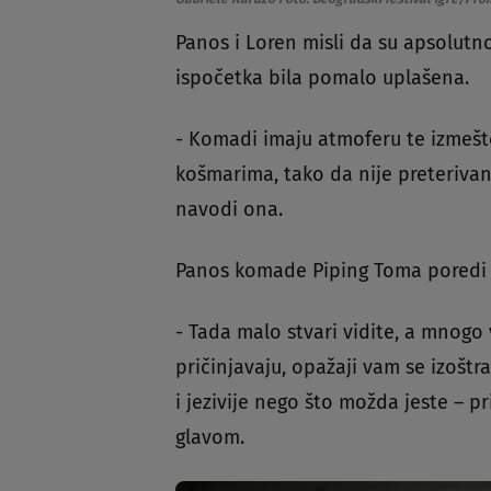
Panos i Loren misli da su apsolutn
ispočetka bila pomalo uplašena.
- Komadi imaju atmoferu te izmešt
košmarima, tako da nije preterivan
navodi ona.
Panos komade Piping Toma poredi 
- Tada malo stvari vidite, a mnogo v
pričinjavaju, opažaji vam se izoštr
i jezivije nego što možda jeste – p
glavom.