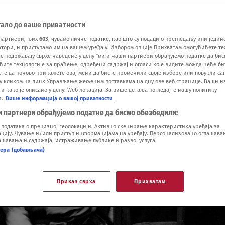
тало до ваше приватности
партнери, њих
603
, чувамо личне податке, као што су подаци о прегледању или једин
ори, и приступамо им на вашем уређају. Избором опције Прихватам омогућићете те
е подржавају сврхе наведене у делу "ми и наши партнери обрађујемо податке да бис
ћите технологије за праћење, одређени садржај и огласи које видите можда неће б
ете да поново прикажете овај мени да бисте променили своје изборе или повукли саг
у кликом на линк Управљање жељеним поставкама на дну ове веб странице. Ваши и
 како је описано у делу: Wеб локација. За више детаља погледајте нашу политику
и.
Више информација о вашој приватности
и партнери обрађујемо податке да бисмо обезбедили:
одатака о прецизној геолокацији. Активно скенирање карактеристика уређаја за
ију. Чување и/или приступ информацијама на уређају. Персонализовано оглашавањ
шавања и садржаја, истраживање публике и развој услуга.
нера (добављача)
Приказ сврха
Прихватам