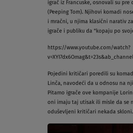
igrač iz Francuske, osnovali su pr
(Peeping Tom). Njihovi komadi nos
i mračni, u njima klasični narativ z
igrače i publiku da "kopaju po svojo
https://www.youtube.com/watch?
v=XYI7dx6Omag&t=23s&ab_channe
Pojedini kritičari poredili su koma
Linča, navodeći da u odnosu na nji
Pitamo igrače ove kompanije Lorin 
oni imaju taj utisak ili misle da s
oduševljeni kritičari nekada skloni.