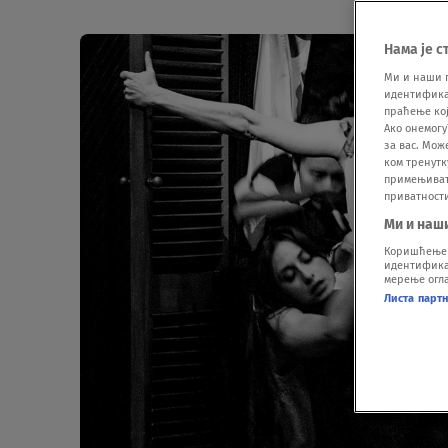
Нама је с
Ми и наши 
идентификат
праћење кој
Ако онемогу
за вас. Мож
ком тренутк
примењивати
приватност
Ми и наш
Коришћење п
идентификац
мерење огла
Листа парт