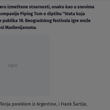
eru izmeštene stvarnosti, onako kao u snovima
 kompanije Piping Tom o diptihu "Vrata koja
 publika 18. Beogradskog festivala igre može
ceni Madlenijanuma.
Oglas
fkinja poreklom iz Argentine, i Frank Šartije,