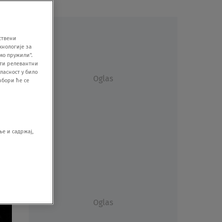
ствени
хнологије за
мо пружили".
ити релевантни
ласност у било
Oglas
збори ће се
е и садржај,
Oglas