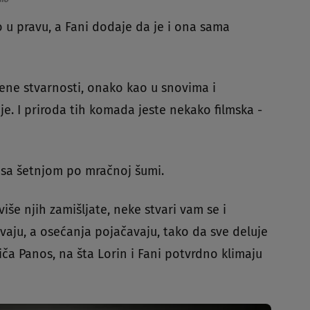
o u pravu, a Fani dodaje da je i ona sama
ene stvarnosti, onako kao u snovima i
je. I priroda tih komada jeste nekako filmska -
sa šetnjom po mračnoj šumi.
iše njih zamišljate, neke stvari vam se i
avaju, a osećanja pojačavaju, tako da sve deluje
riča Panos, na šta Lorin i Fani potvrdno klimaju