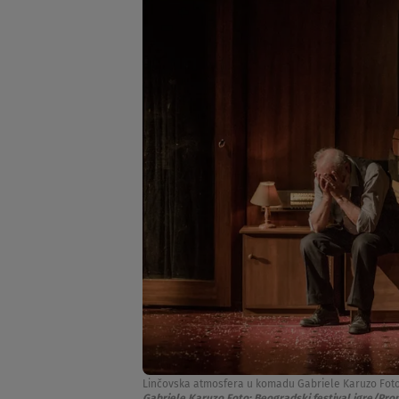
Linčovska atmosfera u komadu Gabriele Karuzo Foto
Gabriele Karuzo Foto: Beogradski festival igre/Pr