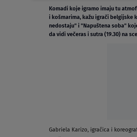
Komadi koje igramo imaju tu atmof
i košmarima, kažu igrači belgijske
nedostaju" i "Napuštena soba" koje
da vidi večeras i sutra (19.30) na s
Gabriela Karizo, igračica i koreogra