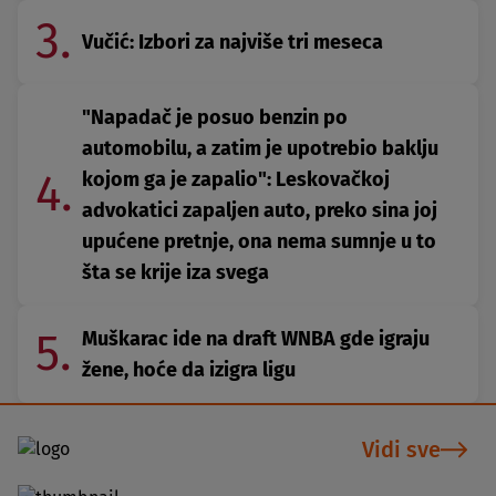
3.
Vučić: Izbori za najviše tri meseca
"Napadač je posuo benzin po
automobilu, a zatim je upotrebio baklju
4.
kojom ga je zapalio": Leskovačkoj
advokatici zapaljen auto, preko sina joj
upućene pretnje, ona nema sumnje u to
šta se krije iza svega
5.
Muškarac ide na draft WNBA gde igraju
žene, hoće da izigra ligu
Vidi sve