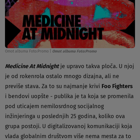
Omot albuma Foto:Promo
|
Omot albuma Foto:Promo
Medicine At Midnight
je upravo takva ploča. U njoj
je od rokenrola ostalo mnogo dizajna, ali ne
previše stava. Za to su najmanje krivi
Foo Fighters
i bendovi uopšte - publika je ta koja se promenila
pod uticajem nemilosrdnog socijalnog
inžinjeringa u poslednjih 25 godina, koliko ova
grupa postoji. U digitalizovanoj komunikaciji koja
vlada globalnim društvom više nema mesta za to