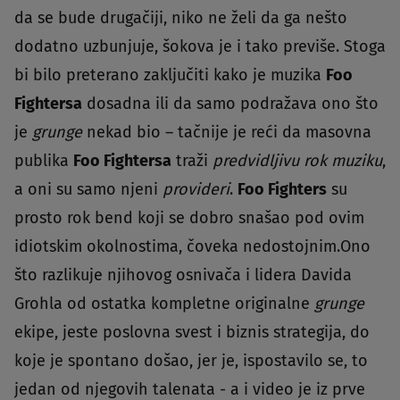
da se bude drugačiji, niko ne želi da ga nešto
dodatno uzbunjuje, šokova je i tako previše. Stoga
bi bilo preterano zaključiti kako je muzika
Foo
Fightersa
dosadna ili da samo podražava ono što
je
grunge
nekad bio – tačnije je reći da masovna
publika
Foo Fightersa
traži
predvidljivu rok muziku
,
a oni su samo njeni
provideri
.
Foo Fighters
su
prosto rok bend koji se dobro snašao pod ovim
idiotskim okolnostima, čoveka nedostojnim.Ono
što razlikuje njihovog osnivača i lidera Davida
Grohla od ostatka kompletne originalne
grunge
ekipe, jeste poslovna svest i biznis strategija, do
koje je spontano došao, jer je, ispostavilo se, to
jedan od njegovih talenata - a i video je iz prve