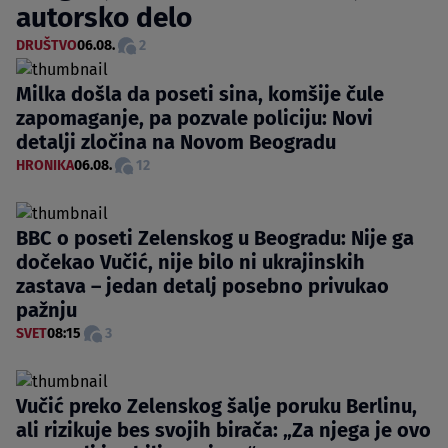
autorsko delo
DRUŠTVO
06.08.
2
Milka došla da poseti sina, komšije čule
zapomaganje, pa pozvale policiju: Novi
detalji zločina na Novom Beogradu
HRONIKA
06.08.
12
BBC o poseti Zelenskog u Beogradu: Nije ga
dočekao Vučić, nije bilo ni ukrajinskih
zastava – jedan detalj posebno privukao
pažnju
SVET
08:15
3
Vučić preko Zelenskog šalje poruku Berlinu,
ali rizikuje bes svojih birača: „Za njega je ovo