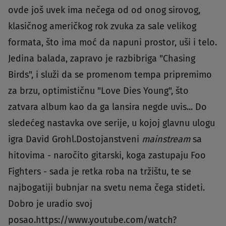
ovde još uvek ima nečega od od onog sirovog,
klasičnog američkog rok zvuka za sale velikog
formata, što ima moć da napuni prostor, uši i telo.
Jedina balada, zapravo je razbibriga "Chasing
Birds", i služi da se promenom tempa pripremimo
za brzu, optimističnu "Love Dies Young", što
zatvara album kao da ga lansira negde uvis... Do
sledećeg nastavka ove serije, u kojoj glavnu ulogu
igra David Grohl.Dostojanstveni
mainstream
sa
hitovima - naročito gitarski, koga zastupaju Foo
Fighters - sada je retka roba na tržištu, te se
najbogatiji bubnjar na svetu nema čega stideti.
Dobro je uradio svoj
posao.https://www.youtube.com/watch?