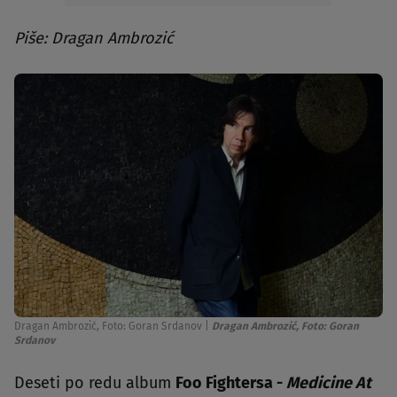
Piše: Dragan Ambrozić
Dragan Ambrozić, Foto: Goran Srdanov
|
Dragan Ambrozić, Foto: Goran
Srdanov
Deseti po redu album
Foo Fightersa -
Medicine At