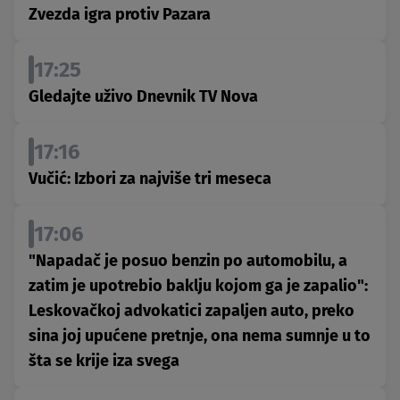
Zvezda igra protiv Pazara
17:25
Gledajte uživo Dnevnik TV Nova
17:16
Vučić: Izbori za najviše tri meseca
17:06
"Napadač je posuo benzin po automobilu, a
zatim je upotrebio baklju kojom ga je zapalio":
Leskovačkoj advokatici zapaljen auto, preko
sina joj upućene pretnje, ona nema sumnje u to
šta se krije iza svega