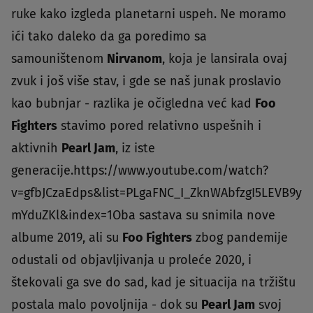
ruke kako izgleda planetarni uspeh. Ne moramo
ići tako daleko da ga poredimo sa
samouništenom
Nirvanom
, koja je lansirala ovaj
zvuk i još više stav, i gde se naš junak proslavio
kao bubnjar - razlika je očigledna već kad
Foo
Fighters
stavimo pored relativno uspešnih i
aktivnih
Pearl Jam
, iz iste
generacije.https://www.youtube.com/watch?
v=gfbJCzaEdps&list=PLgaFNC_I_ZknWAbfzgI5LEVB9y
mYduZKl&index=1Oba sastava su snimila nove
albume 2019, ali su
Foo Fighters
zbog pandemije
odustali od objavljivanja u proleće 2020, i
štekovali ga sve do sad, kad je situacija na tržištu
postala malo povoljnija - dok su
Pearl Jam
svoj