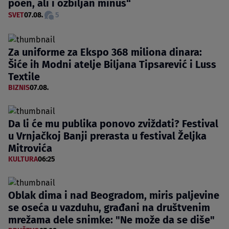
poen, ali i ozbiljan minus“
SVET
07.08.
5
Za uniforme za Ekspo 368 miliona dinara:
Šiće ih Modni atelje Biljana Tipsarević i Luss
Textile
BIZNIS
07.08.
Da li će mu publika ponovo zviždati? Festival
u Vrnjačkoj Banji prerasta u festival Željka
Mitrovića
KULTURA
06:25
Oblak dima i nad Beogradom, miris paljevine
se oseća u vazduhu, građani na društvenim
mrežama dele snimke: "Ne može da se diše"