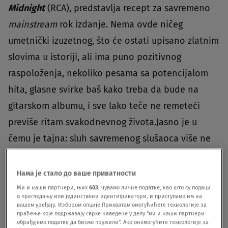
Midnight
(RCA), predstavlja recept za savremeno
mainstream
rok izdanje. Nema ovde ničeg
umetnički izuzetnog, što će ostati upisano zlatnim
slovima u istoriji, ali ima puno pozitivnog
raspoloženja, nekoliko pesama sa potencijalom
hita, glasne svirke baš kako treba da bude na
gitarskom albumu, i sve lako teče ne remeteći
previše ritam svakodnevnog života.Jasno je u
čemu je tajna: sluh savremenog slušaoca više ne
trpi da ga nešto uznemirava - inače odmah beži
negde drugde. Zato se već neko vreme može
Нама је стало до ваше приватности
zapaziti kako se
mainstream
rok produkcija
Ми и наши партнери, њих
603
, чувамо личне податке, као што су подаци
о прегледању или јединствени идентификатори, и приступамо им на
okrenula rešenjima iz sveprisutne plesne muzike,
вашем уређају. Избором опције Прихватам омогућићете технологије за
праћење које подржавају сврхе наведене у делу "ми и наши партнери
pa svaka novija pesma sad ima beat uz kog može
обрађујемо податке да бисмо пружили". Ако онемогућите технологије за