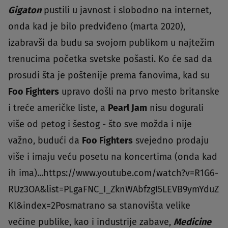
Gigaton
pustili u javnost i slobodno na internet,
onda kad je bilo predviđeno (marta 2020),
izabravši da budu sa svojom publikom u najtežim
trenucima početka svetske pošasti. Ko će sad da
prosudi šta je poštenije prema fanovima, kad su
Foo Fighters
upravo došli na prvo mesto britanske
i treće američke liste, a
Pearl Jam
nisu dogurali
više od petog i šestog - što sve možda i nije
važno, budući da
Foo Fighters
svejedno prodaju
više i imaju veću posetu na koncertima (onda kad
ih ima)...https://www.youtube.com/watch?v=R1G6-
RUz3OA&list=PLgaFNC_I_ZknWAbfzgI5LEVB9ymYduZ
Kl&index=2Posmatrano sa stanovišta velike
većine publike, kao i industrije zabave,
Medicine