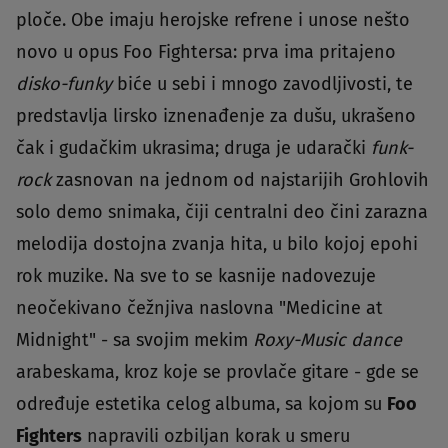
ploče. Obe imaju herojske refrene i unose nešto
novo u opus Foo Fightersa: prva ima pritajeno
disko-funky
biće u sebi i mnogo zavodljivosti, te
predstavlja lirsko iznenađenje za dušu, ukrašeno
čak i gudačkim ukrasima; druga je udarački
funk-
rock
zasnovan na jednom od najstarijih Grohlovih
solo demo snimaka, čiji centralni deo čini zarazna
melodija dostojna zvanja hita, u bilo kojoj epohi
rok muzike. Na sve to se kasnije nadovezuje
neočekivano čežnjiva naslovna "Medicine at
Midnight" - sa svojim mekim
Roxy-Music dance
arabeskama, kroz koje se provlače gitare - gde se
određuje estetika celog albuma, sa kojom su
Foo
Fighters
napravili ozbiljan korak u smeru