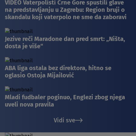
VIDEO Vaterpolisti Crne Gore spustili glave
na predstavljanju u Zagrebu: Region bruji o
skandalu koji vaterpolo ne sme da zaboravi
Jezive reči Maradone dan pred smrt: „Ništa,
dosta je više“
ABA liga ostala bez direktora, hitno se
oglasio Ostoja Mijailović
Mladi fudbaler poginuo, Englezi zbog njega
uveli nova pravila
Vidi sve