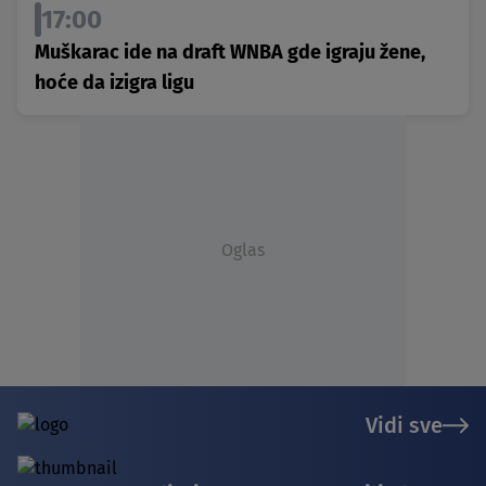
17:00
Muškarac ide na draft WNBA gde igraju žene,
hoće da izigra ligu
Oglas
Vidi sve