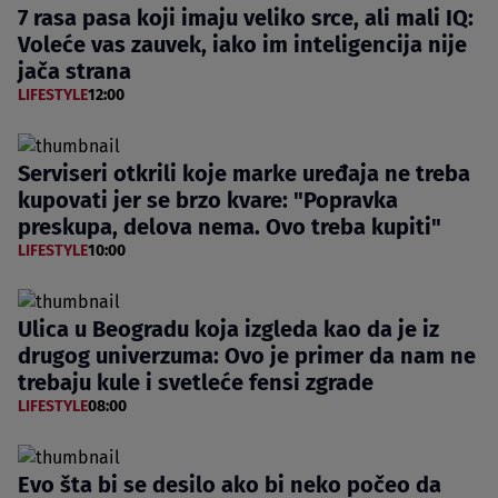
7 rasa pasa koji imaju veliko srce, ali mali IQ:
Voleće vas zauvek, iako im inteligencija nije
jača strana
LIFESTYLE
12:00
Serviseri otkrili koje marke uređaja ne treba
kupovati jer se brzo kvare: "Popravka
preskupa, delova nema. Ovo treba kupiti"
LIFESTYLE
10:00
Ulica u Beogradu koja izgleda kao da je iz
drugog univerzuma: Ovo je primer da nam ne
trebaju kule i svetleće fensi zgrade
LIFESTYLE
08:00
Evo šta bi se desilo ako bi neko počeo da