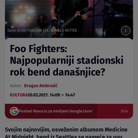
Dave Grohl Foto:EPA-EFE/RONALD WITTEK
Foo Fighters:
Najpopularniji stadionski
rok bend današnjice?
Autor:
Dragan Ambrozić
>
KULTURA
20.02.2021. 14:09
14:47
Postavi Nova.rs za omiljeni Google izvor
Više
Svojim najnovijim, osveženim albumom Medicine
At Midnight, bend iz Seattlea se nameće za ovu