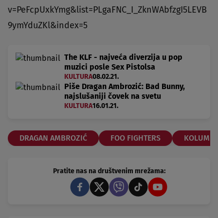
v=PeFcpUxkYmg&list=PLgaFNC_I_ZknWAbfzgI5LEVB
9ymYduZKl&index=5
The KLF - najveća diverzija u pop
muzici posle Sex Pistolsa
KULTURA
08.02.21.
Piše Dragan Ambrozić: Bad Bunny,
najslušaniji čovek na svetu
KULTURA
16.01.21.
DRAGAN AMBROZIĆ
FOO FIGHTERS
KOLUMN
Pratite nas na društvenim mrežama: