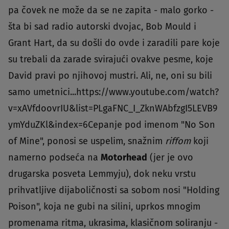
pa čovek ne može da se ne zapita - malo gorko -
šta bi sad radio autorski dvojac, Bob Mould i
Grant Hart, da su došli do ovde i zaradili pare koje
su trebali da zarade svirajući ovakve pesme, koje
David pravi po njihovoj mustri. Ali, ne, oni su bili
samo umetnici...https://www.youtube.com/watch?
v=xAVfdoovrIU&list=PLgaFNC_I_ZknWAbfzgI5LEVB9
ymYduZKl&index=6Cepanje pod imenom "No Son
of Mine", ponosi se uspelim, snažnim
riffom
koji
namerno podseća na
Motorhead
(jer je ovo
drugarska posveta Lemmyju), dok neku vrstu
prihvatljive dijaboličnosti sa sobom nosi "Holding
Poison", koja ne gubi na silini, uprkos mnogim
promenama ritma, ukrasima, klasičnom soliranju -