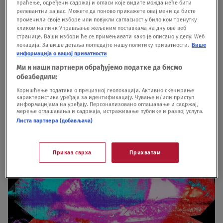
праћење, одређени садржај и огласи које видите можда неће бити
da se đuska. Sve ostalo isto je: gitare i dalje mogu
релевантни за вас. Можете да поново прикажете овај мени да бисте
променили своје изборе или повукли сагласност у било ком тренутку
biti teške, tekstovi i dalje mogu biti već o čemu su
кликом на линк Управљање жељеним поставкама на дну ове веб
странице. Ваши избори ће се примењивати како је описано у делу: Wеб
rok tekstovi, svi članovi benda mogu izgledati
локација. За више детаља погледајте нашу политику приватности.
Више
информација о вашој приватности
preteće i sa zadovoljstvom nositi pocepanu
Ми и наши партнери обрађујемо податке да бисмо
odeću, ukoliko tako žele.
обезбедили:
Коришћење података о прецизној геолокацији. Активно скенирање
карактеристика уређаја за идентификацију. Чување и/или приступ
информацијама на уређају. Персонализовано оглашавање и садржај,
мерење оглашавања и садржаја, истраживање публике и развој услуга.
Листа партнера (добављача)
Приказ сврха
Прихватам