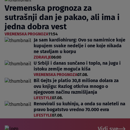
Vremenska prognoza za
sutrašnji dan je pakao, ali ima i
jedna dobra vest
VREMENSKA PROGNOZA
11:54
Ja sam kardiohirurg: Ovo su namirnice koje
kupujem svake nedelje i one koje nikada
ne stavljam u korpu
ZDRAVLJE
06:00
U Srbiji i danas sunčano i toplo, na jugu i
istoku zemlje moguća kiša
VREMENSKA PROGNOZA
07.08.
Bil Gejts je platio 30,8 miliona dolara za
ovu knjigu: Razlog otkriva mnogo o
njegovom načinu razmišljanja
LIFESTYLE
07.08.
Renovirali su kuhinju, a onda su naleteli na
pravo bogatstvo vredno 70.000 evra
LIFESTYLE
07.08.
Vidi sve