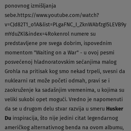
ponovnog izmišljanja
sebe.https://www.youtube.com/watch?
v=CJd82T1_o1A&list=PLgaFNC_I_ZknWAbfzgI5LEVB9y
mYduZKl&index=4Rokenrol numere su
predstavljene pre svega dobrim, ispovednim
momentom "Waiting on a War" - u ovoj pesmi
posvećenoj hladnoratovskim sećanjima malog
Grohla na pritisak kog smo nekad trpeli, svesni da
nuklearni rat može početi odmah, pravi se i
zaokruženje ka sadašnjim vremenima, u kojima su
veliki sukobi opet mogući. Vredno je napomenuti
da se u drugom delu stvar razvija u smeru
Husker
Du
inspiracija, što nije jedini citat legendarnog
američkog alternativnog benda na ovom albumu,