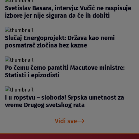
Svetislav Basara, intervju: Vučić ne raspisuje
izbore jer nije siguran da će ih dobiti
Slučaj Energoprojekt: Država kao nemi
posmatrač zločina bez kazne
Po čemu ćemo pamtiti Macutove ministre:
Statisti i epizodisti
I u ropstvu – sloboda! Srpska umetnost za
vreme Drugog svetskog rata
Vidi sve