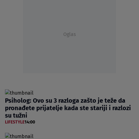
Oglas
Psiholog: Ovo su 3 razloga zašto je teže da
pronađete prijatelje kada ste stariji i razlozi
su tužni
LIFESTYLE
14:00