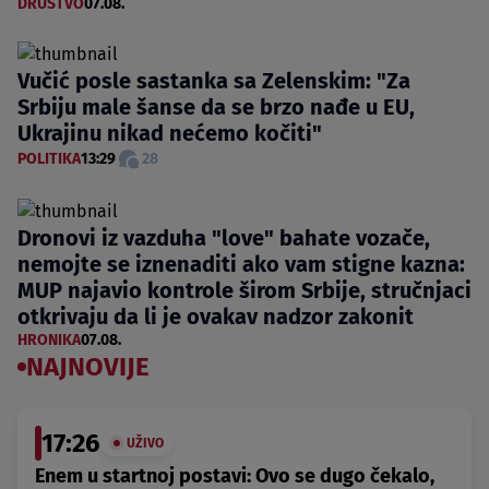
DRUŠTVO
07.08.
Vučić posle sastanka sa Zelenskim: "Za
Srbiju male šanse da se brzo nađe u EU,
Ukrajinu nikad nećemo kočiti"
POLITIKA
13:29
28
Dronovi iz vazduha "love" bahate vozače,
nemojte se iznenaditi ako vam stigne kazna:
MUP najavio kontrole širom Srbije, stručnjaci
otkrivaju da li je ovakav nadzor zakonit
HRONIKA
07.08.
NAJNOVIJE
17:26
UŽIVO
Enem u startnoj postavi: Ovo se dugo čekalo,