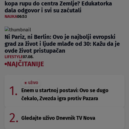
kopa rupu do centra Zemlje? Edukatorka
dala odgovor i svi su zaćutali
NAUKA
06:53
Ni Pariz, ni Berlin: Ovo je najbolji evropski
grad za život i ljude mlađe od 30: Kažu da je
ovde život pristupačan
LIFESTYLE
07.08.
NAJČITANIJE
UŽIVO
1.
Enem u startnoj postavi: Ovo se dugo
čekalo, Zvezda igra protiv Pazara
2.
Gledajte uživo Dnevnik TV Nova