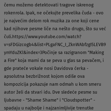
čemu možemo detektovati tragove iskrenog
rokenrola. Ipak, ne očekujte prevelika čuda - ovo
je najvećim delom rok muzika za one koji cene
kad njihove pesme liče na nešto drugo, što su već
čuli.https://www.youtube.com/watch?
v=sFDGizcogb4&list=PLgaFNC_I_ZknWAbfzgI5LEVB9
ymYduZKl&index=3Počinje sa razigranom "Making
a Fire" koja mami da se peva u glas sa pevačem, i
gde prateće vokale nosi Davidova ćerka -
apsolutna bezbrižnost kojom odiše ova
kompozicija pokazuje nam odmah u kom smeru
autor želi da stvari idu. Dve sledeće pesme su
ljubavne - "Shame Shame" i "Cloudspotter" -
spadaju u najbolje i najzanimljivije trenutke