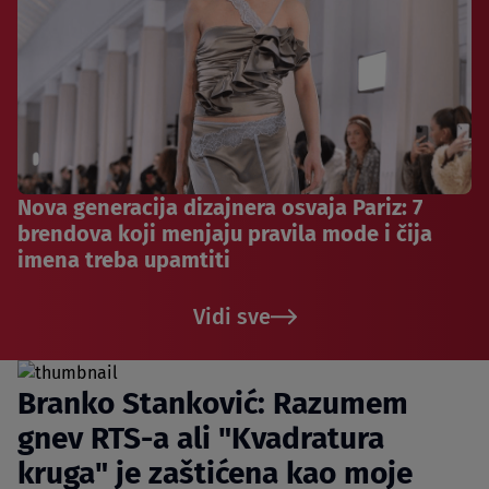
Nova generacija dizajnera osvaja Pariz: 7
brendova koji menjaju pravila mode i čija
imena treba upamtiti
Vidi sve
Branko Stanković: Razumem
gnev RTS-a ali "Kvadratura
kruga" je zaštićena kao moje