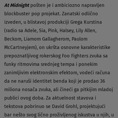
At Midnight
pošten je i ambiciozno napravljen
blockbuster pop projekat. Zanatski odlično
izveden, u blistavoj produkciji Grega Kurstina
(radio sa Adele, Sia, Pink, Halsey, Lily Allen,
Beckom, Liamom Gallagherom, Paulom
McCartneyjem), on ukršta osnovne karakteristike
prepoznatljivog rokerskog Foo Fighters zvuka sa
funky ritmovima srednjeg tempa i ponekim
zanimljivim elektronskim efektom, vodeći računa
da ne naruši identitet benda koji je prodao 36
miliona nosača zvuka, ali čineći ga pitkijim mladoj
publici ovog doba. Za aktuelnost stavova i
tekstova pobrinuo se David Grohl, projektujući
bar nešto svog lično proživljenog iskustva u njih, u