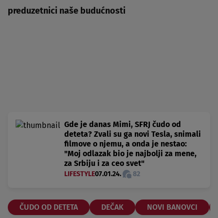
preduzetnici naše budućnosti
Gde je danas Mimi, SFRJ čudo od
deteta? Zvali su ga novi Tesla, snimali
filmove o njemu, a onda je nestao:
"Moj odlazak bio je najbolji za mene,
za Srbiju i za ceo svet"
LIFESTYLE
07.01.24.
82
ČUDO OD DETETA
DEČAK
NOVI BANOVCI