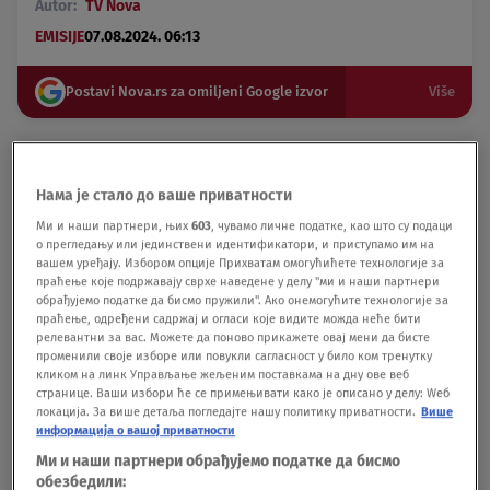
Autor:
TV Nova
EMISIJE
07.08.2024. 06:13
Postavi Nova.rs za omiljeni Google izvor
Više
Relja Ivanović je dečak iz Novih Banovaca, koji je
sa samo dve godine počeo da čita i piše. Sa
Нама је стало до ваше приватности
sadašnje četiri godine, ume da nabroji sve glavne
Ми и наши партнери, њих
603
, чувамо личне податке, као што су подаци
gradove sveta, množi, deli, sabira i oduzima. I to su
о прегледању или јединствени идентификатори, и приступамо им на
samo neke od veština, koje od malih nogu ukazuju
вашем уређају. Избором опције Прихватам омогућићете технологије за
праћење које подржавају сврхе наведене у делу "ми и наши партнери
da je reč o malcu genijalcu.
обрађујемо податке да бисмо пружили". Ако онемогућите технологије за
праћење, одређени садржај и огласи које видите можда неће бити
релевантни за вас. Можете да поново прикажете овај мени да бисте
променили своје изборе или повукли сагласност у било ком тренутку
Podeli vest:
кликом на линк Управљање жељеним поставкама на дну ове веб
странице. Ваши избори ће се примењивати како је описано у делу: Wеб
локација. За више детаља погледајте нашу политику приватности.
Више
информација о вашој приватности
Ми и наши партнери обрађујемо податке да бисмо
обезбедили: