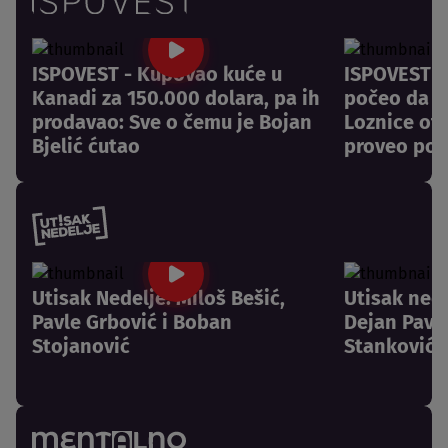
ISPOVEST - Kupovao kuće u
ISPOVEST -
Kanadi za 150.000 dolara, pa ih
počeo da pl
prodavao: Sve o čemu je Bojan
Loznice otk
Bjelić ćutao
proveo pos
Utisak Nedelje: Miloš Bešić,
Utisak nede
Pavle Grbović i Boban
Dejan Pavlo
Stojanović
Stanković