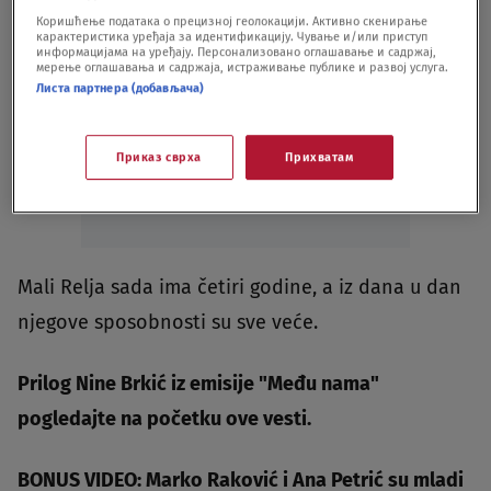
Коришћење података о прецизној геолокацији. Активно скенирање
карактеристика уређаја за идентификацију. Чување и/или приступ
информацијама на уређају. Персонализовано оглашавање и садржај,
мерење оглашавања и садржаја, истраживање публике и развој услуга.
Листа партнера (добављача)
Oglas
Приказ сврха
Прихватам
Mali Relja sada ima četiri godine, a iz dana u dan
njegove sposobnosti su sve veće.
Prilog Nine Brkić iz emisije "Među nama"
pogledajte na početku ove vesti.
BONUS VIDEO: Marko Raković i Ana Petrić su mladi