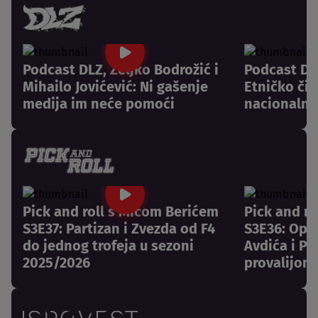
Podcast DLZ, Željko Bodrožić i
Podcast DLZ
Mihailo Jovićević: Ni gašenje
Etničko či
medija im neće pomoći
nacionalni
Pick and roll s Mićom Berićem
Pick and r
S3E37: Partizan i Zvezda od F4
S3E36: Opr
do jednog trofeja u sezoni
Avdića i Pa
2025/2026
provalijom