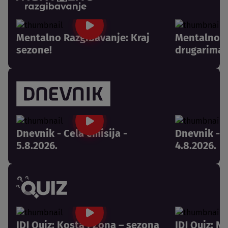
Mentalno Razgibavanje: Kraj
Mentalno R
sezone!
drugarima 
Dnevnik - Cela emisija -
Dnevnik - C
5.8.2026.
4.8.2026.
IDJ Quiz: Kosta i Zona – sezona
IDJ Quiz: N