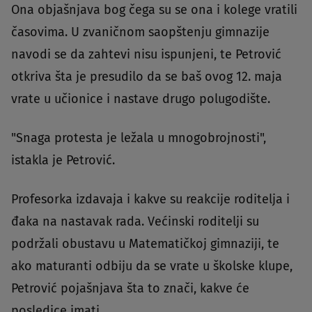
Ona objašnjava bog čega su se ona i kolege vratili
časovima. U zvaničnom saopštenju gimnazije
navodi se da zahtevi nisu ispunjeni, te Petrović
otkriva šta je presudilo da se baš ovog 12. maja
vrate u učionice i nastave drugo polugodište.
"Snaga protesta je ležala u mnogobrojnosti",
istakla je Petrović.
Profesorka izdavaja i kakve su reakcije roditelja i
đaka na nastavak rada. Većinski roditelji su
podržali obustavu u Matematičkoj gimnaziji, te
ako maturanti odbiju da se vrate u školske klupe,
Petrović pojašnjava šta to znači, kakve će
posledice imati.