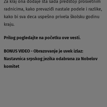
Za kraj ona dodaje šta sada predstoji prosvetnim
radnicima, kako prevaziđi nastale podele i razlike,
kako bi sva deca uspešno privela školsku godinu
kraju.
Prilog pogledajte na početku ove vesti.
BONUS VIDEO -
Obrazovanje je uvek izlaz:
Nastavnica srpskog jezika odabrana za Nobelov
komitet