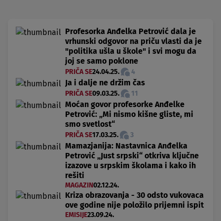
Profesorka Anđelka Petrović dala je
vrhunski odgovor na priču vlasti da je
"politika ušla u škole" i svi mogu da
joj se samo poklone
PRIČA SE
24.04.25.
4
Ja i dalje ne držim čas
PRIČA SE
09.03.25.
11
Moćan govor profesorke Anđelke
Petrović: „Mi nismo kišne gliste, mi
smo svetlost“
PRIČA SE
17.03.25.
3
Mamazjanija: Nastavnica Anđelka
Petrović „Just srpski“ otkriva ključne
izazove u srpskim školama i kako ih
rešiti
MAGAZIN
02.12.24.
Kriza obrazovanja - 30 odsto vukovaca
ove godine nije položilo prijemni ispit
EMISIJE
23.09.24.