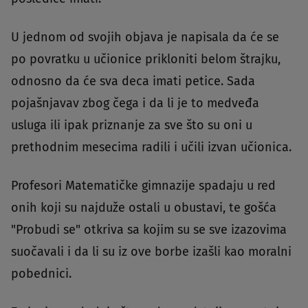
U jednom od svojih objava je napisala da će se
po povratku u učionice prikloniti belom štrajku,
odnosno da će sva deca imati petice. Sada
pojašnjavav zbog čega i da li je to medveđa
usluga ili ipak priznanje za sve što su oni u
prethodnim mesecima radili i učili izvan učionica.
Profesori Matematičke gimnazije spadaju u red
onih koji su najduže ostali u obustavi, te gošća
"Probudi se" otkriva sa kojim su se sve izazovima
suočavali i da li su iz ove borbe izašli kao moralni
pobednici.