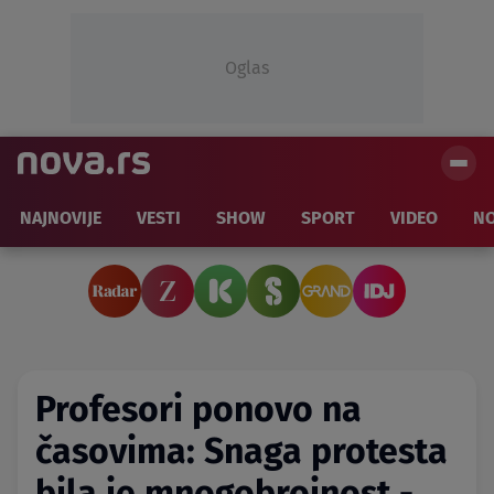
Oglas
NAJNOVIJE
VESTI
SHOW
SPORT
VIDEO
NO
Profesori ponovo na
časovima: Snaga protesta
bila je mnogobrojnost -