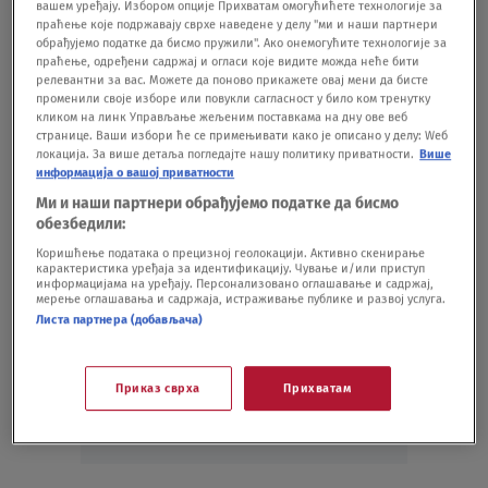
вашем уређају. Избором опције Прихватам омогућићете технологије за
Petrović bila gost jutarnjeg programa "Probudi se".
праћење које подржавају сврхе наведене у делу "ми и наши партнери
обрађујемо податке да бисмо пружили". Ако онемогућите технологије за
праћење, одређени садржај и огласи које видите можда неће бити
релевантни за вас. Можете да поново прикажете овај мени да бисте
Podeli vest:
променили своје изборе или повукли сагласност у било ком тренутку
кликом на линк Управљање жељеним поставкама на дну ове веб
странице. Ваши избори ће се примењивати како је описано у делу: Wеб
локација. За више детаља погледајте нашу политику приватности.
Више
информација о вашој приватности
Ми и наши партнери обрађујемо податке да бисмо
обезбедили:
Коришћење података о прецизној геолокацији. Активно скенирање
карактеристика уређаја за идентификацију. Чување и/или приступ
информацијама на уређају. Персонализовано оглашавање и садржај,
мерење оглашавања и садржаја, истраживање публике и развој услуга.
Листа партнера (добављача)
Oglas
Приказ сврха
Прихватам