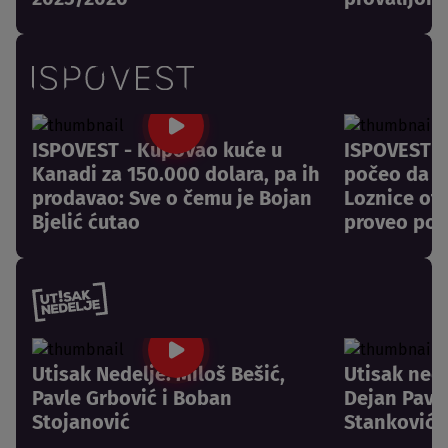
ISPOVEST - Kupovao kuće u
ISPOVEST -
Kanadi za 150.000 dolara, pa ih
počeo da pl
prodavao: Sve o čemu je Bojan
Loznice otk
Bjelić ćutao
proveo pos
Utisak Nedelje: Miloš Bešić,
Utisak nede
Pavle Grbović i Boban
Dejan Pavlo
Stojanović
Stanković