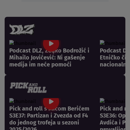
Podcast DLZ, Željko Bodrožić i
Podcast DLZ
Mihailo Jovićević: Ni gašenje
Etničko či
medija im neće pomoći
nacionalni
Pick and roll s Mićom Berićem
Pick and r
S3E37: Partizan i Zvezda od F4
S3E36: Opr
do jednog trofeja u sezoni
Avdića i Pa
2025/2026
provalijom