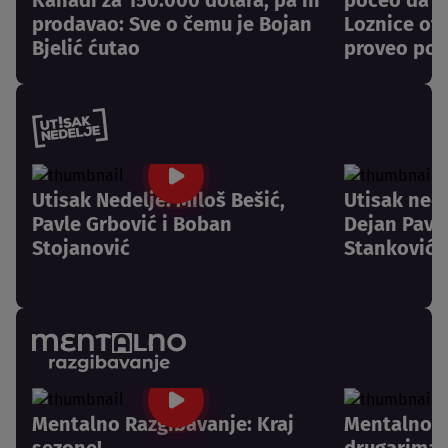
prodavao: Sve o čemu je Bojan
Loznice otk
Bjelić ćutao
proveo pos
Utisak Nedelje: Miloš Bešić,
Utisak nede
Pavle Grbović i Boban
Dejan Pavlo
Stojanović
Stanković
Mentalno Razgibavanje: Kraj
Mentalno R
sezone!
drugarima 