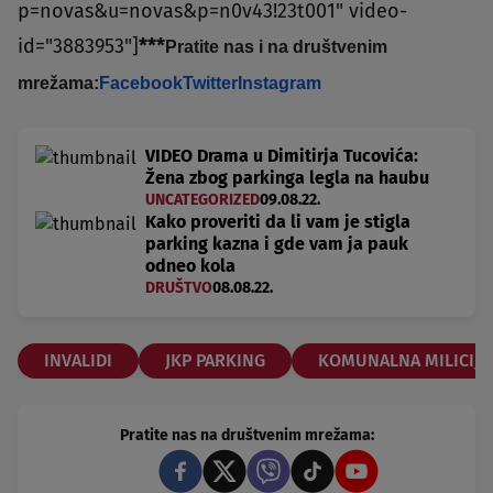
p=novas&u=novas&p=n0v43!23t001" video-
id="3883953"]
***
Pratite nas i na društvenim
mrežama:
Facebook
Twitter
Instagram
VIDEO Drama u Dimitirja Tucovića:
Žena zbog parkinga legla na haubu
UNCATEGORIZED
09.08.22.
Kako proveriti da li vam je stigla
parking kazna i gde vam ja pauk
odneo kola
DRUŠTVO
08.08.22.
INVALIDI
JKP PARKING
KOMUNALNA MILICIJA
Pratite nas na društvenim mrežama: