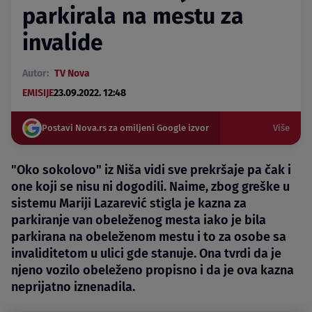
parkirala na mestu za
invalide
Autor:
TV Nova
EMISIJE
23.09.2022. 12:48
Postavi Nova.rs za omiljeni Google izvor
Više
"Oko sokolovo" iz Niša vidi sve prekršaje pa čak i
one koji se nisu ni dogodili. Naime, zbog greške u
sistemu Mariji Lazarević stigla je kazna za
parkiranje van obeleženog mesta iako je bila
parkirana na obeleženom mestu i to za osobe sa
invaliditetom u ulici gde stanuje. Ona tvrdi da je
njeno vozilo obeleženo propisno i da je ova kazna
neprijatno iznenadila.