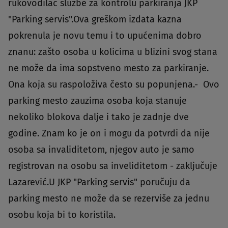
rukovodilac službe za kontrolu parkiranja JKP
"Parking servis".Ova greškom izdata kazna
pokrenula je novu temu i to upućenima dobro
znanu: zašto osoba u kolicima u blizini svog stana
ne može da ima sopstveno mesto za parkiranje.
Ona koja su raspoloživa često su popunjena.- Ovo
parking mesto zauzima osoba koja stanuje
nekoliko blokova dalje i tako je zadnje dve
godine. Znam ko je on i mogu da potvrdi da nije
osoba sa invaliditetom, njegov auto je samo
registrovan na osobu sa inveliditetom - zaključuje
Lazarević.U JKP "Parking servis" poručuju da
parking mesto ne može da se rezerviše za jednu
osobu koja bi to koristila.