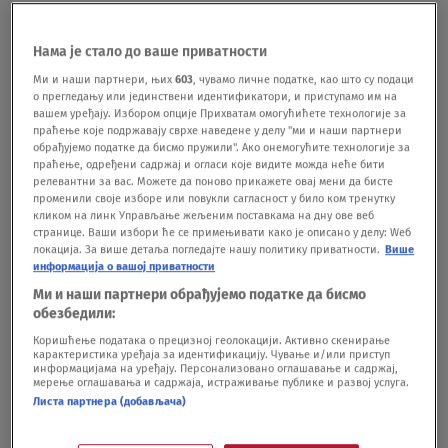
Podeli vest:
Нама је стало до ваше приватности
Ми и наши партнери, њих
603
, чувамо личне податке, као што су подаци
о прегледању или јединствени идентификатори, и приступамо им на
вашем уређају. Избором опције Прихватам омогућићете технологије за
праћење које подржавају сврхе наведене у делу "ми и наши партнери
обрађујемо податке да бисмо пружили". Ако онемогућите технологије за
праћење, одређени садржај и огласи које видите можда неће бити
релевантни за вас. Можете да поново прикажете овај мени да бисте
променили своје изборе или повукли сагласност у било ком тренутку
кликом на линк Управљање жељеним поставкама на дну ове веб
странице. Ваши избори ће се примењивати како је описано у делу: Wеб
Oglas
локација. За више детаља погледајте нашу политику приватности.
Више
информација о вашој приватности
Ми и наши партнери обрађујемо податке да бисмо
обезбедили:
Коришћење података о прецизној геолокацији. Активно скенирање
карактеристика уређаја за идентификацију. Чување и/или приступ
информацијама на уређају. Персонализовано оглашавање и садржај,
мерење оглашавања и садржаја, истраживање публике и развој услуга.
Листа партнера (добављача)
- U obaveštenju komunalne milicije stoji da sam
ja auto nepropisno parkirala na neobeleženo