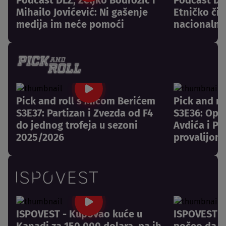
Mihailo Jovićević: Ni gašenje
Etničko či
medija im neće pomoći
nacionalni
Pick and roll s Mićom Berićem
Pick and r
S3E37: Partizan i Zvezda od F4
S3E36: Opr
do jednog trofeja u sezoni
Avdića i Pa
2025/2026
provalijom
ISPOVEST - Kupovao kuće u
ISPOVEST -
Kanadi za 150.000 dolara, pa ih
počeo da pl