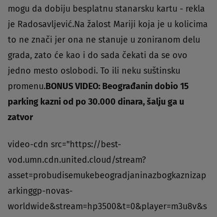
mogu da dobiju besplatnu stanarsku kartu - rekla
je Radosavljević.Na žalost Mariji koja je u kolicima
to ne znači jer ona ne stanuje u zoniranom delu
grada, zato će kao i do sada čekati da se ovo
jedno mesto oslobodi. To ili neku suštinsku
promenu.
BONUS VIDEO: Beograđanin dobio 15
parking kazni od po 30.000 dinara, šalju ga u
zatvor
video-cdn src="https://best-
vod.umn.cdn.united.cloud/stream?
asset=probudisemukebeogradjaninazbogkaznizap
arkinggp-novas-
worldwide&stream=hp3500&t=0&player=m3u8v&s