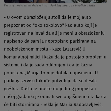
Parking mesto za invalide u Nišu
|
Parking mesto za invalide u Nišu
- U ovom obrazloženju stoji da je moj auto
prepoznat od "oko sokolovo" kao auto koji je
registrovan na invalida ali je meni u obrazloženju
napisano da sam ja nepropisno parkirana na
neobeleženom mestu - kaže Lazarević.U
komunalnoj miliciji kažu da je postojao problem u
sistemu i da je sada otklonjen i da je kazna
poništena, Marija to nije dobila napismeno. U
parking servisu takođe potvrđuju da se desila
greška.- Došlo je prosto do jednog propusta i
našoj građanki je odmah sve objašnjeno i ta karta
će biti stornirana - rekla je Marija Radosavljević,