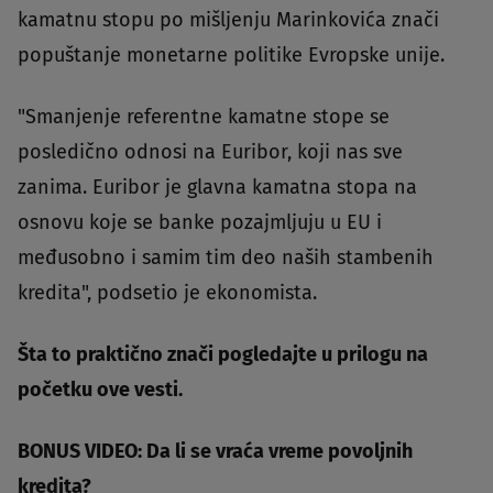
kamatnu stopu po mišljenju Marinkovića znači
popuštanje monetarne politike Evropske unije.
"Smanjenje referentne kamatne stope se
posledično odnosi na Euribor, koji nas sve
zanima. Euribor je glavna kamatna stopa na
osnovu koje se banke pozajmljuju u EU i
međusobno i samim tim deo naših stambenih
kredita", podsetio je ekonomista.
Šta to praktično znači
pogledajte u prilogu na
početku ove vesti.
BONUS VIDEO: Da li se vraća vreme povoljnih
kredita?