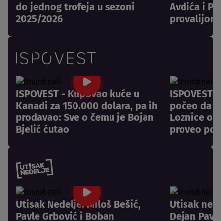
do jednog trofeja u sezoni
Avdića i Pa
2025/2026
provalijom
ISPOVEST - Kupovao kuće u
ISPOVEST -
Kanadi za 150.000 dolara, pa ih
počeo da pl
prodavao: Sve o čemu je Bojan
Loznice otk
Bjelić ćutao
proveo pos
Utisak Nedelje: Miloš Bešić,
Utisak nede
Pavle Grbović i Boban
Dejan Pavlo