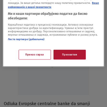
локација. За више детаља погледајте нашу политику приватности.
Више
информација о вашој приватности
Podeli vest:
Ми и наши партнери обрађујемо податке да бисмо
обезбедили:
Коришћење података о прецизној геолокацији. Активно скенирање
карактеристика уређаја за идентификацију. Чување и/или приступ
информацијама на уређају. Персонализовано оглашавање и садржај,
мерење оглашавања и садржаја, истраживање публике и развој услуга.
Листа партнера (добављача)
Приказ сврха
Прихватам
Oglas
Odluka Evropske centralne banke da smanji