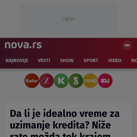
Oglas
NAJNOVIJE
VESTI
SHOW
SPORT
VIDEO
NO
Da li je idealno vreme za
uzimanje kredita? Niže
rate možda tek krajem