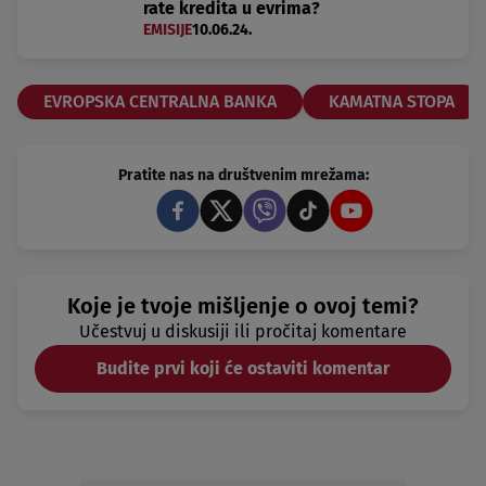
rate kredita u evrima?
EMISIJE
10.06.24.
EVROPSKA CENTRALNA BANKA
KAMATNA STOPA
Pratite nas na društvenim mrežama:
Koje je tvoje mišljenje o ovoj temi?
Učestvuj u diskusiji ili pročitaj komentare
Budite prvi koji će ostaviti komentar