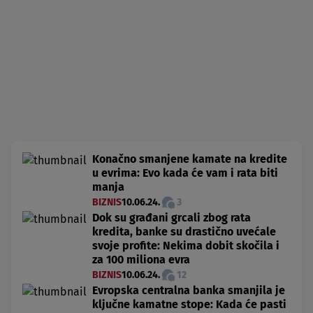
Konačno smanjene kamate na kredite
u evrima: Evo kada će vam i rata biti
manja
BIZNIS
10.06.24.
3
Dok su građani grcali zbog rata
kredita, banke su drastično uvećale
svoje profite: Nekima dobit skočila i
za 100 miliona evra
BIZNIS
10.06.24.
12
Evropska centralna banka smanjila je
ključne kamatne stope: Kada će pasti