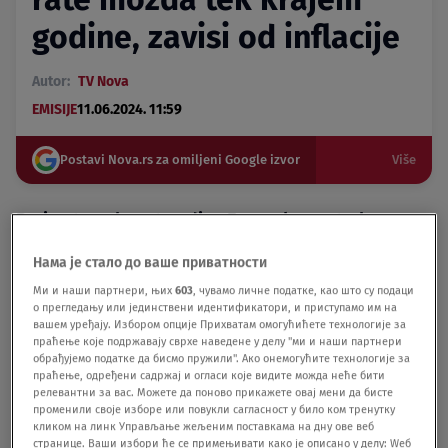
godine, zavisi od inflacije
Autor:
TV Nova
EMISIJE
11.06.2024. 11:59
Postavi Nova.rs za omiljeni Google izvor
Više
Prvi put posle pet godina Evropska centralna
banka smanjila je kamatnu stopu koja utiče i na
Нама је стало до ваше приватности
cenu kredita kod nas, i to za 0,25 procentnih
poena. Da li je to dovoljno da i mi platimo manje
Ми и наши партнери, њих
603
, чувамо личне податке, као што су подаци
о прегледању или јединствени идентификатори, и приступамо им на
rate za kredite, ili ćemo morati da sačekamo
вашем уређају. Избором опције Прихватам омогућићете технологије за
početak 2025 godine, kada prestaje da važi mera
праћење које подржавају сврхе наведене у делу "ми и наши партнери
обрађујемо податке да бисмо пружили". Ако онемогућите технологије за
Narodne banke po kome kamate za stambene
праћење, одређени садржај и огласи које видите можда неће бити
kredite mogu da budu najviše 4,08 odsto, to će
релевантни за вас. Можете да поново прикажете овај мени да бисте
nam objasniti ekonomista i osnivač sajta
променили своје изборе или повукли сагласност у било ком тренутку
кликом на линк Управљање жељеним поставкама на дну ове веб
"Ekonoverzum" Miroslav Marinković.
странице. Ваши избори ће се примењивати како је описано у делу: Wеб