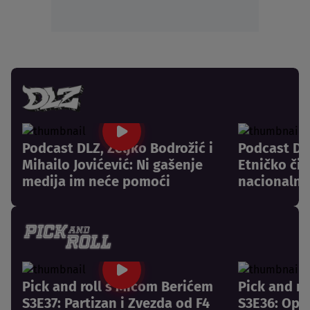
Podcast DLZ, Željko Bodrožić i
Podcast DLZ
Mihailo Jovićević: Ni gašenje
Etničko či
medija im neće pomoći
nacionalni
Pick and roll s Mićom Berićem
Pick and r
S3E37: Partizan i Zvezda od F4
S3E36: Opr