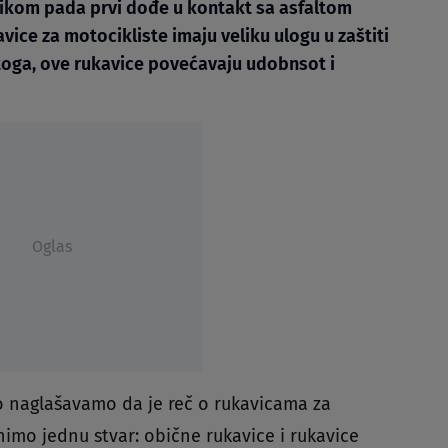
ilikom pada prvi dođe u kontakt sa asfaltom
vice za motocikliste imaju veliku ulogu u zaštiti
 toga, ove rukavice povećavaju udobnsot i
Oglas
o naglašavamo da je reč o rukavicama za
nimo jednu stvar: obične rukavice i rukavice