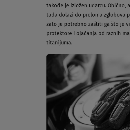
takođe je izložen udarcu. Obično,
tada dolazi do preloma zglobova p
zato je potrebno zaštiti ga što je 
protektore i ojačanja od raznih ma
titanijuma.