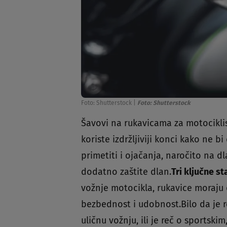
Foto: Shutterstock
|
Foto: Shutterstock
Šavovi na rukavicama za motociklis
koriste izdržljiviji konci kako ne 
primetiti i ojačanja, naročito na 
dodatno zaštite dlan.
Tri ključne s
vožnje motocikla, rukavice moraju 
bezbednost i udobnost.Bilo da je 
uličnu vožnju, ili je reč o sportski