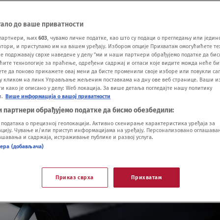
тало до ваше приватности
партнери, њих
603
, чувамо личне податке, као што су подаци о прегледању или једин
ори, и приступамо им на вашем уређају. Избором опције Прихватам омогућићете те
е подржавају сврхе наведене у делу "ми и наши партнери обрађујемо податке да бис
ћите технологије за праћење, одређени садржај и огласи које видите можда неће б
ете да поново прикажете овај мени да бисте променили своје изборе или повукли саг
у кликом на линк Управљање жељеним поставкама на дну ове веб странице. Ваши и
 како је описано у делу: Wеб локација. За више детаља погледајте нашу политику
и.
Више информација о вашој приватности
и партнери обрађујемо податке да бисмо обезбедили:
одатака о прецизној геолокацији. Активно скенирање карактеристика уређаја за
ију. Чување и/или приступ информацијама на уређају. Персонализовано оглашавањ
шавања и садржаја, истраживање публике и развој услуга.
нера (добављача)
Приказ сврха
Прихватам