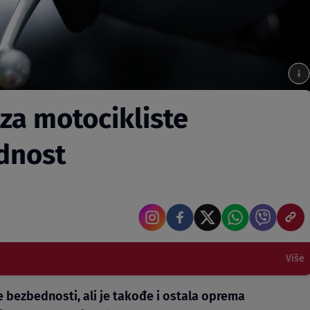
 za motocikliste
dnost
Više
če bezbednosti, ali je takođe i ostala oprema