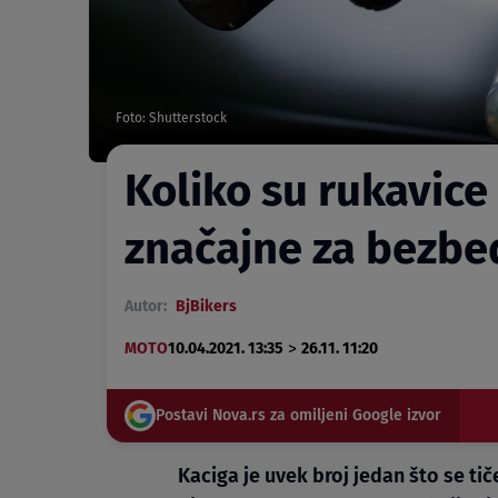
Foto: Shutterstock
Koliko su rukavice
značajne za bezbe
Autor:
BjBikers
>
MOTO
10.04.2021. 13:35
26.11. 11:20
Postavi Nova.rs za omiljeni Google izvor
Kaciga je uvek broj jedan što se ti