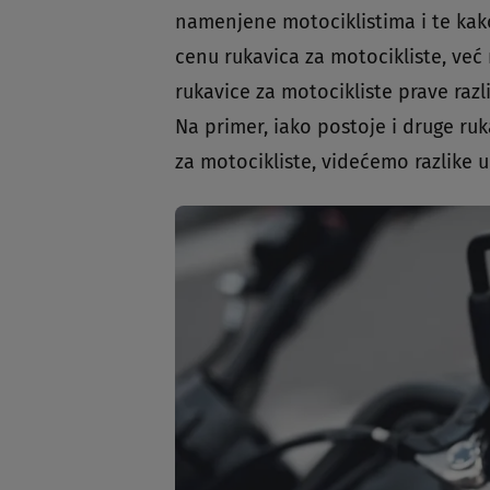
namenjene motociklistima i te kako 
cenu rukavica za motocikliste, već
rukavice za motocikliste prave razl
Na primer, iako postoje i druge ru
za motocikliste, videćemo razlike u