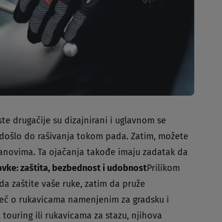
te drugačije su dizajnirani i uglavnom se
bi došlo do rašivanja tokom pada. Zatim, možete
dlanovima. Ta ojačanja takođe imaju zadatak da
tavke: zaštita, bezbednost i udobnost
Prilikom
da zaštite vaše ruke, zatim da pruže
reč o rukavicama namenjenim za gradsku i
m, touring ili rukavicama za stazu, njihova