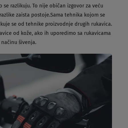
se razlikuju. To nije običan izgovor za veću
 razlike zaista postoje.Sama tehnika kojom se
ikuje se od tehnike proizvodnje drugih rukavica.
kavice od kože, ako ih uporedimo sa rukavicama
 načinu šivenja.