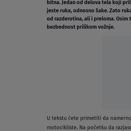
bitna. Jedan od delova tela koji pr
jeste ruka, odnosno šake. Zato ruka
od razderotina, ali i preloma. Osim
bezbednost prilikom vožnje.
U tekstu ćete primetiti da namern
motocikliste. Na početku da razjas