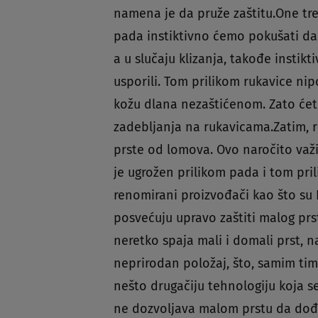
namena je da pruže zaštitu.One tre
pada instiktivno ćemo pokušati da
a u slučaju klizanja, takođe insti
usporili. Tom prilikom rukavice n
kožu dlana nezaštićenom. Zato ćet
zadebljanja na rukavicama.Zatim, 
prste od lomova. Ovo naročito važi 
je ugrožen prilikom pada i tom pri
renomirani proizvođači kao što su 
posvećuju upravo zaštiti malog prs
neretko spaja mali i domali prst, n
neprirodan položaj, što, samim ti
nešto drugačiju tehnologiju koja se
ne dozvoljava malom prstu da dođe