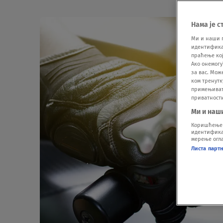
Нама је с
Ми и наши 
идентификат
праћење кој
Ако онемогу
за вас. Мож
ком тренутк
примењивати
приватност
Ми и наш
Коришћење п
идентификац
мерење огла
Листа парт