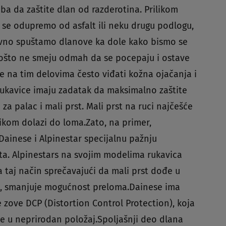
ba da zaštite dlan od razderotina. Prilikom
 se odupremo od asfalt ili neku drugu podlogu,
ktivno spuštamo dlanove ka dole kako bismo se
ipošto ne smeju odmah da se pocepaju i ostave
e na tim delovima često viđati kožna ojačanja i
rukavice imaju zadatak da maksimalno zaštite
za palac i mali prst. Mali prst na ruci najčešće
likom dolazi do loma.Zato, na primer,
Dainese i Alpinestar specijalnu pažnju
ta. Alpinestars na svojim modelima rukavica
a taj način sprečavajući da mali prst dođe u
m, smanjuje mogućnost preloma.Dainese ima
 zove DCP (Distortion Control Protection), koja
 u neprirodan položaj.Spoljašnji deo dlana