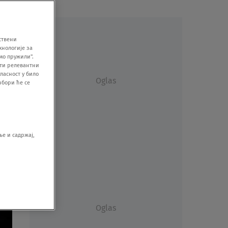
ствени
хнологије за
мо пружили".
ити релевантни
ласност у било
Oglas
збори ће се
е и садржај,
Oglas