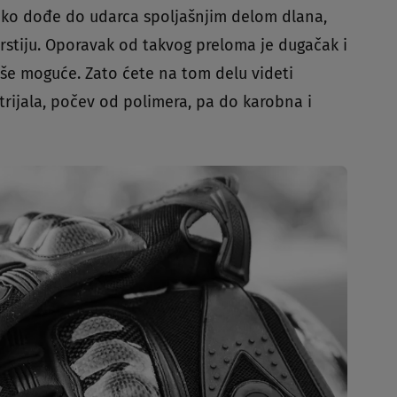
 ako dođe do udarca spoljašnjim delom dlana,
rstiju. Oporavak od takvog preloma je dugačak i
više moguće. Zato ćete na tom delu videti
trijala, počev od polimera, pa do karobna i