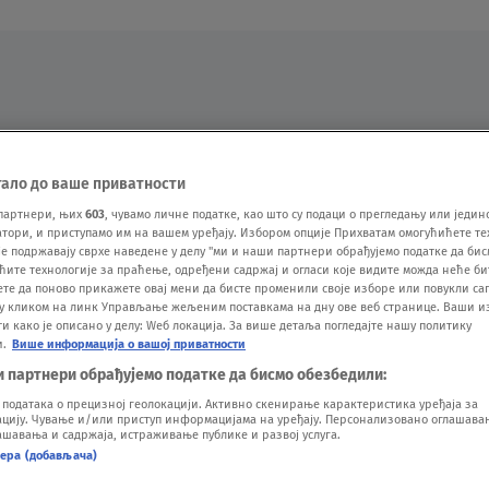
Oglas
тало до ваше приватности
партнери, њих
603
, чувамо личне податке, као што су подаци о прегледању или једин
ори, и приступамо им на вашем уређају. Избором опције Прихватам омогућићете те
е подржавају сврхе наведене у делу "ми и наши партнери обрађујемо податке да бис
ћите технологије за праћење, одређени садржај и огласи које видите можда неће б
ете да поново прикажете овај мени да бисте променили своје изборе или повукли саг
у кликом на линк Управљање жељеним поставкама на дну ове веб странице. Ваши и
 како је описано у делу: Wеб локација. За више детаља погледајте нашу политику
и.
Више информација о вашој приватности
VESTI
SHOW
SPORT
VIDEO
NOVA BAZA
и партнери обрађујемо податке да бисмо обезбедили:
одатака о прецизној геолокацији. Активно скенирање карактеристика уређаја за
ију. Чување и/или приступ информацијама на уређају. Персонализовано оглашавањ
шавања и садржаја, истраживање публике и развој услуга.
нера (добављача)