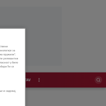
ствени
хнологије за
мо пружили".
ити релевантни
ласност у било
збори ће се
MAGAZIN
STAV
EKSKLUZIVNO
е и садржај,