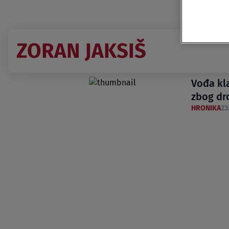
ZORAN JAKSIŠ
Vođa kl
zbog dr
HRONIKA
23