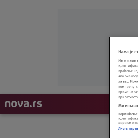
Нама је с
Ми и наши 
идентификат
праћење кој
Ако онемогу
за вас. Мож
ком тренутк
примењивати
приватност
NAJNOVIJE
Ми и наш
Коришћење п
идентификац
мерење огла
Листа парт