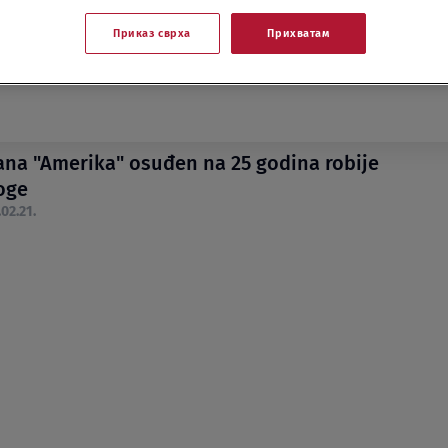
Приказ сврха
Прихватам
ana "Amerika" osuđen na 25 godina robije
oge
.02.21.