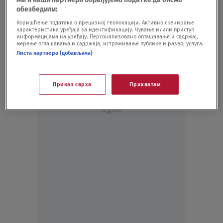
FUDBAL
03.03.21.
обезбедили:
Ćiro Blažević u šoku: Meni je vreme da
Коришћење података о прецизној геолокацији. Активно скенирање
карактеристика уређаја за идентификацију. Чување и/или приступ
odem, a ne Kranjčaru
информацијама на уређају. Персонализовано оглашавање и садржај,
FUDBAL
03.03.21.
мерење оглашавања и садржаја, истраживање публике и развој услуга.
Листа партнера (добављача)
Приказ сврха
Прихватам
Oglas