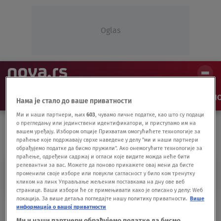
Oglas
NAJNOVIJE
VESTI
SHOW
SPORT
VIDEO
NO
Нама је стало до ваше приватности
Ми и наши партнери, њих
603
, чувамо личне податке, као што су подаци
о прегледању или јединствени идентификатори, и приступамо им на
вашем уређају. Избором опције Прихватам омогућићете технологије за
праћење које подржавају сврхе наведене у делу "ми и наши партнери
обрађујемо податке да бисмо пружили". Ако онемогућите технологије за
праћење, одређени садржај и огласи које видите можда неће бити
релевантни за вас. Можете да поново прикажете овај мени да бисте
ZLATKO CICO KRANJČAR
променили своје изборе или повукли сагласност у било ком тренутку
кликом на линк Управљање жељеним поставкама на дну ове веб
странице. Ваши избори ће се примењивати како је описано у делу: Wеб
локација. За више детаља погледајте нашу политику приватности.
Више
Region tuguje: Preminuo legendarni
информација о вашој приватности
fudbaler Cico Kranjčar
Ми и наши партнери обрађујемо податке да бисмо