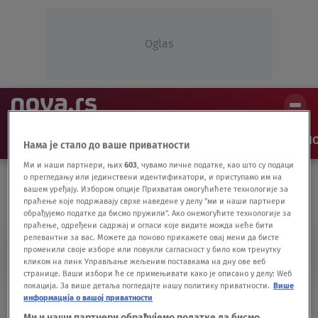
Oglas
NAJNOVIJE
VESTI
SHOW
SPORT
VIDEO
NO
Нама је стало до ваше приватности
Ми и наши партнери, њих
603
, чувамо личне податке, као што су подаци
о прегледању или јединствени идентификатори, и приступамо им на
вашем уређају. Избором опције Прихватам омогућићете технологије за
праћење које подржавају сврхе наведене у делу "ми и наши партнери
обрађујемо податке да бисмо пружили". Ако онемогућите технологије за
праћење, одређени садржај и огласи које видите можда неће бити
релевантни за вас. Можете да поново прикажете овај мени да бисте
ZID ZA PENJANJE
променили своје изборе или повукли сагласност у било ком тренутку
кликом на линк Управљање жељеним поставкама на дну ове веб
странице. Ваши избори ће се примењивати како је описано у делу: Wеб
локација. За више детаља погледајте нашу политику приватности.
Више
Nakon nekoliko hapšenja adrenalinski
информација о вашој приватности
zavisnik savladao najveći svetski zid
Ми и наши партнери обрађујемо податке да бисмо