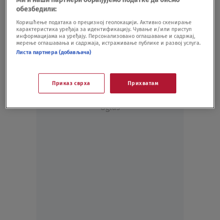
VIDEO
21.06.22.
обезбедили:
Ni zatvor ga nije sprečio da osvoji najviši
Коришћење података о прецизној геолокацији. Активно скенирање
карактеристика уређаја за идентификацију. Чување и/или приступ
zid za penjanje
информацијама на уређају. Персонализовано оглашавање и садржај,
VIDEO
19.06.21.
мерење оглашавања и садржаја, истраживање публике и развој услуга.
Листа партнера (добављача)
Приказ сврха
Прихватам
Oglas