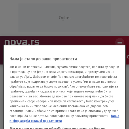
Oglas
NAJNOVIJE
VESTI
SHOW
SPORT
VIDEO
NO
Нама је стало до ваше приватности
Ми и наши партнери, њих
603
, чувамо личне податке, као што су подаци
о прегледању или јединствени идентификатори, и приступамо им на
вашем уређају. Избором опције Прихватам омогућићете технологије за
праћење које подржавају сврхе наведене у делу "ми и наши партнери
обрађујемо податке да бисмо пружили". Ако онемогућите технологије за
праћење, одређени садржај и огласи које видите можда неће бити
релевантни за вас. Можете да поново прикажете овај мени да бисте
ZAPADNA SLAVONIJA
променили своје изборе или повукли сагласност у било ком тренутку
кликом на линк Управљање жељеним поставкама на дну ове веб
странице. Ваши избори ће се примењивати како је описано у делу: Wеб
локација. За више детаља погледајте нашу политику приватности.
Више
Obeležena 29. godišnjica egzodusa Srba iz
информација о вашој приватности
Zapadne Slavonije
Ми и наши партнери обрађујемо податке да бисмо