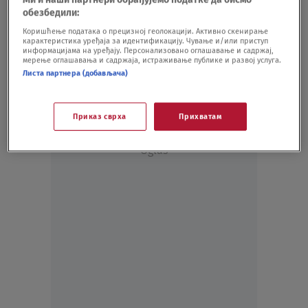
DRUŠTVO
27.04.24.
обезбедили:
Ivanović: Borimo se za dostojanstven život
Коришћење података о прецизној геолокацији. Активно скенирање
карактеристика уређаја за идентификацију. Чување и/или приступ
Srba u Hrvatskoj
информацијама на уређају. Персонализовано оглашавање и садржај,
VIDEO
27.01.21.
мерење оглашавања и садржаја, истраживање публике и развој услуга.
Листа партнера (добављача)
Приказ сврха
Прихватам
Oglas