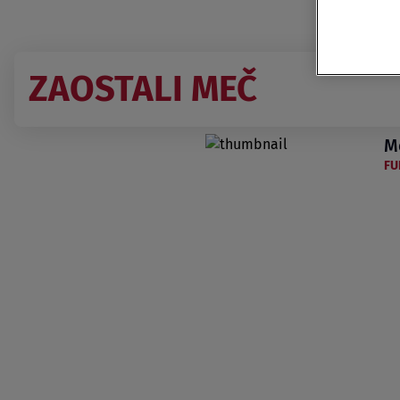
ZAOSTALI MEČ
M
FU