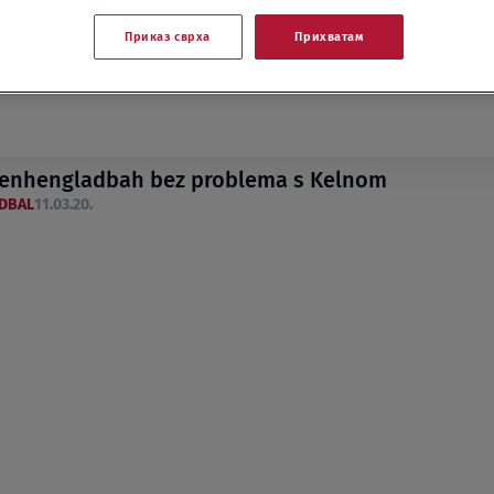
Приказ сврха
Прихватам
enhengladbah bez problema s Kelnom
DBAL
11.03.20.