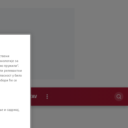
ствени
хнологије за
мо пружили".
ити релевантни
ласност у било
збори ће се
MAGAZIN
STAV
EKSKLUZIVNO
е и садржај,