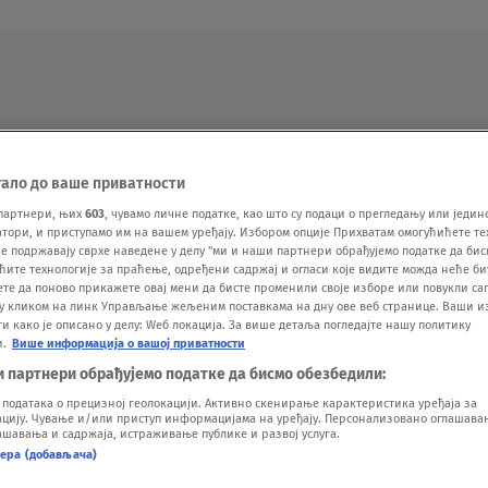
Oglas
тало до ваше приватности
партнери, њих
603
, чувамо личне податке, као што су подаци о прегледању или једин
ори, и приступамо им на вашем уређају. Избором опције Прихватам омогућићете те
е подржавају сврхе наведене у делу "ми и наши партнери обрађујемо податке да бис
ћите технологије за праћење, одређени садржај и огласи које видите можда неће б
ете да поново прикажете овај мени да бисте променили своје изборе или повукли саг
у кликом на линк Управљање жељеним поставкама на дну ове веб странице. Ваши и
 како је описано у делу: Wеб локација. За више детаља погледајте нашу политику
и.
Више информација о вашој приватности
VESTI
SHOW
SPORT
VIDEO
NOVA BAZA
и партнери обрађујемо податке да бисмо обезбедили:
одатака о прецизној геолокацији. Активно скенирање карактеристика уређаја за
ију. Чување и/или приступ информацијама на уређају. Персонализовано оглашавањ
шавања и садржаја, истраживање публике и развој услуга.
нера (добављача)