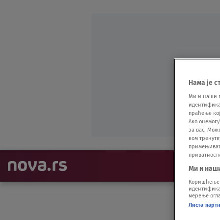
Нама је с
Ми и наши 
идентификат
праћење кој
Ако онемогу
за вас. Мож
ком тренутк
примењивати
приватност
NAJNOVIJE
Ми и наш
Коришћење п
идентификац
мерење огла
Листа парт