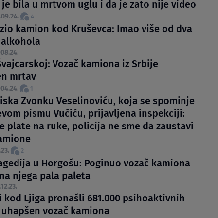
 je bila u mrtvom uglu i da je zato nije video
.09.24.
4
ozio kamion kod Kruševca: Imao više od dva
 alkohola
.08.24.
Švajcarskoj: Vozač kamiona iz Srbije
n mrtav
.04.24.
1
liska Zvonku Veselinoviću, koja se spominje
evom pismu Vučiću, prijavljena inspekciji:
e plate na ruke, policija ne sme da zaustavi
amione
.23.
2
agedija u Horgošu: Poginuo vozač kamiona
 na njega pala paleta
.12.23.
i kod Ljiga pronašli 681.000 psihoaktivnih
, uhapšen vozač kamiona