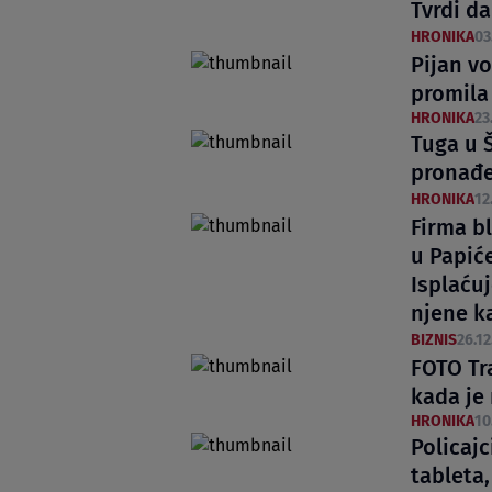
Tvrdi da
HRONIKA
03
Pijan v
promila
HRONIKA
23
Tuga u 
pronađe
HRONIKA
12
Firma b
u Papić
Isplaćuj
njene k
BIZNIS
26.12
FOTO Tr
kada je
HRONIKA
10
Policajc
tableta