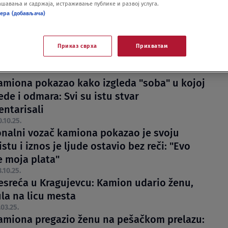
шавања и садржаја, истраживање публике и развој услуга.
нера (добављача)
Приказ сврха
Прихватам
amiona pokazao kako izgleda "soba" u kojoj
ede i odmara: Svi su istu stvar
ntarisali
0.10.25.
onalni vozač kamiona pokazao je svoju
istu i iznos je ljude ostavio bez reči: "Evo
e moja plata"
3.10.25.
esreća u Kragujevcu: Kamion udario ženu,
la na licu mesta
.03.25.
amiona pregazio ženu na pešačkom prelazu: