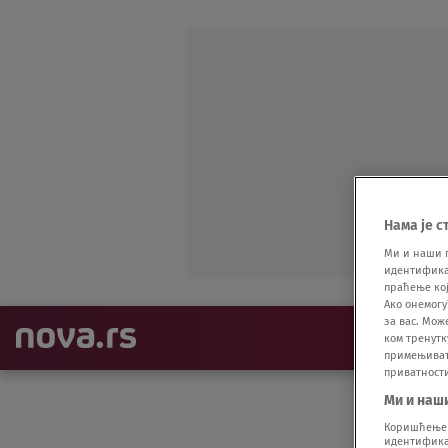
Нама је с
Ми и наши 
идентификат
праћење кој
Ако онемогу
за вас. Мож
NAJNOVIJE
ком тренутк
примењивати
приватност
Ми и наш
Коришћење п
идентификац