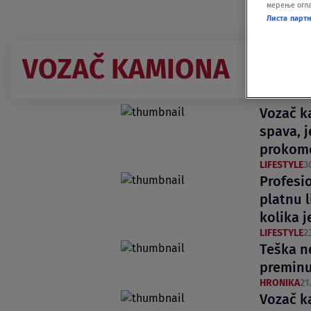
мерење огла
Листа парт
VOZAČ KAMIONA
Vozač k
spava, j
prokome
LIFESTYLE
3
Profesi
platnu l
kolika j
LIFESTYLE
2
Teška n
preminu
HRONIKA
21
Vozač k