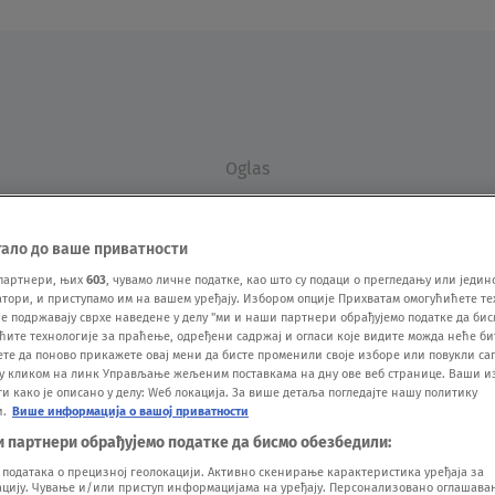
Oglas
тало до ваше приватности
партнери, њих
603
, чувамо личне податке, као што су подаци о прегледању или једин
ори, и приступамо им на вашем уређају. Избором опције Прихватам омогућићете те
е подржавају сврхе наведене у делу "ми и наши партнери обрађујемо податке да бис
ћите технологије за праћење, одређени садржај и огласи које видите можда неће б
ете да поново прикажете овај мени да бисте променили своје изборе или повукли саг
VESTI
SHOW
SPORT
VIDEO
NOVA BAZA
у кликом на линк Управљање жељеним поставкама на дну ове веб странице. Ваши и
 како је описано у делу: Wеб локација. За више детаља погледајте нашу политику
и.
Више информација о вашој приватности
и партнери обрађујемо податке да бисмо обезбедили:
одатака о прецизној геолокацији. Активно скенирање карактеристика уређаја за
ију. Чување и/или приступ информацијама на уређају. Персонализовано оглашавањ