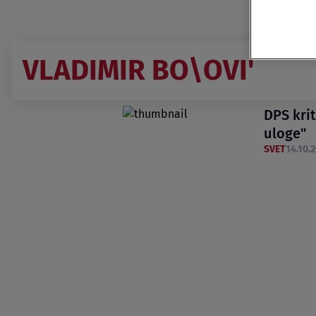
VLADIMIR BO\OVI'
DPS kri
uloge"
SVET
14.10.2