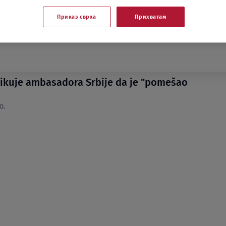
Приказ сврха
Прихватам
tikuje ambasadora Srbije da je "pomešao
0.