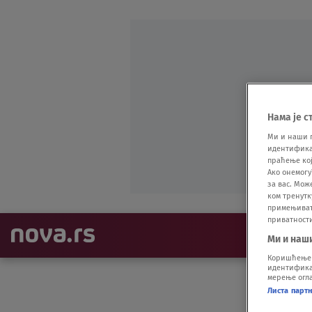
Нама је с
Ми и наши 
идентификат
праћење кој
Ако онемогу
за вас. Мож
ком тренутк
примењивати
приватност
NAJNOVIJE
Ми и наш
Коришћење п
идентификац
мерење огла
Листа парт