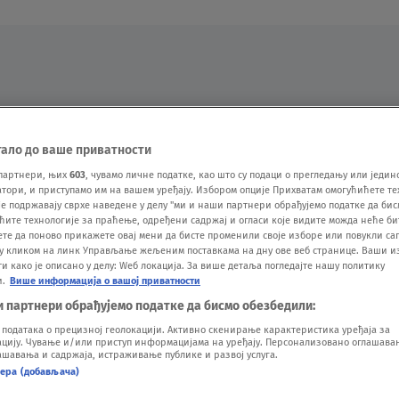
Oglas
тало до ваше приватности
партнери, њих
603
, чувамо личне податке, као што су подаци о прегледању или једин
ори, и приступамо им на вашем уређају. Избором опције Прихватам омогућићете те
е подржавају сврхе наведене у делу "ми и наши партнери обрађујемо податке да бис
ћите технологије за праћење, одређени садржај и огласи које видите можда неће б
ете да поново прикажете овај мени да бисте променили своје изборе или повукли саг
у кликом на линк Управљање жељеним поставкама на дну ове веб странице. Ваши и
 како је описано у делу: Wеб локација. За више детаља погледајте нашу политику
и.
Више информација о вашој приватности
VESTI
SHOW
SPORT
VIDEO
NOVA BAZA
и партнери обрађујемо податке да бисмо обезбедили:
одатака о прецизној геолокацији. Активно скенирање карактеристика уређаја за
ију. Чување и/или приступ информацијама на уређају. Персонализовано оглашавањ
шавања и садржаја, истраживање публике и развој услуга.
нера (добављача)