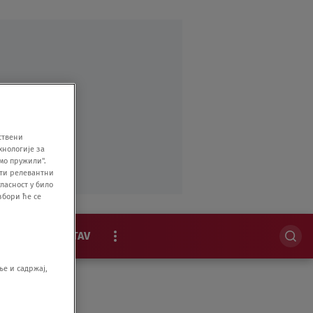
ствени
хнологије за
мо пружили".
ити релевантни
ласност у било
збори ће се
MAGAZIN
STAV
EKSKLUZIVNO
е и садржај,