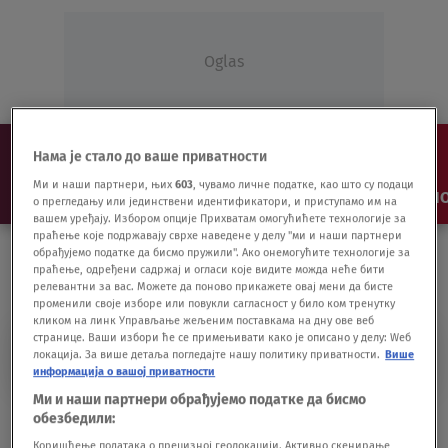
Oglas
Нама је стало до ваше приватности
Ми и наши партнери, њих
603
, чувамо личне податке, као што су подаци
NAJNOVIJE
VESTI
SHOW
SPORT
VIDEO
NO
о прегледању или јединствени идентификатори, и приступамо им на
вашем уређају. Избором опције Прихватам омогућићете технологије за
праћење које подржавају сврхе наведене у делу "ми и наши партнери
обрађујемо податке да бисмо пружили". Ако онемогућите технологије за
праћење, одређени садржај и огласи које видите можда неће бити
релевантни за вас. Можете да поново прикажете овај мени да бисте
променили своје изборе или повукли сагласност у било ком тренутку
кликом на линк Управљање жељеним поставкама на дну ове веб
странице. Ваши избори ће се примењивати како је описано у делу: Wеб
VEELIKA BRITANIJA
локација. За више детаља погледајте нашу политику приватности.
Више
информација о вашој приватности
Ми и наши партнери обрађујемо податке да бисмо
U V. Britaniji do sada vakcinisano oko dva
обезбедили:
miliona ljudi
Коришћење података о прецизној геолокацији. Активно скенирање