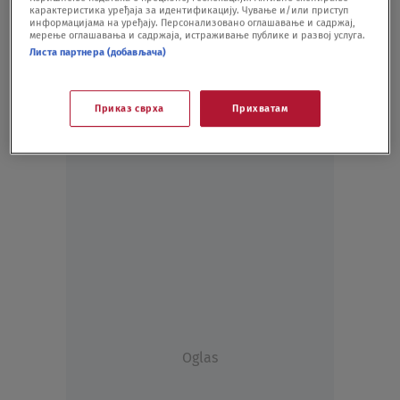
карактеристика уређаја за идентификацију. Чување и/или приступ
SVET
10.01.21.
информацијама на уређају. Персонализовано оглашавање и садржај,
мерење оглашавања и садржаја, истраживање публике и развој услуга.
Листа партнера (добављача)
Приказ сврха
Прихватам
Oglas
Oglas