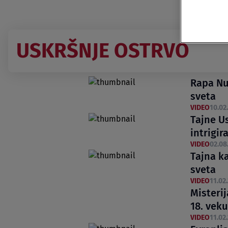
USKRŠNJE OSTRVO
Rapa Nui
sveta
VIDEO
10.02.
Tajne Us
intrigir
VIDEO
02.08.
Tajna k
sveta
VIDEO
11.02.
Misterij
18. veku
VIDEO
11.02.