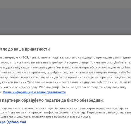
Oglas
тало до ваше приватности
партнери, њих
603
, чувамо личне податке, као што су подаци о прегледању или једин
ори, и приступамо им на вашем уређају. Избором опције Прихватам омогућићете те
е подржавају сврхе наведене у делу "ми и наши партнери обрађујемо податке да бис
ћите технологије за праћење, одређени садржај и огласи које видите можда неће б
ете да поново прикажете овај мени да бисте променили своје изборе или повукли саг
у кликом на линк Управљање жељеним поставкама на дну ове веб странице. Ваши и
 како је описано у делу: Wеб локација. За више детаља погледајте нашу политику
и.
Више информација о вашој приватности
VESTI
SHOW
SPORT
VIDEO
NOVA BAZA
и партнери обрађујемо податке да бисмо обезбедили:
одатака о прецизној геолокацији. Активно скенирање карактеристика уређаја за
ију. Чување и/или приступ информацијама на уређају. Персонализовано оглашавањ
шавања и садржаја, истраживање публике и развој услуга.
нера (добављача)