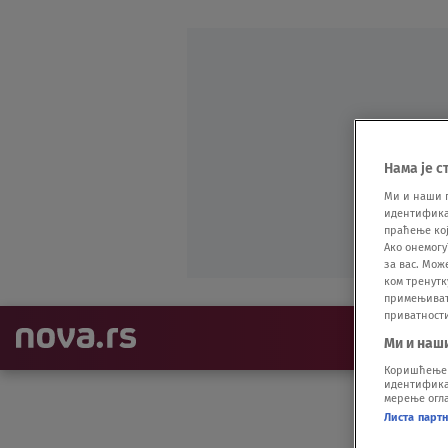
Нама је с
Ми и наши 
идентификат
праћење кој
Ако онемогу
за вас. Мож
ком тренутк
примењивати
приватност
NAJNOVIJE
Ми и наш
Коришћење п
идентификац
мерење огла
Листа парт