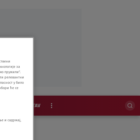
ствени
хнологије за
мо пружили".
ити релевантни
ласност у било
збори ће се
MAGAZIN
STAV
EKSKLUZIVNO
е и садржај,