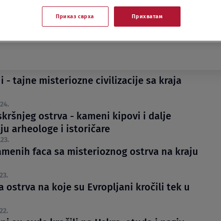
Приказ сврха
Прихватам
 - tajne misteriozne civilizacije sa kraja
24.
kršnjeg ostrva - kameni kipovi i dalje
aju arheologe i istoričare
23.
amenih faca sa misterioznog ostrva na kraju
23.
a ostrva na koje su Evropljani kročili tek u
22.