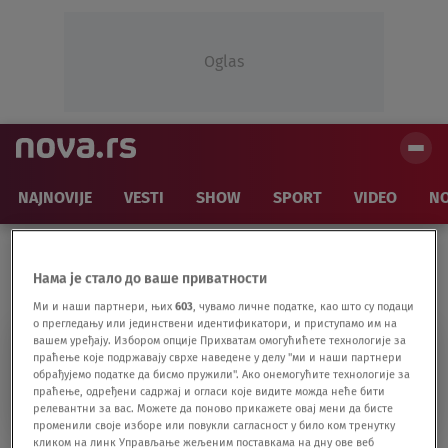
Oglas
NAJNOVIJE
VESTI
SHOW
SPORT
VIDEO
NO
Нама је стало до ваше приватности
Ми и наши партнери, њих
603
, чувамо личне податке, као што су подаци
о прегледању или јединствени идентификатори, и приступамо им на
вашем уређају. Избором опције Прихватам омогућићете технологије за
UNIVERZITET DŽON
праћење које подржавају сврхе наведене у делу "ми и наши партнери
обрађујемо податке да бисмо пружили". Ако онемогућите технологије за
HOPKINS
праћење, одређени садржај и огласи које видите можда неће бити
релевантни за вас. Можете да поново прикажете овај мени да бисте
променили своје изборе или повукли сагласност у било ком тренутку
кликом на линк Управљање жељеним поставкама на дну ове веб