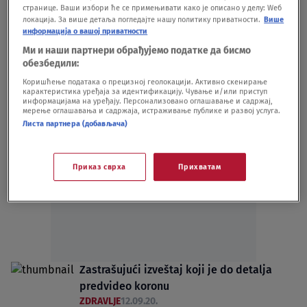
SAD zabeležile rekordnih devet miliona
странице. Ваши избори ће се примењивати како је описано у делу: Wеб
локација. За више детаља погледајте нашу политику приватности.
Више
slučajeva korone
информација о вашој приватности
SVET
30.10.20.
Ми и наши партнери обрађујемо податке да бисмо
U svetu više od 35 miliona zaraženih
обезбедили:
koronavirusom
Коришћење података о прецизној геолокацији. Активно скенирање
SVET
05.10.20.
карактеристика уређаја за идентификацију. Чување и/или приступ
информацијама на уређају. Персонализовано оглашавање и садржај,
мерење оглашавања и садржаја, истраживање публике и развој услуга.
Листа партнера (добављача)
Приказ сврха
Прихватам
Oglas
Zastrašujući izveštaj koji je do detalja
predvideo koronu
ZDRAVLJE
12.09.20.