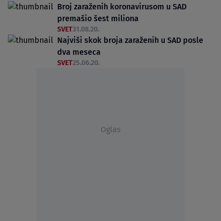
Broj zaraženih koronavirusom u SAD
premašio šest miliona
SVET
31.08.20.
Najviši skok broja zaraženih u SAD posle
dva meseca
SVET
25.06.20.
Oglas