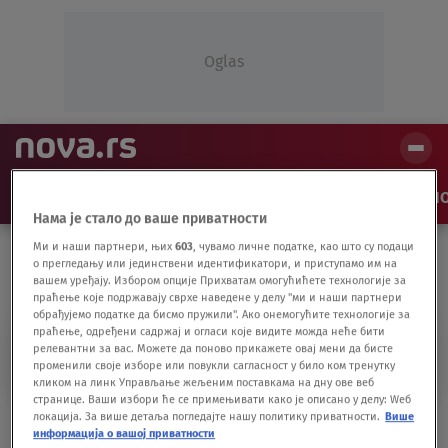
Oglas
NAJNOVIJE
VESTI
SHOW
SPORT
VIDEO
NO
Нама је стало до ваше приватности
Ми и наши партнери, њих
603
, чувамо личне податке, као што су подаци
о прегледању или јединствени идентификатори, и приступамо им на
вашем уређају. Избором опције Прихватам омогућићете технологије за
праћење које подржавају сврхе наведене у делу "ми и наши партнери
обрађујемо податке да бисмо пружили". Ако онемогућите технологије за
праћење, одређени садржај и огласи које видите можда неће бити
TRNOVO
релевантни за вас. Можете да поново прикажете овај мени да бисте
променили своје изборе или повукли сагласност у било ком тренутку
кликом на линк Управљање жељеним поставкама на дну ове веб
странице. Ваши избори ће се примењивати како је описано у делу: Wеб
Uhapšen jedan od najbogatijih političara u
локација. За више детаља погледајте нашу политику приватности.
Више
информација о вашој приватности
BiH: Na bankovnom računu pronađen