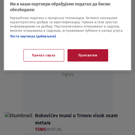
Ми и наши партнери обрађујемо податке да бисмо
ogroman novac spornog porekla
обезбедили:
SVET
07.08.24.
17
Коришћење података о прецизној геолокацији. Активно скенирање
Situacija sa poplavama u Trnovu i Istočnoj
карактеристика уређаја за идентификацију. Чување и/или приступ
Ilidži se stabilizuje
информацијама на уређају. Персонализовано оглашавање и садржај,
мерење оглашавања и садржаја, истраживање публике и развој услуга.
SVET
07.11.21.
Листа партнера (добављача)
Приказ сврха
Прихватам
Oglas
Đokovićev mural u Trnovu visok osam
metara
TENIS
29.07.20.