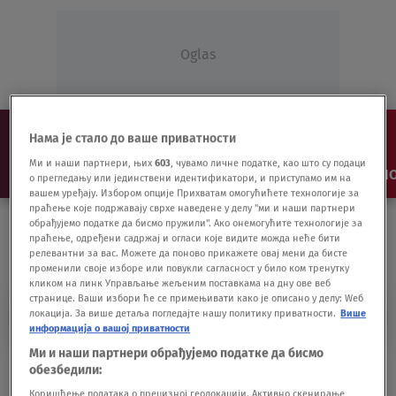
Oglas
Нама је стало до ваше приватности
Ми и наши партнери, њих
603
, чувамо личне податке, као што су подаци
NAJNOVIJE
VESTI
SHOW
SPORT
VIDEO
NO
о прегледању или јединствени идентификатори, и приступамо им на
вашем уређају. Избором опције Прихватам омогућићете технологије за
праћење које подржавају сврхе наведене у делу "ми и наши партнери
обрађујемо податке да бисмо пружили". Ако онемогућите технологије за
праћење, одређени садржај и огласи које видите можда неће бити
релевантни за вас. Можете да поново прикажете овај мени да бисте
променили своје изборе или повукли сагласност у било ком тренутку
кликом на линк Управљање жељеним поставкама на дну ове веб
странице. Ваши избори ће се примењивати како је описано у делу: Wеб
TRIVAN
локација. За више детаља погледајте нашу политику приватности.
Више
информација о вашој приватности
Ми и наши партнери обрађујемо податке да бисмо
Trivan: Beograd nije bio najzagađeniji grad
обезбедили:
na svetu
Коришћење података о прецизној геолокацији. Активно скенирање