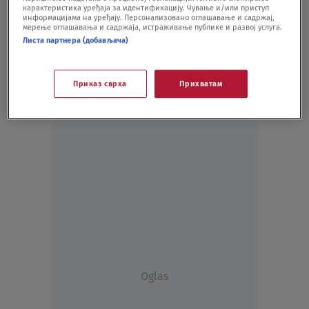
карактеристика уређаја за идентификацију. Чување и/или приступ
DRUŠTVO
30.03.20.
информацијама на уређају. Персонализовано оглашавање и садржај,
мерење оглашавања и садржаја, истраживање публике и развој услуга.
Листа партнера (добављача)
Приказ сврха
Прихватам
Oglas
Oglas