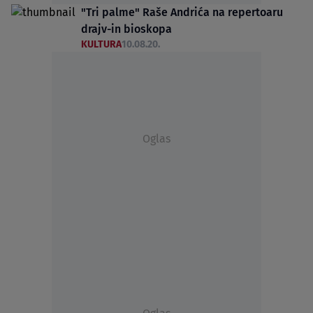
"Tri palme" Raše Andrića na repertoaru
drajv-in bioskopa
KULTURA
10.08.20.
Oglas