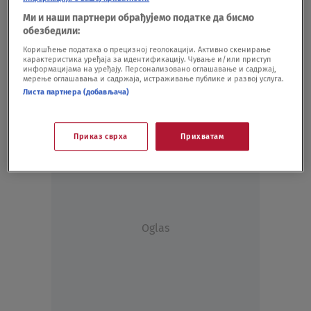
Dubravka Mijatović je ovog kolegu volela
Ми и наши партнери обрађујемо податке да бисмо
pre Marinka Madžgalja: Bili su zvezde
обезбедили:
kultnog filma
Коришћење података о прецизној геолокацији. Активно скенирање
SHOWBIZ
21.07.23.
карактеристика уређаја за идентификацију. Чување и/или приступ
Dubravka Mijatović je pre pokojnog
информацијама на уређају. Персонализовано оглашавање и садржај,
мерење оглашавања и садржаја, истраживање публике и развој услуга.
Madžgalja volela ovog glumca: Imaju
Листа партнера (добављача)
ćerku, a igrali su zajedno u popularnom
filmu
SHOWBIZ
27.12.22.
Приказ сврха
Прихватам
Oglas