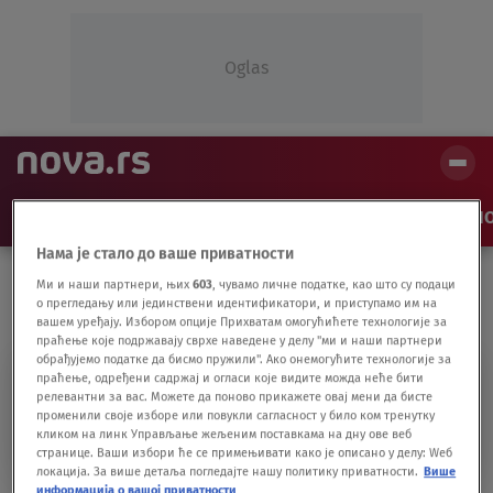
Oglas
NAJNOVIJE
VESTI
SHOW
SPORT
VIDEO
NO
Нама је стало до ваше приватности
Ми и наши партнери, њих
603
, чувамо личне податке, као што су подаци
о прегледању или јединствени идентификатори, и приступамо им на
вашем уређају. Избором опције Прихватам омогућићете технологије за
праћење које подржавају сврхе наведене у делу "ми и наши партнери
обрађујемо податке да бисмо пружили". Ако онемогућите технологије за
TRI PALME ZA DVE
праћење, одређени садржај и огласи које видите можда неће бити
релевантни за вас. Можете да поново прикажете овај мени да бисте
променили своје изборе или повукли сагласност у било ком тренутку
BITANGE I RIBICU
кликом на линк Управљање жељеним поставкама на дну ове веб
странице. Ваши избори ће се примењивати како је описано у делу: Wеб
локација. За више детаља погледајте нашу политику приватности.
Више
информација о вашој приватности