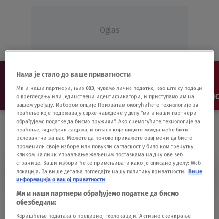
Oglas
Нама је стало до ваше приватности
Ми и наши партнери, њих
603
, чувамо личне податке, као што су подаци
NAJNOVIJE
VESTI
SHOW
SPORT
VIDEO
NO
о прегледању или јединствени идентификатори, и приступамо им на
вашем уређају. Избором опције Прихватам омогућићете технологије за
праћење које подржавају сврхе наведене у делу "ми и наши партнери
обрађујемо податке да бисмо пружили". Ако онемогућите технологије за
праћење, одређени садржај и огласи које видите можда неће бити
релевантни за вас. Можете да поново прикажете овај мени да бисте
променили своје изборе или повукли сагласност у било ком тренутку
кликом на линк Управљање жељеним поставкама на дну ове веб
странице. Ваши избори ће се примењивати како је описано у делу: Wеб
TRGOVINA DROGE
локација. За више детаља погледајте нашу политику приватности.
Више
информација о вашој приватности
Ми и наши партнери обрађујемо податке да бисмо
обезбедили:
Diler uhapšen sa 160 grama amfetamina
HRONIKA
15.04.21.
Коришћење података о прецизној геолокацији. Активно скенирање