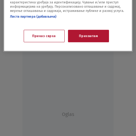
карактеристика уређаја за идентификацију. Чување и/или приступ
информацијама на уређају. Персонализовано оглашавање и садржај,
мерење оглашавања и садржаја, истраживање публике и развој услуга.
Листа партнера (добављача)
Приказ сврха
Прихватам
Oglas
Oglas