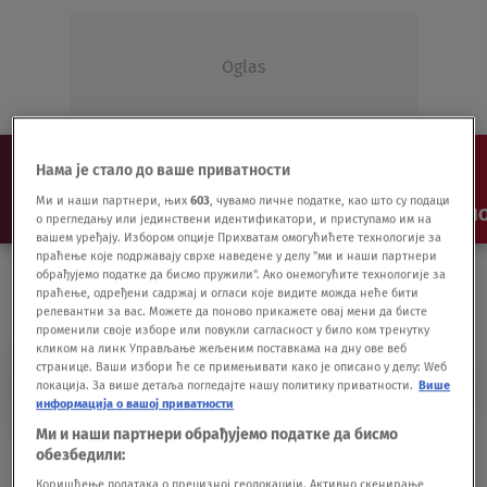
Oglas
Нама је стало до ваше приватности
Ми и наши партнери, њих
603
, чувамо личне податке, као што су подаци
NAJNOVIJE
VESTI
SHOW
SPORT
VIDEO
NO
о прегледању или јединствени идентификатори, и приступамо им на
вашем уређају. Избором опције Прихватам омогућићете технологије за
праћење које подржавају сврхе наведене у делу "ми и наши партнери
обрађујемо податке да бисмо пружили". Ако онемогућите технологије за
праћење, одређени садржај и огласи које видите можда неће бити
релевантни за вас. Можете да поново прикажете овај мени да бисте
променили своје изборе или повукли сагласност у било ком тренутку
кликом на линк Управљање жељеним поставкама на дну ове веб
странице. Ваши избори ће се примењивати како је описано у делу: Wеб
TRENUCI
локација. За више детаља погледајте нашу политику приватности.
Више
информација о вашој приватности
Ми и наши партнери обрађујемо податке да бисмо
Najupečatljiviji momenti iz crvene zone
обезбедили:
bolnice u Batajnici
Коришћење података о прецизној геолокацији. Активно скенирање