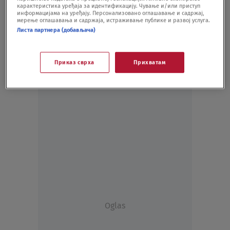
карактеристика уређаја за идентификацију. Чување и/или приступ
VIDEO
24.01.21.
информацијама на уређају. Персонализовано оглашавање и садржај,
мерење оглашавања и садржаја, истраживање публике и развој услуга.
Листа партнера (добављача)
Приказ сврха
Прихватам
Oglas
Oglas