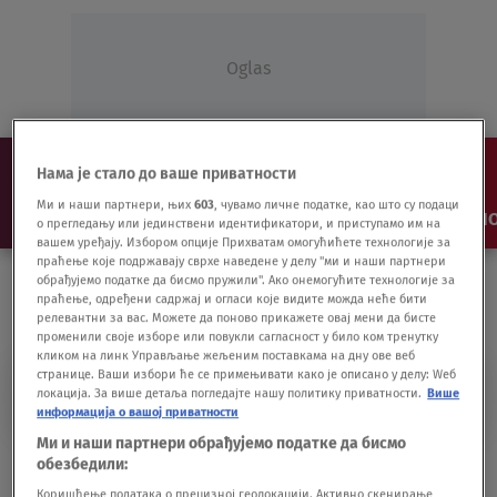
Oglas
Нама је стало до ваше приватности
Ми и наши партнери, њих
603
, чувамо личне податке, као што су подаци
NAJNOVIJE
VESTI
SHOW
SPORT
VIDEO
NO
о прегледању или јединствени идентификатори, и приступамо им на
вашем уређају. Избором опције Прихватам омогућићете технологије за
праћење које подржавају сврхе наведене у делу "ми и наши партнери
обрађујемо податке да бисмо пружили". Ако онемогућите технологије за
праћење, одређени садржај и огласи које видите можда неће бити
релевантни за вас. Можете да поново прикажете овај мени да бисте
променили своје изборе или повукли сагласност у било ком тренутку
кликом на линк Управљање жељеним поставкама на дну ове веб
странице. Ваши избори ће се примењивати како је описано у делу: Wеб
TRENINZI KOD KUĆE
локација. За више детаља погледајте нашу политику приватности.
Више
информација о вашој приватности
Ми и наши партнери обрађујемо податке да бисмо
Klipersi treniraju zajedno putem video
обезбедили:
poziva
Коришћење података о прецизној геолокацији. Активно скенирање