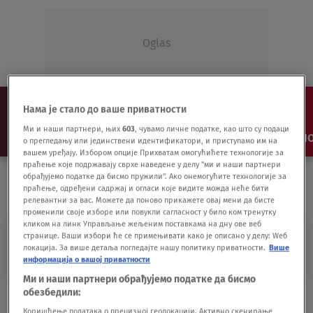
Oglas
Нама је стало до ваше приватности
Ми и наши партнери, њих
603
, чувамо личне податке, као што су подаци
NAJNOVIJE
VESTI
SHOW
SPORT
VIDEO
NO
о прегледању или јединствени идентификатори, и приступамо им на
вашем уређају. Избором опције Прихватам омогућићете технологије за
праћење које подржавају сврхе наведене у делу "ми и наши партнери
обрађујемо податке да бисмо пружили". Ако онемогућите технологије за
праћење, одређени садржај и огласи које видите можда неће бити
релевантни за вас. Можете да поново прикажете овај мени да бисте
променили своје изборе или повукли сагласност у било ком тренутку
кликом на линк Управљање жељеним поставкама на дну ове веб
странице. Ваши избори ће се примењивати како је описано у делу: Wеб
TONI RONCONI
локација. За више детаља погледајте нашу политику приватности.
Више
информација о вашој приватности
Ми и наши партнери обрађујемо податке да бисмо
"Rizikovao sam posao zbog Luke, Bobija
обезбедили:
ne želim da izgubim"
Коришћење података о прецизној геолокацији. Активно скенирање