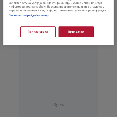
карактеристика уређаја за идентификацију. Чување и/или приступ
KOŠARKA
03.03.20.
информацијама на уређају. Персонализовано оглашавање и садржај,
мерење оглашавања и садржаја, истраживање публике и развој услуга.
Листа партнера (добављача)
Приказ сврха
Прихватам
Oglas
Oglas