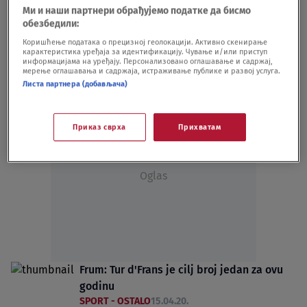
Nova ograničenja u Švajcarskoj, otkazano
Ми и наши партнери обрађујемо податке да бисмо
SP u biciklizmu
обезбедили:
SPORT - OSTALO
12.08.20.
Коришћење података о прецизној геолокацији. Активно скенирање
Vuelta smanjuje format trke prvi put u 35
карактеристика уређаја за идентификацију. Чување и/или приступ
информацијама на уређају. Персонализовано оглашавање и садржај,
godina
мерење оглашавања и садржаја, истраживање публике и развој услуга.
SPORT - OSTALO
29.04.20.
Листа партнера (добављача)
Приказ сврха
Прихватам
Oglas
Frum: Tur d'Frans je cilj broj jedan za ovu
godinu
SPORT - OSTALO
15.04.20.