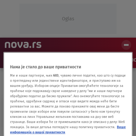
Oglas
NAJNOVIJE
VESTI
SHOW
SPORT
VIDEO
NO
Нама је стало до ваше приватности
Ми и наши партнери, њих
603
, чувамо личне податке, као што су подаци
о прегледању или јединствени идентификатори, и приступамо им на
вашем уређају. Избором опције Прихватам омогућићете технологије за
праћење које подржавају сврхе наведене у делу "ми и наши партнери
обрађујемо податке да бисмо пружили". Ако онемогућите технологије за
праћење, одређени садржај и огласи које видите можда неће бити
SVETSKO PRVENSTVO U
релевантни за вас. Можете да поново прикажете овај мени да бисте
променили своје изборе или повукли сагласност у било ком тренутку
BICIKLIZMU
кликом на линк Управљање жељеним поставкама на дну ове веб
странице. Ваши избори ће се примењивати како је описано у делу: Wеб
локација. За више детаља погледајте нашу политику приватности.
Више
информација о вашој приватности