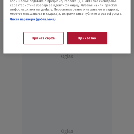
Коришћење података о прецизној геолокацији. Активно скенирање
Suspenzija za beg od dopinga, svetski
карактеристика уређаја за идентификацију. Чување и/или приступ
prvak ne ide na OI
информацијама на уређају. Персонализовано оглашавање и садржај,
мерење оглашавања и садржаја, истраживање публике и развој услуга.
SPORT - OSTALO
28.10.20.
Листа партнера (добављача)
Приказ сврха
Прихватам
Oglas
Oglas