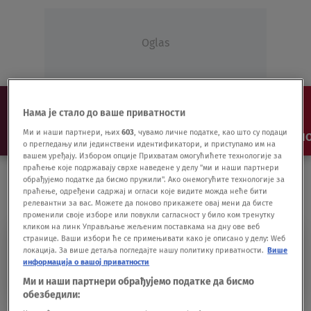
Oglas
Нама је стало до ваше приватности
Ми и наши партнери, њих
603
, чувамо личне податке, као што су подаци
NAJNOVIJE
VESTI
SHOW
SPORT
VIDEO
NO
о прегледању или јединствени идентификатори, и приступамо им на
вашем уређају. Избором опције Прихватам омогућићете технологије за
праћење које подржавају сврхе наведене у делу "ми и наши партнери
обрађујемо податке да бисмо пружили". Ако онемогућите технологије за
праћење, одређени садржај и огласи које видите можда неће бити
релевантни за вас. Можете да поново прикажете овај мени да бисте
променили своје изборе или повукли сагласност у било ком тренутку
кликом на линк Управљање жељеним поставкама на дну ове веб
странице. Ваши избори ће се примењивати како је описано у делу: Wеб
SVETSKI PRVAK NA 100
локација. За више детаља погледајте нашу политику приватности.
Више
информација о вашој приватности
METARA
Ми и наши партнери обрађујемо податке да бисмо
обезбедили: