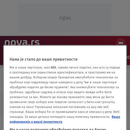
Oglas
NAJNOVIJE
VESTI
SHOW
SPORT
VIDEO
NO
Нама је стало до ваше приватности
Ми и наши партнери, њих
603
, чувамо личне податке, као што су подаци
о прегледању или јединствени идентификатори, и приступамо им на
вашем уређају. Избором опције Прихватам омогућићете технологије за
праћење које подржавају сврхе наведене у делу "ми и наши партнери
обрађујемо податке да бисмо пружили". Ако онемогућите технологије за
праћење, одређени садржај и огласи које видите можда неће бити
релевантни за вас. Можете да поново прикажете овај мени да бисте
SVETOZAR PRIBIĆEVIĆ
променили своје изборе или повукли сагласност у било ком тренутку
кликом на линк Управљање жељеним поставкама на дну ове веб
странице. Ваши избори ће се примењивати како је описано у делу: Wеб
локација. За више детаља погледајте нашу политику приватности.
Више
Svetozar Pribićević - zaboravljeni vođa
информација о вашој приватности
hrvatskih Srba
Ми и наши партнери обрађујемо податке да бисмо