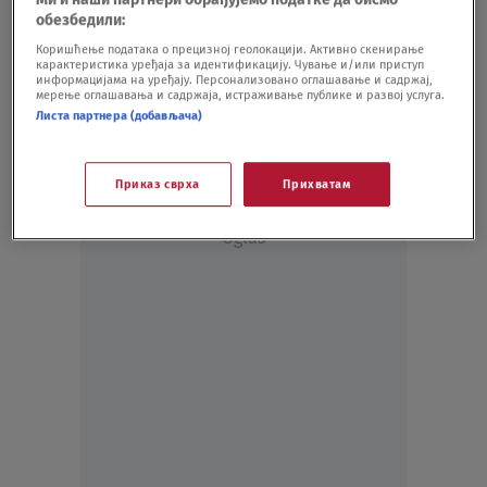
ALEKSANDAR OD JUGOSLAVIJE
31.05.21.
обезбедили:
Aleksandar Đurica: Pribićević protiv Vuka
Коришћење података о прецизној геолокацији. Активно скенирање
карактеристика уређаја за идентификацију. Чување и/или приступ
Draškovića
информацијама на уређају. Персонализовано оглашавање и садржај,
KULTURA
12.03.21.
мерење оглашавања и садржаја, истраживање публике и развој услуга.
Листа партнера (добављача)
Приказ сврха
Прихватам
Oglas