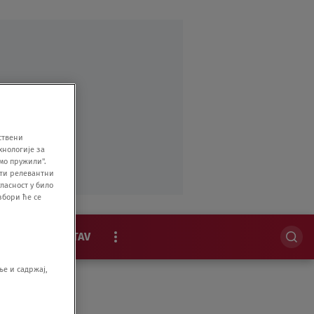
ствени
хнологије за
мо пружили".
ити релевантни
ласност у било
збори ће се
MAGAZIN
STAV
EKSKLUZIVNO
е и садржај,