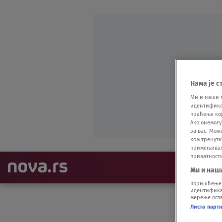
Нама је с
Ми и наши 
идентификат
праћење кој
Ако онемогу
за вас. Мож
ком тренутк
примењивати
приватност
NAJNOVIJE
Ми и наш
Коришћење п
идентификац
мерење огла
Листа парт