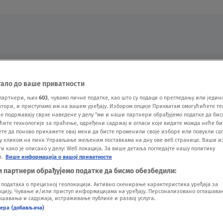
Oglas
тало до ваше приватности
партнери, њих
603
, чувамо личне податке, као што су подаци о прегледању или једин
ори, и приступамо им на вашем уређају. Избором опције Прихватам омогућићете те
е подржавају сврхе наведене у делу "ми и наши партнери обрађујемо податке да бис
ћите технологије за праћење, одређени садржај и огласи које видите можда неће б
ете да поново прикажете овај мени да бисте променили своје изборе или повукли саг
у кликом на линк Управљање жељеним поставкама на дну ове веб странице. Ваши и
 како је описано у делу: Wеб локација. За више детаља погледајте нашу политику
и.
Више информација о вашој приватности
VESTI
SHOW
SPORT
VIDEO
NOVA BAZA
и партнери обрађујемо податке да бисмо обезбедили:
одатака о прецизној геолокацији. Активно скенирање карактеристика уређаја за
ију. Чување и/или приступ информацијама на уређају. Персонализовано оглашавањ
шавања и садржаја, истраживање публике и развој услуга.
нера (добављача)