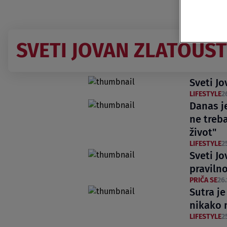
SVETI JOVAN ZLATOUST
Sveti Jo
LIFESTYLE
2
Danas je
ne treba
život"
LIFESTYLE
2
Sveti Jo
pravilno
PRIČA SE
26.
Sutra je
nikako 
LIFESTYLE
2