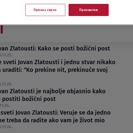
Приказ сврха
Прихватам
I
van Zlatousti: Kako se posti božićni post
6.11.25.
 sveti Jovan Zlatousti i jednu stvar nikako
 uraditi: "Ko prekine nit, prekinuće svoj
5.11.25.
van Zlatousti je najbolje objasnio kako
 postiti božićni post
11.24.
 sveti Jovan Zlatousti: Veruje se da jedno
ne treba da radite ako vam je život mio
5.11.24.