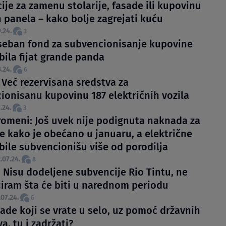
ije za zamenu stolarije, fasade ili kupovinu
 panela – kako bolje zagrejati kuću
.24.
3
seban fond za subvencionisanje kupovine
ila fijat grande panda
.24.
6
 Već rezervisana sredstva za
ionisanu kupovinu 187 električnih vozila
.24.
3
romeni: Još uvek nije podignuta naknada za
je kako je obećano u januaru, a električne
ile subvencionišu više od porodilja
.07.24.
8
: Nisu dodeljene subvencije Rio Tintu, ne
ciram šta će biti u narednom periodu
.07.24.
6
ade koji se vrate u selo, uz pomoć državnih
a, tu i zadržati?