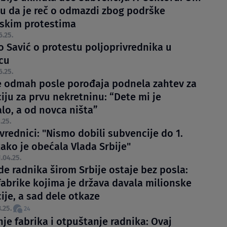
u da je reč o odmazdi zbog podrške
skim protestima
6.25.
o Savić o protestu poljoprivrednika u
cu
6.25.
je odmah posle porođaja podnela zahtev za
iju za prvu nekretninu: “Dete mi je
lo, a od novca ništa”
.25.
vrednici: "Nismo dobili subvencije do 1.
kako je obećala Vlada Srbije"
.04.25.
de radnika širom Srbije ostaje bez posla:
fabrike kojima je država davala milionske
ije, a sad dele otkaze
.25.
24
je fabrika i otpuštanje radnika: Ovaj