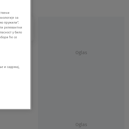
ствени
хнологије за
мо пружили".
ити релевантни
ласност у било
збори ће се
Oglas
е и садржај,
Oglas