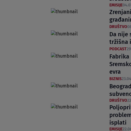
EMISIJE
04.0
Zrenjan
građani
DRUŠTVO
08
Da nije 
tržišna 
PODCAST
29
Fabrika
Sremskoj
evra
BIZNIS
23.04
Beograds
subvenc
DRUŠTVO
22
Poljopri
problem
isplati
EMISIJE
22.0