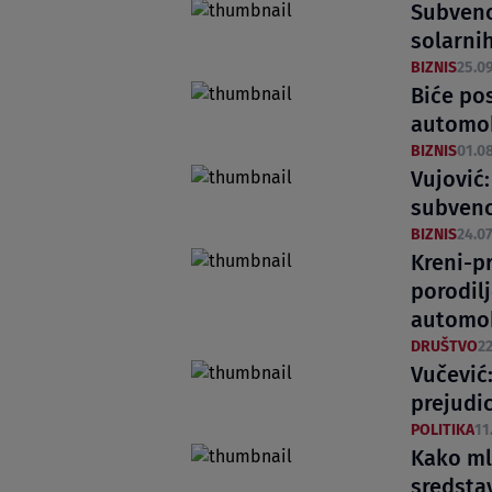
Subvenc
solarnih
BIZNIS
25.09
Biće po
automob
BIZNIS
01.08
Vujović:
subvenc
BIZNIS
24.07
Kreni-p
porodil
automob
DRUŠTVO
22
Vučević
prejudi
POLITIKA
11
Kako ml
sredstav