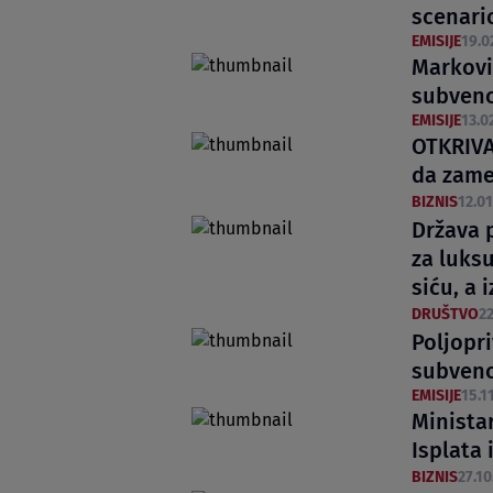
scenario
EMISIJE
19.0
Markovi
subvenc
EMISIJE
13.0
OTKRIVA
da zame
BIZNIS
12.01
Država 
za luksu
siću, a 
DRUŠTVO
22
Poljopri
subvenc
EMISIJE
15.11
Ministar
Isplata 
BIZNIS
27.10