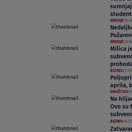
sumnjaj
student
EMISIJE
18.0
Nedeljk
Požarev
EMISIJE
18.0
Milica 
subvenc
prohoda
BIZNIS
27.05
Poljopri
aprila, 
DRUŠTVO
01
Na hilja
Ovo su 
subvenc
BIZNIS
04.03
Zatvaran