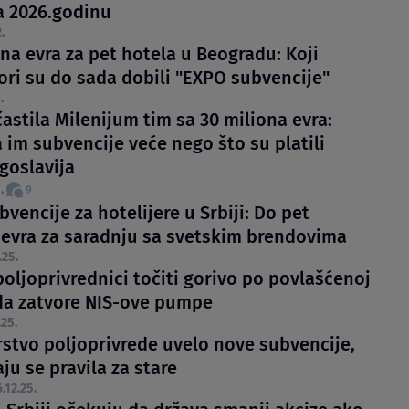
za 2026.godinu
.
na evra za pet hotela u Beogradu: Koji
tori su do sada dobili "EXPO subvencije"
.
astila Milenijum tim sa 30 miliona evra:
 im subvencije veće nego što su platili
goslavija
.
9
vencije za hotelijere u Srbiji: Do pet
 evra za saradnju sa svetskim brendovima
.25.
oljoprivrednici točiti gorivo po povlašćenoj
da zatvore NIS-ove pumpe
.25.
rstvo poljoprivrede uvelo nove subvencije,
aju se pravila za stare
.12.25.