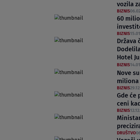
vozila 
BIZNIS
06.02
60 milio
investi
BIZNIS
15.01
Država č
Dodelila
Hotel Ju
BIZNIS
14.01
Nove sub
miliona
BIZNIS
29.12
Gde će p
ceni ka
BIZNIS
12.12
Minista
precizir
DRUŠTVO
06