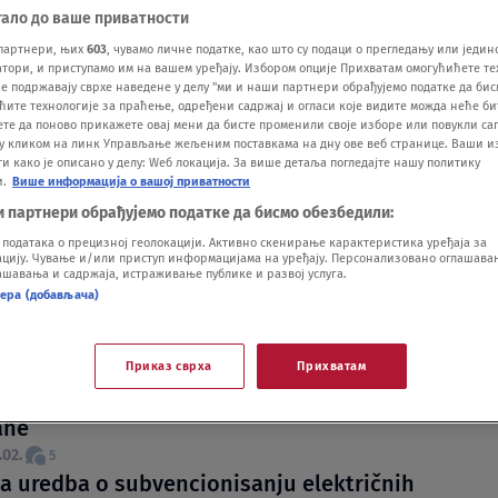
тало до ваше приватности
партнери, њих
603
, чувамо личне податке, као што су подаци о прегледању или једин
ори, и приступамо им на вашем уређају. Избором опције Прихватам омогућићете те
е подржавају сврхе наведене у делу "ми и наши партнери обрађујемо податке да бис
ћите технологије за праћење, одређени садржај и огласи које видите можда неће б
ете да поново прикажете овај мени да бисте променили своје изборе или повукли саг
у кликом на линк Управљање жељеним поставкама на дну ове веб странице. Ваши и
 како је описано у делу: Wеб локација. За више детаља погледајте нашу политику
rmi 63,6 milijardi dinara u 2025. godini: Koja
и.
Више информација о вашој приватности
 preduzeća dobijaju najviše subvencija?
и партнери обрађујемо податке да бисмо обезбедили:
.
одатака о прецизној геолокацији. Активно скенирање карактеристика уређаја за
ije Evropske unije ekipa iz SNS deli uz
ију. Чување и/или приступ информацијама на уређају. Персонализовано оглашавањ
шавања и садржаја, истраживање публике и развој услуга.
roviziju": Dragan Đilas poziva da se pare sa
нера (добављача)
eusmere na poljoprivredu
.02.
uševac dao subvencije za nabavku paleta
Приказ сврха
Прихватам
 Konjuha koja je skladištila pet tona
ane
.02.
5
a uredba o subvencionisanju električnih