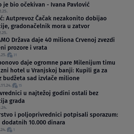
 je bio očekivan - Ivana Pavlović
2.25.
ć: Autprevoz Čačak nezakonito dobijao
ije, gradonačelnik mora u zatvor
2.25.
MO Država daje 40 miliona Crvenoj zvezdi
ni prozore i vrata
.25.
31
ponovo daje ogromne pare Milenijum timu
zni hotel u Vranjskoj banji: Kupili ga za
iz budžeta sad izvlače milione
.11.24.
15
vrednici u najtežoj godini ostali bez
ija grada
.24.
stvo i poljoprivrednici potpisali sporazum:
i dodatnih 10.000 dinara
.24.
1