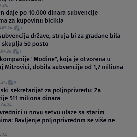
7.24.
in daje po 10.000 dinara subvencije
ma za kupovinu bicikla
.05.24.
1
subvencija države, struja bi za građane bila
i skuplja 50 posto
.04.24.
1
 kompanije "Modine", koja je otvorena u
 Mitrovici, dobila subvencije od 1,7 miliona
.24.
9
ki sekretarijat za poljoprivredu: Za
ije 511 miliona dinara
.04.24.
vrednici u novu setvu ulaze sa starim
ima: Bavljenje poljoprivredom se više ne
4.24.